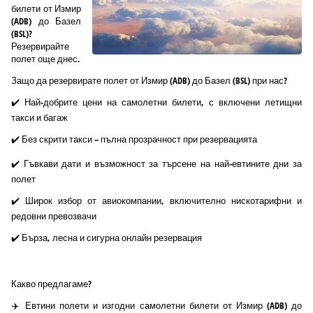
билети от Измир
(ADB) до Базел
(BSL)?
Резервирайте
полет още днес.
Защо да резервирате полет от Измир (ADB) до Базел (BSL) при нас?
✔️ Най-добрите цени на самолетни билети, с включени летищни
такси и багаж
✔️ Без скрити такси – пълна прозрачност при резервацията
✔️ Гъвкави дати и възможност за търсене на най-евтините дни за
полет
✔️ Широк избор от авиокомпании, включително нискотарифни и
редовни превозвачи
✔️ Бърза, лесна и сигурна онлайн резервация
Какво предлагаме?
✈️ Евтини полети и изгодни самолетни билети от Измир (ADB) до