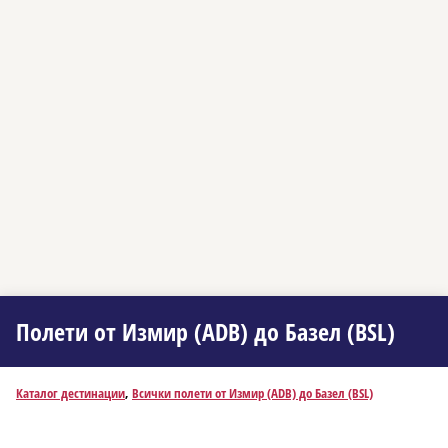
Полети от Измир (ADB) до Базел (BSL)
Каталог дестинации
,
Всички полети от Измир (ADB) до Базел (BSL)