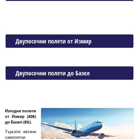
Двупосочни полети от Измир
Двупосочни полети до Базел
Изгодни полети
от Измир (ADB)
до Базел (BSL)
Търсите евтини
самолетни