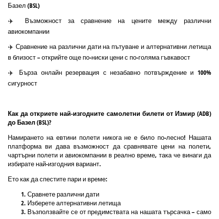
Базел (BSL)
✈️ Възможност за сравнение на цените между различни
авиокомпании
✈️ Сравнение на различни дати на пътуване и алтернативни летища
в близост – открийте още по-ниски цени с по-голяма гъвкавост
✈️ Бърза онлайн резервация с незабавно потвърждение и 100%
сигурност
Как да откриете най-изгодните самолетни билети от Измир (ADB)
до Базел (BSL)?
Намирането на евтини полети никога не е било по-лесно! Нашата
платформа ви дава възможност да сравнявате цени на полети,
чартърни полети и авиокомпании в реално време, така че винаги да
избирате най-изгодния вариант.
Ето как да спестите пари и време:
Сравнете различни дати
Изберете алтернативни летища
Възползвайте се от предимствата на нашата търсачка – само