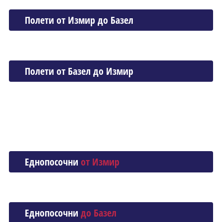
Полети от Измир до Базел
Полети от Базел до Измир
Еднопосочни
от Измир
Еднопосочни
до Базел