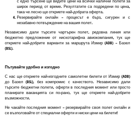
с едно търсене ще видите цени на всички налични полети за
широк период от време. Резултатите са подредени по цена,
така че лесно ще откриете най-добрата оферта.
Резервирайте онлайн – процесът е бърз, сигурен и с
незабавно потвърждение на вашия полет.
Независимо дали търсите чартърен полет, редовна линия или
бюджетно предложение от нискотарифна авиокомпания, тук ще
откриете най-добрите варианти за маршрута Измир (ADB) – Базел
(BSL).
Пътувайте удобно и изгодно
С нас ще откриете най-изгодните самолетни билети от Измир (ADB)
до Базел (BSL), без компромис с качеството. Независимо дали
търсите бюджетни полети, оферти в последния момент или просто
планирате ваканцията си по-рано, тук ще откриете най-добрите
възможности.
Не чакайте последния момент – резервирайте своя полет онлайн и
се възползвайте от специални оферти и ниски цени на билети!