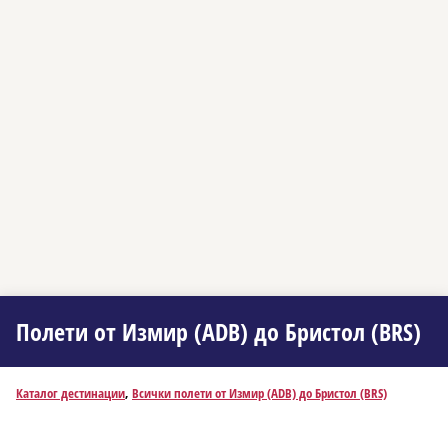
Полети от Измир (ADB) до Бристол (BRS)
Каталог дестинации
,
Всички полети от Измир (ADB) до Бристол (BRS)