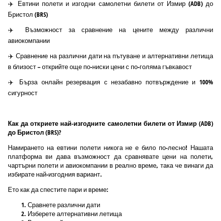
✈️ Евтини полети и изгодни самолетни билети от Измир (ADB) до
Бристол (BRS)
✈️ Възможност за сравнение на цените между различни
авиокомпании
✈️ Сравнение на различни дати на пътуване и алтернативни летища
в близост – открийте още по-ниски цени с по-голяма гъвкавост
✈️ Бърза онлайн резервация с незабавно потвърждение и 100%
сигурност
Как да откриете най-изгодните самолетни билети от Измир (ADB)
до Бристол (BRS)?
Намирането на евтини полети никога не е било по-лесно! Нашата
платформа ви дава възможност да сравнявате цени на полети,
чартърни полети и авиокомпании в реално време, така че винаги да
избирате най-изгодния вариант.
Ето как да спестите пари и време:
Сравнете различни дати
Изберете алтернативни летища