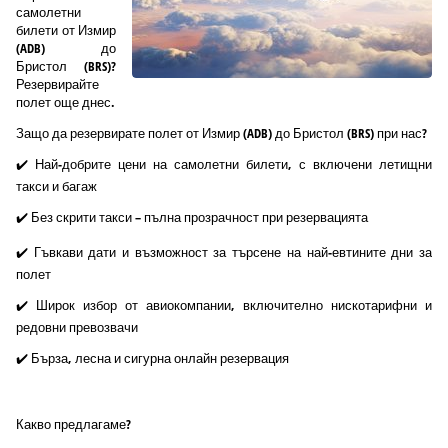
самолетни
билети от Измир
(ADB) до
Бристол (BRS)?
Резервирайте
полет още днес.
Защо да резервирате полет от Измир (ADB) до Бристол (BRS) при нас?
✔️ Най-добрите цени на самолетни билети, с включени летищни
такси и багаж
✔️ Без скрити такси – пълна прозрачност при резервацията
✔️ Гъвкави дати и възможност за търсене на най-евтините дни за
полет
✔️ Широк избор от авиокомпании, включително нискотарифни и
редовни превозвачи
✔️ Бърза, лесна и сигурна онлайн резервация
Какво предлагаме?