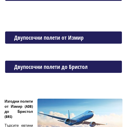
Двупосочни полети от Измир
Двупосочни полети до Бристол
Изгодни полети
от Измир (ADB)
до Бристол
(BRS)
Търсите евтини