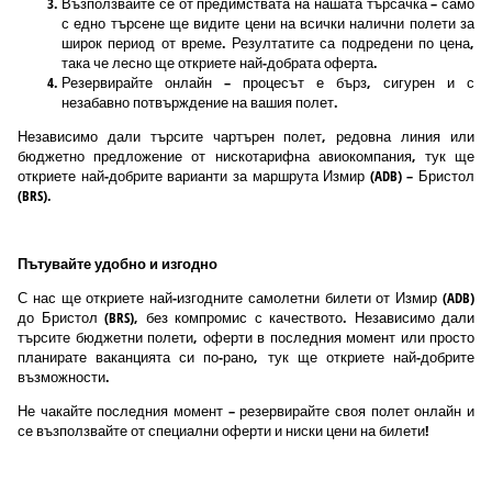
Възползвайте се от предимствата на нашата търсачка – само
с едно търсене ще видите цени на всички налични полети за
широк период от време. Резултатите са подредени по цена,
така че лесно ще откриете най-добрата оферта.
Резервирайте онлайн – процесът е бърз, сигурен и с
незабавно потвърждение на вашия полет.
Независимо дали търсите чартърен полет, редовна линия или
бюджетно предложение от нискотарифна авиокомпания, тук ще
откриете най-добрите варианти за маршрута Измир (ADB) – Бристол
(BRS).
Пътувайте удобно и изгодно
С нас ще откриете най-изгодните самолетни билети от Измир (ADB)
до Бристол (BRS), без компромис с качеството. Независимо дали
търсите бюджетни полети, оферти в последния момент или просто
планирате ваканцията си по-рано, тук ще откриете най-добрите
възможности.
Не чакайте последния момент – резервирайте своя полет онлайн и
се възползвайте от специални оферти и ниски цени на билети!