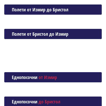
Полети от Измир до Бристол
Полети от Бристол до Измир
Еднопосочни
от Измир
Еднопосочни
до Бристол