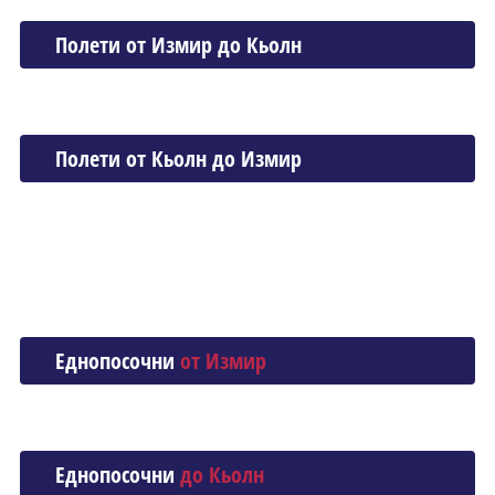
Полети от Измир до Кьолн
Полети от Кьолн до Измир
Еднопосочни
от Измир
Еднопосочни
до Кьолн