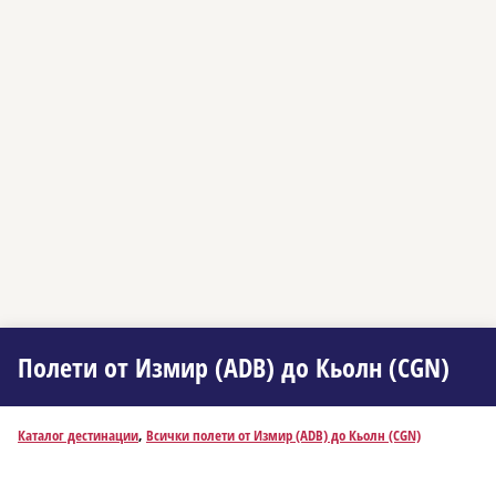
Полети от Измир (ADB) до Кьолн (CGN)
Каталог дестинации
,
Всички полети от Измир (ADB) до Кьолн (CGN)