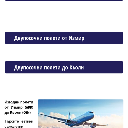
Двупосочни полети от Измир
Двупосочни полети до Кьолн
Изгодни полети
от Измир (ADB)
до Кьолн (CGN)
Търсите евтини
самолетни