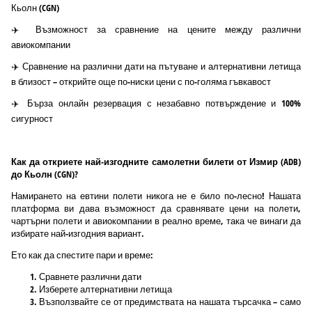
Кьолн (CGN)
✈️ Възможност за сравнение на цените между различни
авиокомпании
✈️ Сравнение на различни дати на пътуване и алтернативни летища
в близост – открийте още по-ниски цени с по-голяма гъвкавост
✈️ Бърза онлайн резервация с незабавно потвърждение и 100%
сигурност
Как да откриете най-изгодните самолетни билети от Измир (ADB)
до Кьолн (CGN)?
Намирането на евтини полети никога не е било по-лесно! Нашата
платформа ви дава възможност да сравнявате цени на полети,
чартърни полети и авиокомпании в реално време, така че винаги да
избирате най-изгодния вариант.
Ето как да спестите пари и време:
Сравнете различни дати
Изберете алтернативни летища
Възползвайте се от предимствата на нашата търсачка – само