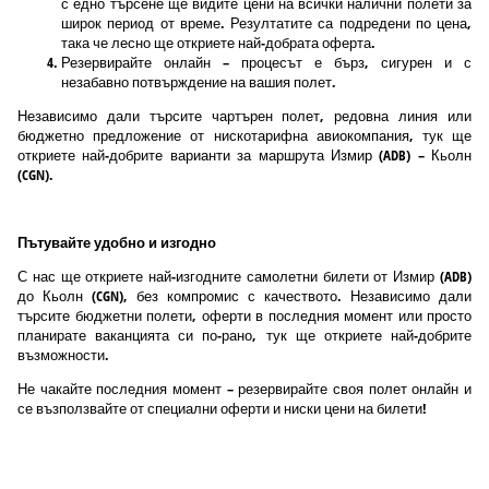
с едно търсене ще видите цени на всички налични полети за
широк период от време. Резултатите са подредени по цена,
така че лесно ще откриете най-добрата оферта.
Резервирайте онлайн – процесът е бърз, сигурен и с
незабавно потвърждение на вашия полет.
Независимо дали търсите чартърен полет, редовна линия или
бюджетно предложение от нискотарифна авиокомпания, тук ще
откриете най-добрите варианти за маршрута Измир (ADB) – Кьолн
(CGN).
Пътувайте удобно и изгодно
С нас ще откриете най-изгодните самолетни билети от Измир (ADB)
до Кьолн (CGN), без компромис с качеството. Независимо дали
търсите бюджетни полети, оферти в последния момент или просто
планирате ваканцията си по-рано, тук ще откриете най-добрите
възможности.
Не чакайте последния момент – резервирайте своя полет онлайн и
се възползвайте от специални оферти и ниски цени на билети!