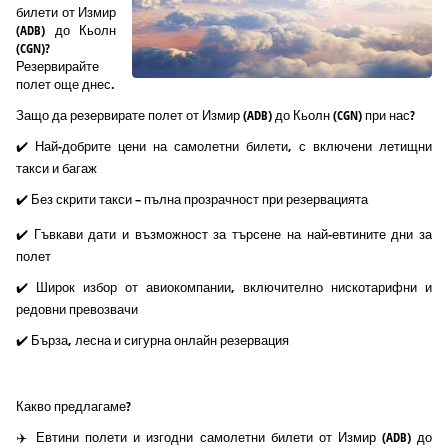
билети от Измир
(ADB) до Кьолн
(CGN)?
Резервирайте
полет още днес.
Защо да резервирате полет от Измир (ADB) до Кьолн (CGN) при нас?
✔️ Най-добрите цени на самолетни билети, с включени летищни
такси и багаж
✔️ Без скрити такси – пълна прозрачност при резервацията
✔️ Гъвкави дати и възможност за търсене на най-евтините дни за
полет
✔️ Широк избор от авиокомпании, включително нискотарифни и
редовни превозвачи
✔️ Бърза, лесна и сигурна онлайн резервация
Какво предлагаме?
✈️ Евтини полети и изгодни самолетни билети от Измир (ADB) до