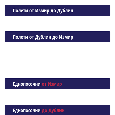
Полети от Измир до Дублин
Полети от Дублин до Измир
Еднопосочни
от Измир
Еднопосочни
до Дублин