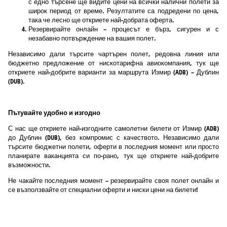
с едно търсене ще видите цени на всички налични полети за
широк период от време. Резултатите са подредени по цена,
така че лесно ще откриете най-добрата оферта.
Резервирайте онлайн – процесът е бърз, сигурен и с
незабавно потвърждение на вашия полет.
Независимо дали търсите чартърен полет, редовна линия или
бюджетно предложение от нискотарифна авиокомпания, тук ще
откриете най-добрите варианти за маршрута Измир (ADB) – Дублин
(DUB).
Пътувайте удобно и изгодно
С нас ще откриете най-изгодните самолетни билети от Измир (ADB)
до Дублин (DUB), без компромис с качеството. Независимо дали
търсите бюджетни полети, оферти в последния момент или просто
планирате ваканцията си по-рано, тук ще откриете най-добрите
възможности.
Не чакайте последния момент – резервирайте своя полет онлайн и
се възползвайте от специални оферти и ниски цени на билети!