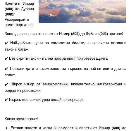
билети от Измир
(ADB) до Дублин
(DUB)?
Резервирайте
полет още днес.
Защо да резервирате полет от Измир (ADB) до Дублин (DUB) при нас?
✔️ Най-добрите цени на самолетни билети, с включени летищни
такси и багаж
✔️ Без скрити такси – пълна прозрачност при резервацията
✔️ Гъвкави дати и възможност за търсене на най-евтините дни за
полет
✔️ Широк избор от авиокомпании, включително нискотарифни и
редовни превозвачи
✔️ Бърза, лесна и сигурна онлайн резервация
Какво предлагаме?
✈️ Евтини полети и изгодни самолетни билети от Измир (ADB) до