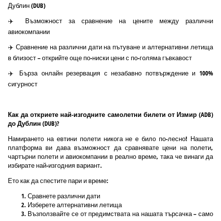
Дублин (DUB)
✈️ Възможност за сравнение на цените между различни
авиокомпании
✈️ Сравнение на различни дати на пътуване и алтернативни летища
в близост – открийте още по-ниски цени с по-голяма гъвкавост
✈️ Бърза онлайн резервация с незабавно потвърждение и 100%
сигурност
Как да откриете най-изгодните самолетни билети от Измир (ADB)
до Дублин (DUB)?
Намирането на евтини полети никога не е било по-лесно! Нашата
платформа ви дава възможност да сравнявате цени на полети,
чартърни полети и авиокомпании в реално време, така че винаги да
избирате най-изгодния вариант.
Ето как да спестите пари и време:
Сравнете различни дати
Изберете алтернативни летища
Възползвайте се от предимствата на нашата търсачка – само