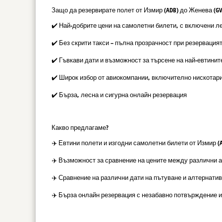
Защо да резервирате полет от Измир (ADB) до Женева (GV
✔️ Най-добрите цени на самолетни билети, с включени л
✔️ Без скрити такси – пълна прозрачност при резервация
✔️ Гъвкави дати и възможност за търсене на най-евтинит
✔️ Широк избор от авиокомпании, включително нискотар
✔️ Бърза, лесна и сигурна онлайн резервация
Какво предлагаме?
✈️ Евтини полети и изгодни самолетни билети от Измир (
✈️ Възможност за сравнение на цените между различни 
✈️ Сравнение на различни дати на пътуване и алтернатив
✈️ Бърза онлайн резервация с незабавно потвърждение и