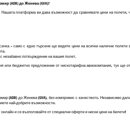
мир (ADB) до Женева (GVA)?
о! Нашата платформа ви дава възможност да сравнявате цени на полети, ч
ачка – само с едно търсене ще видите цени на всички налични полети 
та.
и с незабавно потвърждение на вашия полет.
ия или бюджетно предложение от нискотарифна авиокомпания, тук ще отк
Измир (ADB) до Женева (GVA), без компромис с качеството. Независимо да
криете най-добрите възможности.
 онлайн и се възползвайте от специални оферти и ниски цени на билети!