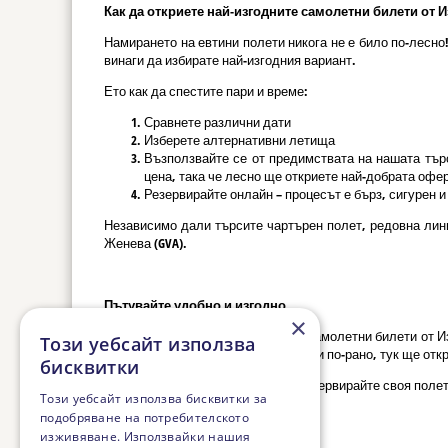
Как да откриете най-изгодните самолетни билети от Из
Намирането на евтини полети никога не е било по-лесн
винаги да избирате най-изгодния вариант.
Ето как да спестите пари и време:
Сравнете различни дати
Изберете алтернативни летища
Възползвайте се от предимствата на нашата търс
цена, така че лесно ще откриете най-добрата офер
Резервирайте онлайн – процесът е бърз, сигурен 
Независимо дали търсите чартърен полет, редовна лин
Женева (GVA).
Пътувайте удобно и изгодно
×
С нас ще откриете най-изгодните самолетни билети от 
Този уебсайт използва
или просто планирате ваканцията си по-рано, тук ще от
бисквитки
Не чакайте последния момент – резервирайте своя полет
Този уебсайт използва бисквитки за
подобряване на потребителското
изживяване. Използвайки нашия