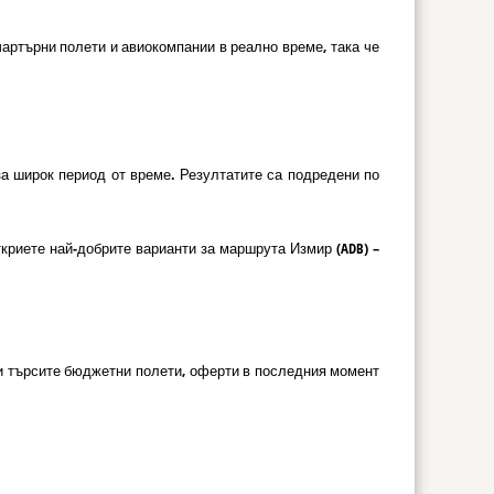
артърни полети и авиокомпании в реално време, така че
за широк период от време. Резултатите са подредени по
риете най-добрите варианти за маршрута Измир (ADB) –
ли търсите бюджетни полети, оферти в последния момент