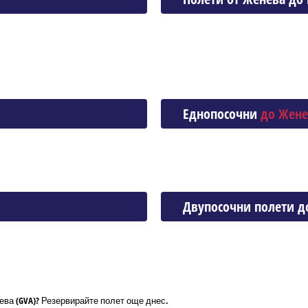
Еднопосочни
до Жене
Двупосочни полети д
ева (GVA)? Резервирайте полет още днес.