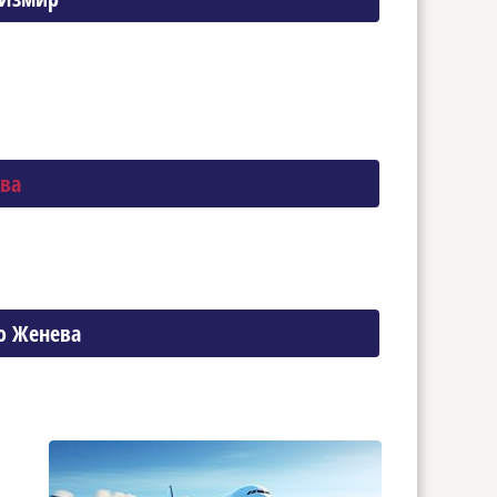
ва
о Женева