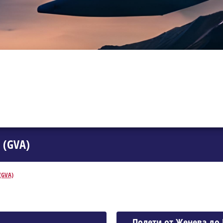
 (GVA)
(GVA)
Полети от Женева до