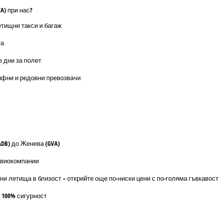
A) при нас?
етищни такси и багаж
та
е дни за полет
ифни и редовни превозвачи
ADB) до Женева (GVA)
авиокомпании
ни летища в близост – открийте още по-ниски цени с по-голяма гъвкавост
 100% сигурност