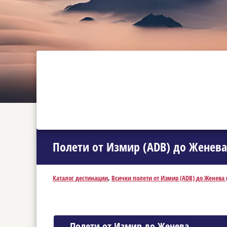
Полети от Измир (ADB) до Женева
Каталог дестинации
,
Всички полети от Измир (ADB) до Женева 
Полети от Измир до Женева