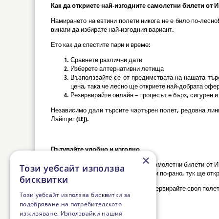
Как да откриете най-изгодните самолетни билети от Изм
Намирането на евтини полети никога не е било по-лесн
винаги да избирате най-изгодния вариант.
Ето как да спестите пари и време:
Сравнете различни дати
Изберете алтернативни летища
Възползвайте се от предимствата на нашата търс
цена, така че лесно ще откриете най-добрата офер
Резервирайте онлайн – процесът е бърз, сигурен 
Независимо дали търсите чартърен полет, редовна лин
Лайпциг (LEJ).
Пътувайте удобно и изгодно
×
С нас ще откриете най-изгодните самолетни билети от И
Този уебсайт използва
или просто планирате ваканцията си по-рано, тук ще от
бисквитки
Не чакайте последния момент – резервирайте своя полет
Този уебсайт използва бисквитки за
подобряване на потребителското
изживяване. Използвайки нашия