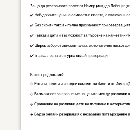
Защо да резервирате полет от Измир (ADB) до Лайпциг (LEJ
✔️ Най-добрите цени на самолетни билети, с включени л
✔️ Без скрити такси – пълна прозрачност при резервация
✔️ Гъвкави дати и възможност за търсене на най-евтинит
✔️ Широк избор от авиокомпании, включително нискотар
✔️ Бърза, лесна и сигурна онлайн резервация
Какво предлагаме?
✈️ Евтини полети и изгодни самолетни билети от Измир (AD
✈️ Възможност за сравнение на цените между различни 
✈️ Сравнение на различни дати на пътуване и алтернатив
✈️ Бърза онлайн резервация с незабавно потвърждение и