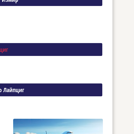
циг
о Лайпциг