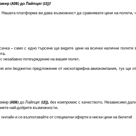
ир (ADB) до Лайпциг (LEJ)?
о! Нашата платформа ви дава възможност да сравнявате цени на полети, ч
ачка – само с едно търсене ще видите цени на всички налични полети 
та.
и с незабавно потвърждение на вашия полет.
ия или бюджетно предложение от нискотарифна авиокомпания, тук ще отк
змир (ADB) до Лайпциг (LEJ), без компромис с качеството. Независимо д
криете най-добрите възможности.
 онлайн и се възползвайте от специални оферти и ниски цени на билети!