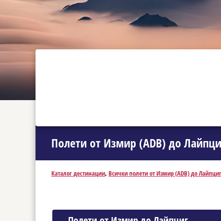
Полети от Измир (ADB) до Лайпциг
Каталог дестинации
,
Всички полети от Измир (ADB) до Лайпциг 
Полети от Измир до Лайпциг