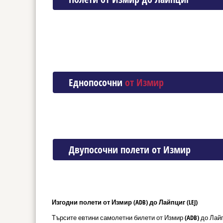
Еднопосочни
от Измир
Двупосочни полети от Измир
Изгодни полети от Измир (ADB) до Лайпциг (LEJ)
Търсите евтини самолетни билети от Измир (ADB) до Лайп