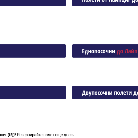
Еднопосочни
до Лайп
Двупосочни полети д
циг (LEJ)? Резервирайте полет още днес.