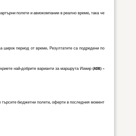
артърни полети и авиокомпании в реално време, така че
за широк период от време. Резултатите са подредени по
риете най-добрите варианти за маршрута Измир (ADB) –
али търсите бюджетни полети, оферти в последния момент