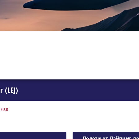
 (LEJ)
(LEJ)
Полети от Лайпциг д