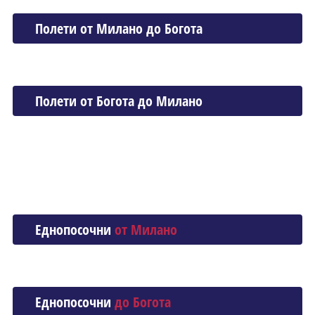
Полети от Миланo до Богота
Полети от Богота до Миланo
Еднопосочни
от Миланo
Еднопосочни
до Богота