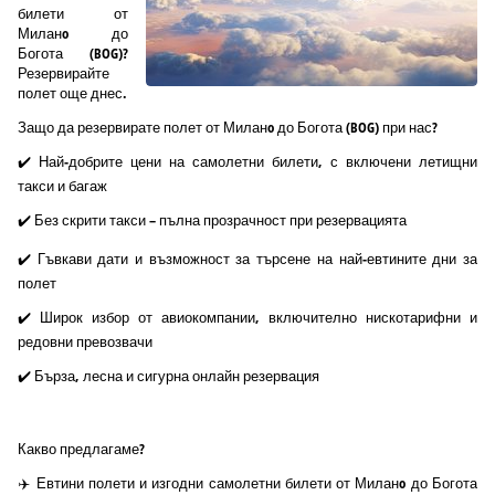
билети от
Миланo до
Богота (BOG)?
Резервирайте
полет още днес.
Защо да резервирате полет от Миланo до Богота (BOG) при нас?
✔️ Най-добрите цени на самолетни билети, с включени летищни
такси и багаж
✔️ Без скрити такси – пълна прозрачност при резервацията
✔️ Гъвкави дати и възможност за търсене на най-евтините дни за
полет
✔️ Широк избор от авиокомпании, включително нискотарифни и
редовни превозвачи
✔️ Бърза, лесна и сигурна онлайн резервация
Какво предлагаме?
✈️ Евтини полети и изгодни самолетни билети от Миланo до Богота