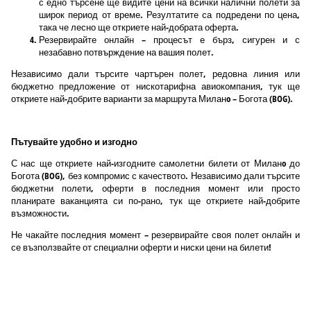
с едно търсене ще видите цени на всички налични полети за
широк период от време. Резултатите са подредени по цена,
така че лесно ще откриете най-добрата оферта.
Резервирайте онлайн – процесът е бърз, сигурен и с
незабавно потвърждение на вашия полет.
Независимо дали търсите чартърен полет, редовна линия или
бюджетно предложение от нискотарифна авиокомпания, тук ще
откриете най-добрите варианти за маршрута Миланo – Богота (BOG).
Пътувайте удобно и изгодно
С нас ще откриете най-изгодните самолетни билети от Миланo до
Богота (BOG), без компромис с качеството. Независимо дали търсите
бюджетни полети, оферти в последния момент или просто
планирате ваканцията си по-рано, тук ще откриете най-добрите
възможности.
Не чакайте последния момент – резервирайте своя полет онлайн и
се възползвайте от специални оферти и ниски цени на билети!