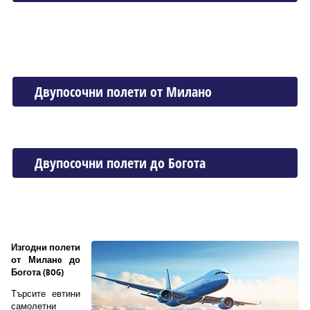
Двупосочни полети от Миланo
Двупосочни полети до Богота
Изгодни полети
от Миланo до
Богота (BOG)
Търсите евтини
самолетни