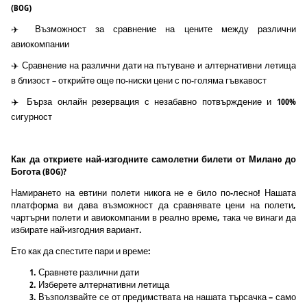
(BOG)
✈️ Възможност за сравнение на цените между различни
авиокомпании
✈️ Сравнение на различни дати на пътуване и алтернативни летища
в близост – открийте още по-ниски цени с по-голяма гъвкавост
✈️ Бърза онлайн резервация с незабавно потвърждение и 100%
сигурност
Как да откриете най-изгодните самолетни билети от Миланo до
Богота (BOG)?
Намирането на евтини полети никога не е било по-лесно! Нашата
платформа ви дава възможност да сравнявате цени на полети,
чартърни полети и авиокомпании в реално време, така че винаги да
избирате най-изгодния вариант.
Ето как да спестите пари и време:
Сравнете различни дати
Изберете алтернативни летища
Възползвайте се от предимствата на нашата търсачка – само