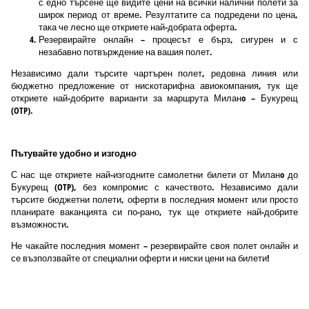
с едно търсене ще видите цени на всички налични полети за
широк период от време. Резултатите са подредени по цена,
така че лесно ще откриете най-добрата оферта.
Резервирайте онлайн – процесът е бърз, сигурен и с
незабавно потвърждение на вашия полет.
Независимо дали търсите чартърен полет, редовна линия или
бюджетно предложение от нискотарифна авиокомпания, тук ще
откриете най-добрите варианти за маршрута Миланo – Букурещ
(OTP).
Пътувайте удобно и изгодно
С нас ще откриете най-изгодните самолетни билети от Миланo до
Букурещ (OTP), без компромис с качеството. Независимо дали
търсите бюджетни полети, оферти в последния момент или просто
планирате ваканцията си по-рано, тук ще откриете най-добрите
възможности.
Не чакайте последния момент – резервирайте своя полет онлайн и
се възползвайте от специални оферти и ниски цени на билети!