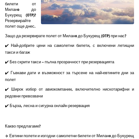
билети от
Миланo до
Букурещ (OTP)?
Резервирайте
полет още днес.
Защо да резервирате полет от Миланo до Букурещ (OTP) при нас?
✔️ Най-добрите цени на самолетни билети, с включени летищни
такси и багаж
✔️ Без скрити такси – пълна прозрачност при резервацията
✔️ Гъвкави дати и възможност за търсене на най-евтините дни за
полет
✔️ Широк избор от авиокомпании, включително нискотарифни и
редовни превозвачи
✔️ Бърза, лесна и сигурна онлайн резервация
Какво предлагаме?
✈️ Евтини полети и изгодни самолетни билети от Миланo до Букурещ