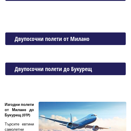
Двупосочни полети от Миланo
Двупосочни полети до Букурещ
Изгодни полети
от Миланo до
Букурещ (OTP)
Търсите евтини
самолетни