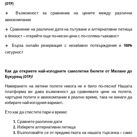
(OTP)
✈️ Възможност за сравнение на цените между различни
авиокомпании
✈️ Сравнение на различни дати на пътуване и алтернативни летища
в близост – открийте още по-ниски цени с по-голяма гъвкавост
✈️ Бърза онлайн резервация с незабавно потвърждение и 100%
сигурност
Как да откриете най-изгодните самолетни билети от Миланo до
Букурещ (OTP)?
Намирането на евтини полети никога не е било по-лесно! Нашата
платформа ви дава възможност да сравнявате цени на полети,
чартърни полети и авиокомпании в реално време, така че винаги да
избирате най-изгодния вариант.
Ето как да спестите пари и време:
Сравнете различни дати
Изберете алтернативни летища
Възползвайте се от предимствата на нашата търсачка – само