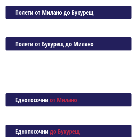
Полети от Миланo до Букурещ
Полети от Букурещ до Миланo
Еднопосочни
от Миланo
Еднопосочни
до Букурещ