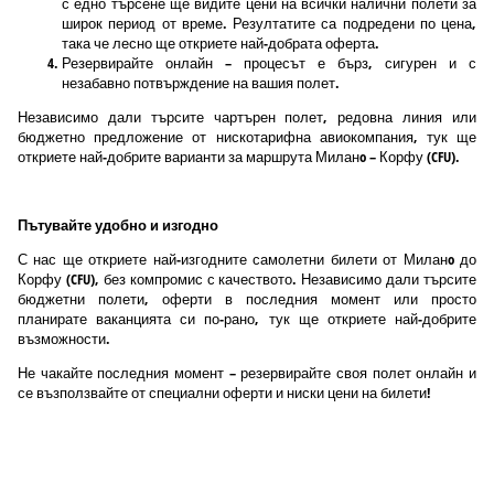
с едно търсене ще видите цени на всички налични полети за
широк период от време. Резултатите са подредени по цена,
така че лесно ще откриете най-добрата оферта.
Резервирайте онлайн – процесът е бърз, сигурен и с
незабавно потвърждение на вашия полет.
Независимо дали търсите чартърен полет, редовна линия или
бюджетно предложение от нискотарифна авиокомпания, тук ще
откриете най-добрите варианти за маршрута Миланo – Корфу (CFU).
Пътувайте удобно и изгодно
С нас ще откриете най-изгодните самолетни билети от Миланo до
Корфу (CFU), без компромис с качеството. Независимо дали търсите
бюджетни полети, оферти в последния момент или просто
планирате ваканцията си по-рано, тук ще откриете най-добрите
възможности.
Не чакайте последния момент – резервирайте своя полет онлайн и
се възползвайте от специални оферти и ниски цени на билети!