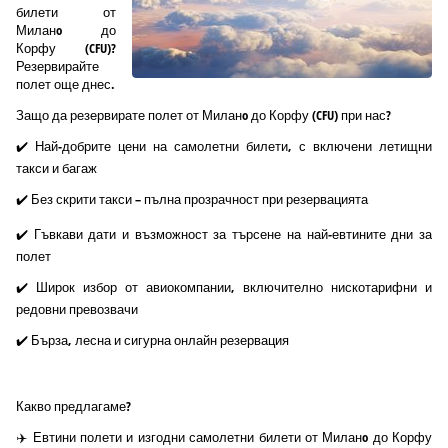
билети от
Миланo до
Корфу (CFU)?
Резервирайте
полет още днес.
Защо да резервирате полет от Миланo до Корфу (CFU) при нас?
✔️ Най-добрите цени на самолетни билети, с включени летищни
такси и багаж
✔️ Без скрити такси – пълна прозрачност при резервацията
✔️ Гъвкави дати и възможност за търсене на най-евтините дни за
полет
✔️ Широк избор от авиокомпании, включително нискотарифни и
редовни превозвачи
✔️ Бърза, лесна и сигурна онлайн резервация
Какво предлагаме?
✈️ Евтини полети и изгодни самолетни билети от Миланo до Корфу