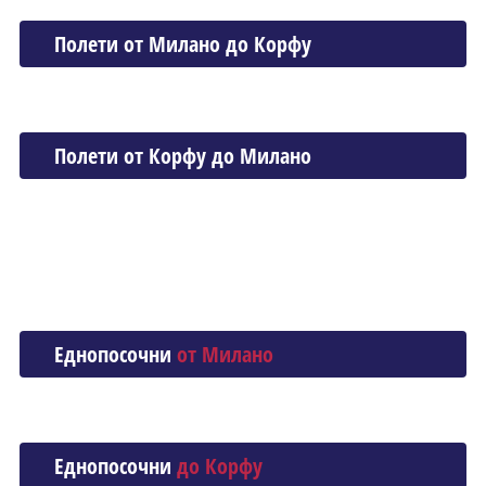
Полети от Миланo до Корфу
Полети от Корфу до Миланo
Еднопосочни
от Миланo
Еднопосочни
до Корфу