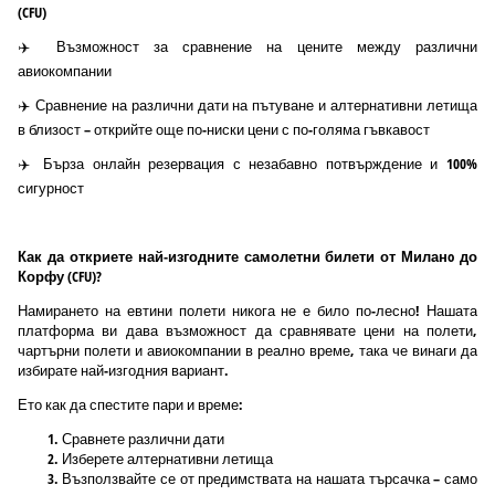
(CFU)
✈️ Възможност за сравнение на цените между различни
авиокомпании
✈️ Сравнение на различни дати на пътуване и алтернативни летища
в близост – открийте още по-ниски цени с по-голяма гъвкавост
✈️ Бърза онлайн резервация с незабавно потвърждение и 100%
сигурност
Как да откриете най-изгодните самолетни билети от Миланo до
Корфу (CFU)?
Намирането на евтини полети никога не е било по-лесно! Нашата
платформа ви дава възможност да сравнявате цени на полети,
чартърни полети и авиокомпании в реално време, така че винаги да
избирате най-изгодния вариант.
Ето как да спестите пари и време:
Сравнете различни дати
Изберете алтернативни летища
Възползвайте се от предимствата на нашата търсачка – само