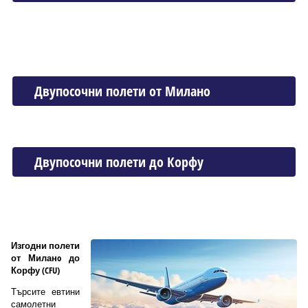
Двупосочни полети от Миланo
Двупосочни полети до Корфу
Изгодни полети
от Миланo до
Корфу (CFU)
Търсите евтини
самолетни