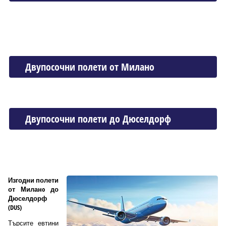
Двупосочни полети от Миланo
Двупосочни полети до Дюселдорф
Изгодни полети
от Миланo до
Дюселдорф
(DUS)
Търсите евтини