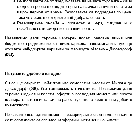
Възползвайте се от предимствата на нашата търсачка – само
с едно търсене ще видите цени на всички налични полети за
широк период от време. Резултатите са подредени по цена,
така че лесно ще откриете най-добрата оферта.
Резервирайте онлайн – процесът е бърз, сигурен и с
незабавно потвърждение на вашия полет.
Независимо дали търсите чартърен полет, редовна линия или
бюджетно предложение от нискотарифна авиокомпания, тук ще
откриете най-добрите варианти за маршрута Миланo – Дюселдорф
(DUS).
Пътувайте удобно и изгодно
С нас ще откриете най-изгодните самолетни билети от Миланo до
Дюселдорф (DUS), без компромис с качеството. Независимо дали
търсите бюджетни полети, оферти в последния момент или просто
планирате ваканцията си по-рано, тук ще откриете най-добрите
възможности.
Не чакайте последния момент – резервирайте своя полет онлайн и
се възползвайте от специални оферти и ниски цени на билети!