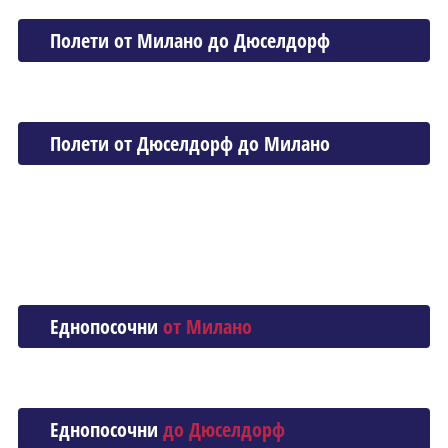
Полети от Миланo до Дюселдорф
Полети от Дюселдорф до Миланo
Еднопосочни
от Миланo
Еднопосочни
до Дюселдорф