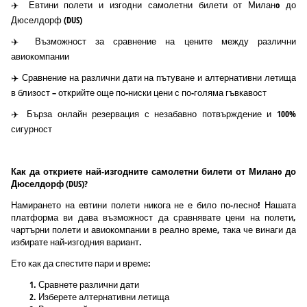
✈️ Евтини полети и изгодни самолетни билети от Миланo до
Дюселдорф (DUS)
✈️ Възможност за сравнение на цените между различни
авиокомпании
✈️ Сравнение на различни дати на пътуване и алтернативни летища
в близост – открийте още по-ниски цени с по-голяма гъвкавост
✈️ Бърза онлайн резервация с незабавно потвърждение и 100%
сигурност
Как да откриете най-изгодните самолетни билети от Миланo до
Дюселдорф (DUS)?
Намирането на евтини полети никога не е било по-лесно! Нашата
платформа ви дава възможност да сравнявате цени на полети,
чартърни полети и авиокомпании в реално време, така че винаги да
избирате най-изгодния вариант.
Ето как да спестите пари и време:
Сравнете различни дати
Изберете алтернативни летища