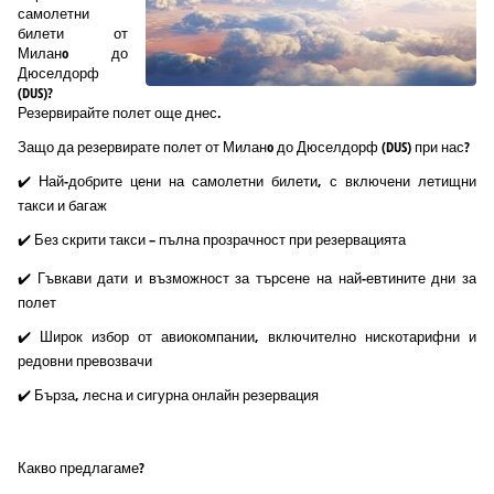
самолетни
билети от
Миланo до
Дюселдорф
(DUS)?
Резервирайте полет още днес.
Защо да резервирате полет от Миланo до Дюселдорф (DUS) при нас?
✔️ Най-добрите цени на самолетни билети, с включени летищни
такси и багаж
✔️ Без скрити такси – пълна прозрачност при резервацията
✔️ Гъвкави дати и възможност за търсене на най-евтините дни за
полет
✔️ Широк избор от авиокомпании, включително нискотарифни и
редовни превозвачи
✔️ Бърза, лесна и сигурна онлайн резервация
Какво предлагаме?