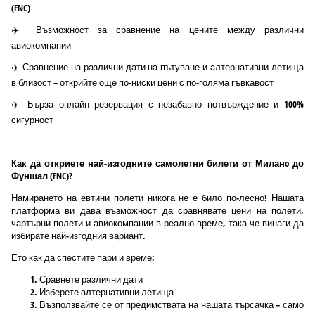
(FNC)
✈️ Възможност за сравнение на цените между различни
авиокомпании
✈️ Сравнение на различни дати на пътуване и алтернативни летища
в близост – открийте още по-ниски цени с по-голяма гъвкавост
✈️ Бърза онлайн резервация с незабавно потвърждение и 100%
сигурност
Как да откриете най-изгодните самолетни билети от Миланo до
Фуншал (FNC)?
Намирането на евтини полети никога не е било по-лесно! Нашата
платформа ви дава възможност да сравнявате цени на полети,
чартърни полети и авиокомпании в реално време, така че винаги да
избирате най-изгодния вариант.
Ето как да спестите пари и време:
Сравнете различни дати
Изберете алтернативни летища
Възползвайте се от предимствата на нашата търсачка – само