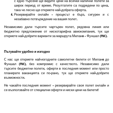
с едно търсене ще видите цени на всички налични полети за
широк период от време. Резултатите са подредени по цена,
така че лесно ще откриете най-добрата оферта.
Резервирайте онлайн – процесът е бърз, сигурен и с
незабавно потвърждение на вашия полет.
Независимо дали търсите чартърен полет, редовна линия или
бюджетно предложение от нискотарифна авиокомпания, тук ще
откриете най-добрите варианти за маршрута Миланo – Фуншал (FNC).
Пътувайте удобно и изгодно
С нас ще откриете най-изгодните самолетни билети от Миланo до
Фуншал (FNC), без компромис с качеството. Независимо дали
търсите бюджетни полети, оферти в последния момент или просто
планирате ваканцията си по-рано, тук ще откриете най-добрите
възможности.
Не чакайте последния момент – резервирайте своя полет онлайн и
се възползвайте от специални оферти и ниски цени на билети!