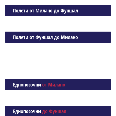
Полети от Миланo до Фуншал
Полети от Фуншал до Миланo
Еднопосочни
от Миланo
Еднопосочни
до Фуншал