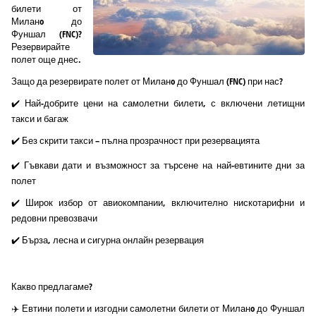
билети от
Миланo до
Фуншал (FNC)?
Резервирайте
полет още днес.
Защо да резервирате полет от Миланo до Фуншал (FNC) при нас?
✔️ Най-добрите цени на самолетни билети, с включени летищни
такси и багаж
✔️ Без скрити такси – пълна прозрачност при резервацията
✔️ Гъвкави дати и възможност за търсене на най-евтините дни за
полет
✔️ Широк избор от авиокомпании, включително нискотарифни и
редовни превозвачи
✔️ Бърза, лесна и сигурна онлайн резервация
Какво предлагаме?
✈️ Евтини полети и изгодни самолетни билети от Миланo до Фуншал