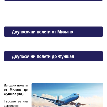
Двупосочни полети от Миланo
Двупосочни полети до Фуншал
Изгодни полети
от Миланo до
Фуншал (FNC)
Търсите евтини
самолетни