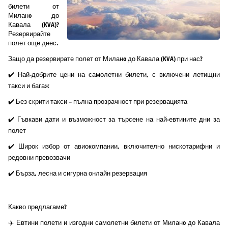
билети от
Миланo до
Кавала (KVA)?
Резервирайте
полет още днес.
Защо да резервирате полет от Миланo до Кавала (KVA) при нас?
✔️ Най-добрите цени на самолетни билети, с включени летищни
такси и багаж
✔️ Без скрити такси – пълна прозрачност при резервацията
✔️ Гъвкави дати и възможност за търсене на най-евтините дни за
полет
✔️ Широк избор от авиокомпании, включително нискотарифни и
редовни превозвачи
✔️ Бърза, лесна и сигурна онлайн резервация
Какво предлагаме?
✈️ Евтини полети и изгодни самолетни билети от Миланo до Кавала