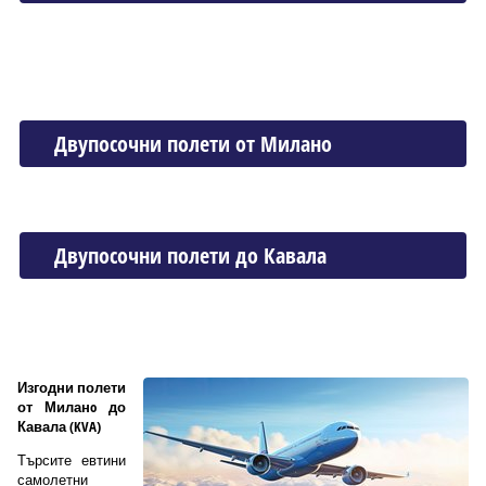
Двупосочни полети от Миланo
Двупосочни полети до Кавала
Изгодни полети
от Миланo до
Кавала (KVA)
Търсите евтини
самолетни