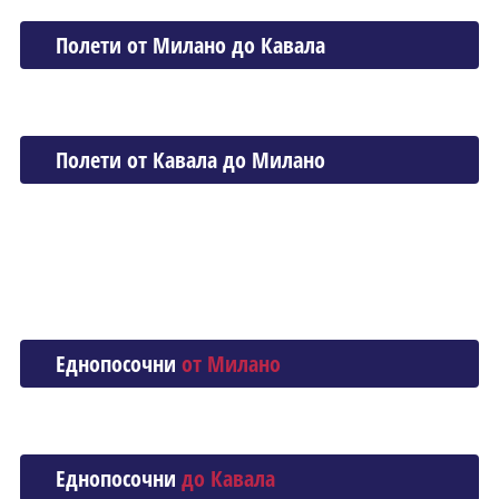
Полети от Миланo до Кавала
Полети от Кавала до Миланo
Еднопосочни
от Миланo
Еднопосочни
до Кавала