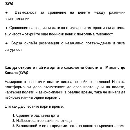
(KVA)
✈️ Възможност за сравнение на цените между различни
авиокомпании
✈️ Сравнение на различни дати на пътуване и алтернативни летища
в близост – открийте още по-ниски цени с по-голяма гъвкавост
✈️ Бърза онлайн резервация с незабавно потвърждение и 100%
сигурност
Как да откриете най-изгодните самолетни билети от Миланo до
Кавала (KVA)?
Намирането на евтини полети никога не е било по-лесно! Нашата
платформа ви дава възможност да сравнявате цени на полети,
чартърни полети и авиокомпании в реално време, така че винаги да
избирате най-изгодния вариант.
Ето как да спестите пари и време:
Сравнете различни дати
Изберете алтернативни летища
Възползвайте се от предимствата на нашата търсачка – само