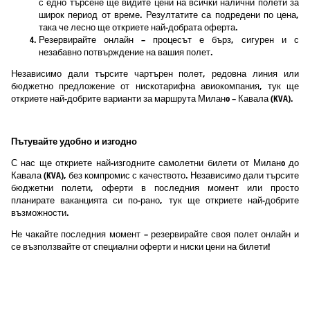
с едно търсене ще видите цени на всички налични полети за
широк период от време. Резултатите са подредени по цена,
така че лесно ще откриете най-добрата оферта.
Резервирайте онлайн – процесът е бърз, сигурен и с
незабавно потвърждение на вашия полет.
Независимо дали търсите чартърен полет, редовна линия или
бюджетно предложение от нискотарифна авиокомпания, тук ще
откриете най-добрите варианти за маршрута Миланo – Кавала (KVA).
Пътувайте удобно и изгодно
С нас ще откриете най-изгодните самолетни билети от Миланo до
Кавала (KVA), без компромис с качеството. Независимо дали търсите
бюджетни полети, оферти в последния момент или просто
планирате ваканцията си по-рано, тук ще откриете най-добрите
възможности.
Не чакайте последния момент – резервирайте своя полет онлайн и
се възползвайте от специални оферти и ниски цени на билети!