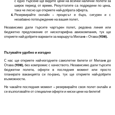
с едно търсене ще видите цени на всички налични полети за
широк период от време. Резултатите са подредени по цена,
така че лесно ще откриете най-добрата оферта.
Резервирайте онлайн – процесът е бърз, сигурен и с
незабавно потвърждение на вашия полет.
Независимо дали търсите чартърен полет, редовна линия или
бюджетно предложение от нискотарифна авиокомпания, тук ще
откриете най-добрите варианти за маршрута Миланo – Отава (YOW).
Пътувайте удобно и изгодно
С нас ще откриете най-изгодните самолетни билети от Миланo до
Отава (YOW), без компромис с качеството. Независимо дали търсите
бюджетни полети, оферти в последния момент или просто
планирате ваканцията си по-рано, тук ще откриете най-добрите
възможности.
Не чакайте последния момент – резервирайте своя полет онлайн и
се възползвайте от специални оферти и ниски цени на билети!