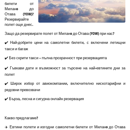
билети от
Миланo до
Отава (YOW)?
Резервирайте
полет още днес.
Защо да резервирате полет от Миланo до Отава (YOW) при нас?
✔️ Най-добрите цени на самолетни билети, с включени летищни
такси и багаж
✔️ Без скрити такси – пълна прозрачност при резервацията
✔️ Гъвкави дати и възможност за търсене на най-евтините дни за
полет
✔️ Широк избор от авиокомпании, включително нискотарифни и
редовни превозвачи
✔️ Бърза, лесна и сигурна онлайн резервация
Какво предлагаме?
✈️ Евтини полети и изгодни самолетни билети от Миланo до Отава