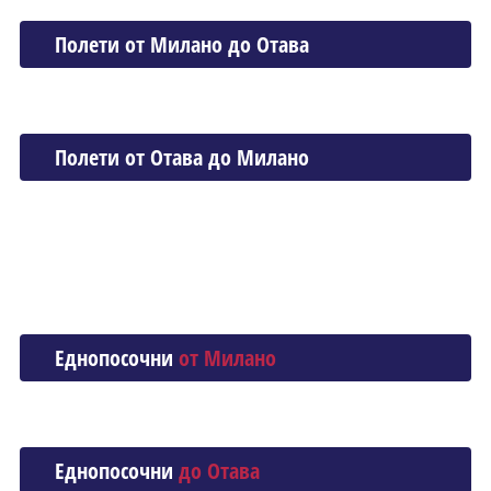
Полети от Миланo до Отава
Полети от Отава до Миланo
Еднопосочни
от Миланo
Еднопосочни
до Отава