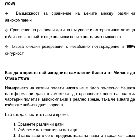
(YOW)
✈️ Възможност за сравнение на цените между различни
авиокомпании
✈️ Сравнение на различни дати на пътуване и алтернативни летища
в близост – открийте още по-ниски цени с по-голяма гъвкавост
✈️ Бърза онлайн резервация с незабавно потвърждение и 100%
сигурност
Как да откриете най-изгодните самолетни билети от Миланo до
Отава (YOW)?
Намирането на евтини полети никога не е било по-лесно! Нашата
платформа ви дава възможност да сравнявате цени на полети,
чартърни полети и авиокомпании в реално време, така че винаги да
избирате най-изгодния вариант.
Ето как да спестите пари и време:
Сравнете различни дати
Изберете алтернативни летища
Възползвайте се от предимствата на нашата търсачка – само