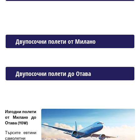
Двупосочни полети от Миланo
Двупосочни полети до Отава
Изгодни полети
от Миланo до
Отава (YOW)
Търсите евтини
самолетни