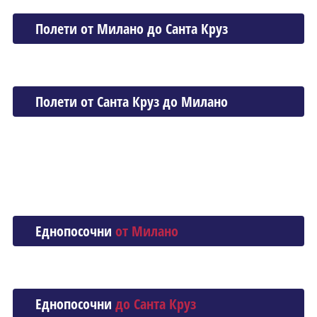
Полети от Миланo до Санта Круз
Полети от Санта Круз до Миланo
Еднопосочни
от Миланo
Еднопосочни
до Санта Круз