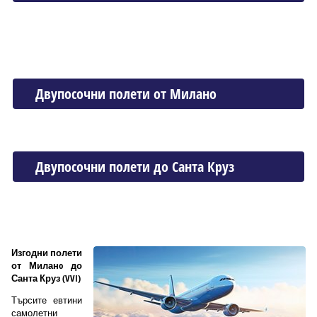
Двупосочни полети от Миланo
Двупосочни полети до Санта Круз
Изгодни полети
от Миланo до
Санта Круз (VVI)
Търсите евтини
самолетни