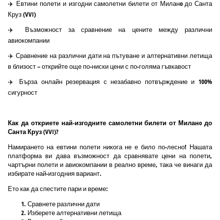
✈️ Евтини полети и изгодни самолетни билети от Миланo до Санта
Круз (VVI)
✈️ Възможност за сравнение на цените между различни
авиокомпании
✈️ Сравнение на различни дати на пътуване и алтернативни летища
в близост – открийте още по-ниски цени с по-голяма гъвкавост
✈️ Бърза онлайн резервация с незабавно потвърждение и 100%
сигурност
Как да откриете най-изгодните самолетни билети от Миланo до
Санта Круз (VVI)?
Намирането на евтини полети никога не е било по-лесно! Нашата
платформа ви дава възможност да сравнявате цени на полети,
чартърни полети и авиокомпании в реално време, така че винаги да
избирате най-изгодния вариант.
Ето как да спестите пари и време:
Сравнете различни дати
Изберете алтернативни летища