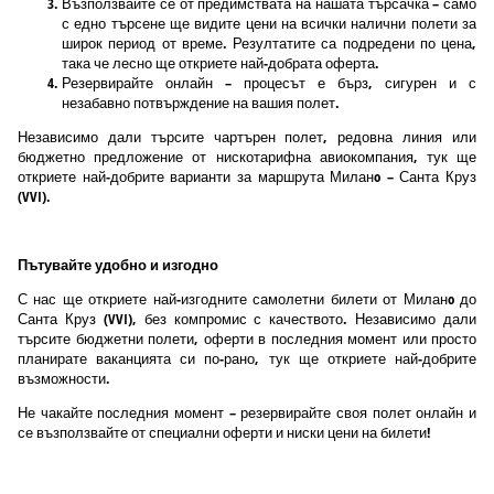
Възползвайте се от предимствата на нашата търсачка – само
с едно търсене ще видите цени на всички налични полети за
широк период от време. Резултатите са подредени по цена,
така че лесно ще откриете най-добрата оферта.
Резервирайте онлайн – процесът е бърз, сигурен и с
незабавно потвърждение на вашия полет.
Независимо дали търсите чартърен полет, редовна линия или
бюджетно предложение от нискотарифна авиокомпания, тук ще
откриете най-добрите варианти за маршрута Миланo – Санта Круз
(VVI).
Пътувайте удобно и изгодно
С нас ще откриете най-изгодните самолетни билети от Миланo до
Санта Круз (VVI), без компромис с качеството. Независимо дали
търсите бюджетни полети, оферти в последния момент или просто
планирате ваканцията си по-рано, тук ще откриете най-добрите
възможности.
Не чакайте последния момент – резервирайте своя полет онлайн и
се възползвайте от специални оферти и ниски цени на билети!