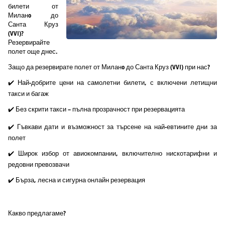
билети от
Миланo до
Санта Круз
(VVI)?
Резервирайте
полет още днес.
Защо да резервирате полет от Миланo до Санта Круз (VVI) при нас?
✔️ Най-добрите цени на самолетни билети, с включени летищни
такси и багаж
✔️ Без скрити такси – пълна прозрачност при резервацията
✔️ Гъвкави дати и възможност за търсене на най-евтините дни за
полет
✔️ Широк избор от авиокомпании, включително нискотарифни и
редовни превозвачи
✔️ Бърза, лесна и сигурна онлайн резервация
Какво предлагаме?