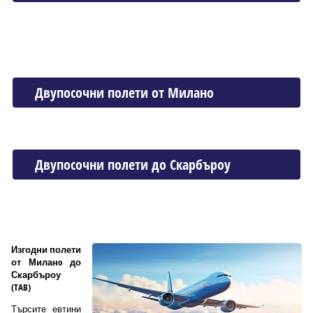
Двупосочни полети от Миланo
Двупосочни полети до Скарбъроу
Изгодни полети
от Миланo до
Скарбъроу
(TAB)
Търсите евтини