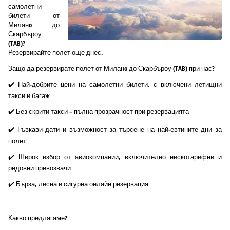
самолетни
билети от
Миланo до
Скарбъроу
(TAB)?
Резервирайте полет още днес.
Защо да резервирате полет от Миланo до Скарбъроу (TAB) при нас?
✔️ Най-добрите цени на самолетни билети, с включени летищни
такси и багаж
✔️ Без скрити такси – пълна прозрачност при резервацията
✔️ Гъвкави дати и възможност за търсене на най-евтините дни за
полет
✔️ Широк избор от авиокомпании, включително нискотарифни и
редовни превозвачи
✔️ Бърза, лесна и сигурна онлайн резервация
Какво предлагаме?