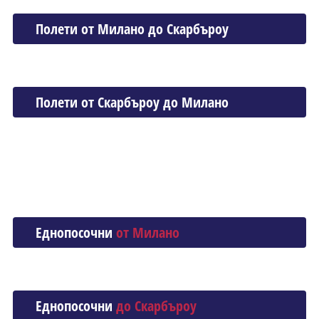
Полети от Миланo до Скарбъроу
Полети от Скарбъроу до Миланo
Еднопосочни
от Миланo
Еднопосочни
до Скарбъроу