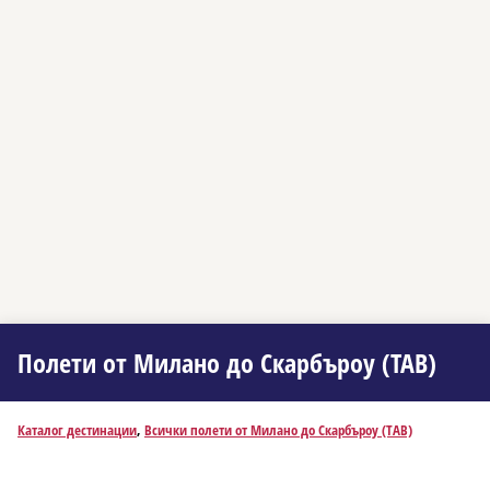
Полети от Миланo до Скарбъроу (TAB)
Каталог дестинации
,
Всички полети от Миланo до Скарбъроу (TAB)