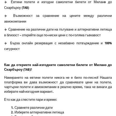
✈️ Евтини полети и изгодни самолетни билети от Миланo до
Скарбъроу (TAB)
✈️ Възможност за сравнение на цените между различни
авиокомпании
✈️ Сравнение на различни дати на пътуване и алтернативни летища
в близост – открийте още по-ниски цени с по-голяма гъвкавост
✈️ Бърза онлайн резервация с незабавно потвърждение и 100%
сигурност
Как да откриете най-изгодните самолетни билети от Миланo до
Скарбъроу (TAB)?
Намирането на евтини полети никога не е било по-лесно! Нашата
платформа ви дава възможност да сравнявате цени на полети,
чартърни полети и авиокомпании в реално време, така че винаги да
избирате най-изгодния вариант.
Ето как да спестите пари и време:
Сравнете различни дати
Изберете алтернативни летища