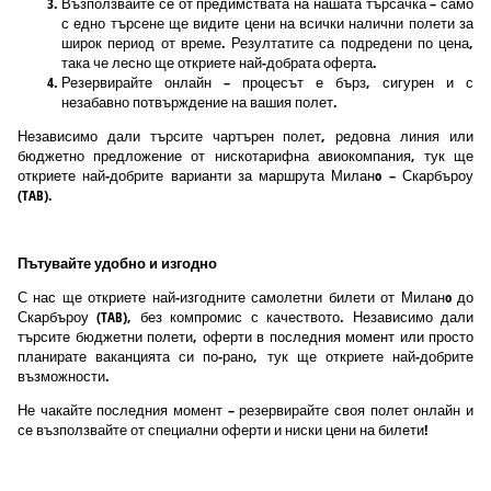
Възползвайте се от предимствата на нашата търсачка – само
с едно търсене ще видите цени на всички налични полети за
широк период от време. Резултатите са подредени по цена,
така че лесно ще откриете най-добрата оферта.
Резервирайте онлайн – процесът е бърз, сигурен и с
незабавно потвърждение на вашия полет.
Независимо дали търсите чартърен полет, редовна линия или
бюджетно предложение от нискотарифна авиокомпания, тук ще
откриете най-добрите варианти за маршрута Миланo – Скарбъроу
(TAB).
Пътувайте удобно и изгодно
С нас ще откриете най-изгодните самолетни билети от Миланo до
Скарбъроу (TAB), без компромис с качеството. Независимо дали
търсите бюджетни полети, оферти в последния момент или просто
планирате ваканцията си по-рано, тук ще откриете най-добрите
възможности.
Не чакайте последния момент – резервирайте своя полет онлайн и
се възползвайте от специални оферти и ниски цени на билети!