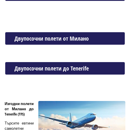
Двупосочни полети от Миланo
Двупосочни полети до Tenerife
Изгодни полети
от Миланo до
Tenerife (TFS)
Търсите евтини
самолетни