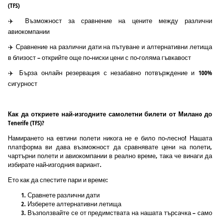
(TFS)
✈️ Възможност за сравнение на цените между различни
авиокомпании
✈️ Сравнение на различни дати на пътуване и алтернативни летища
в близост – открийте още по-ниски цени с по-голяма гъвкавост
✈️ Бърза онлайн резервация с незабавно потвърждение и 100%
сигурност
Как да откриете най-изгодните самолетни билети от Миланo до
Tenerife (TFS)?
Намирането на евтини полети никога не е било по-лесно! Нашата
платформа ви дава възможност да сравнявате цени на полети,
чартърни полети и авиокомпании в реално време, така че винаги да
избирате най-изгодния вариант.
Ето как да спестите пари и време:
Сравнете различни дати
Изберете алтернативни летища
Възползвайте се от предимствата на нашата търсачка – само