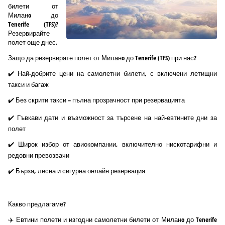
билети от
Миланo до
Tenerife (TFS)?
Резервирайте
полет още днес.
Защо да резервирате полет от Миланo до Tenerife (TFS) при нас?
✔️ Най-добрите цени на самолетни билети, с включени летищни
такси и багаж
✔️ Без скрити такси – пълна прозрачност при резервацията
✔️ Гъвкави дати и възможност за търсене на най-евтините дни за
полет
✔️ Широк избор от авиокомпании, включително нискотарифни и
редовни превозвачи
✔️ Бърза, лесна и сигурна онлайн резервация
Какво предлагаме?
✈️ Евтини полети и изгодни самолетни билети от Миланo до Tenerife