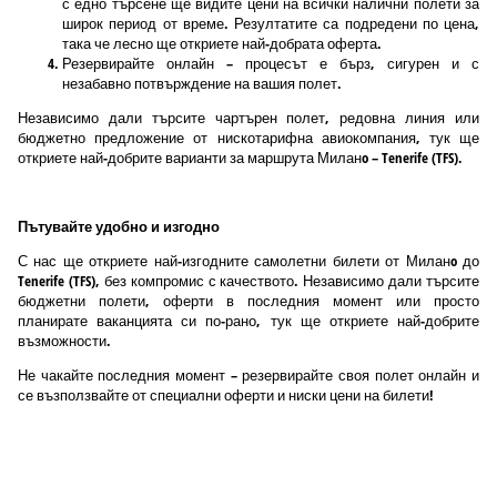
с едно търсене ще видите цени на всички налични полети за
широк период от време. Резултатите са подредени по цена,
така че лесно ще откриете най-добрата оферта.
Резервирайте онлайн – процесът е бърз, сигурен и с
незабавно потвърждение на вашия полет.
Независимо дали търсите чартърен полет, редовна линия или
бюджетно предложение от нискотарифна авиокомпания, тук ще
откриете най-добрите варианти за маршрута Миланo – Tenerife (TFS).
Пътувайте удобно и изгодно
С нас ще откриете най-изгодните самолетни билети от Миланo до
Tenerife (TFS), без компромис с качеството. Независимо дали търсите
бюджетни полети, оферти в последния момент или просто
планирате ваканцията си по-рано, тук ще откриете най-добрите
възможности.
Не чакайте последния момент – резервирайте своя полет онлайн и
се възползвайте от специални оферти и ниски цени на билети!