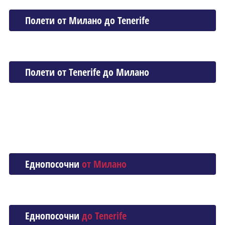
Полети от Миланo до Tenerife
Полети от Tenerife до Миланo
Еднопосочни
от Миланo
Еднопосочни
до Tenerife