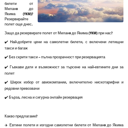
билети от
Миланo до
Якима (YKM)?
Резервирайте
полет още днес.
Защо да резервирате полет от Миланo до Якима (YKM) при нас?
✔️ Най-добрите цени на самолетни билети, с включени летищни
такси и багаж
✔️ Без скрити такси – пълна прозрачност при резервацията
✔️ Гъвкави дати и възможност за търсене на най-евтините дни за
полет
✔️ Широк избор от авиокомпании, включително нискотарифни и
редовни превозвачи
✔️ Бърза, лесна и сигурна онлайн резервация
Какво предлагаме?
✈️ Евтини полети и изгодни самолетни билети от Миланo до Якима