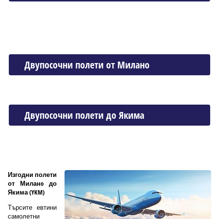
Двупосочни полети от Миланo
Двупосочни полети до Якима
Изгодни полети
от Миланo до
Якима (YKM)
Търсите евтини
самолетни