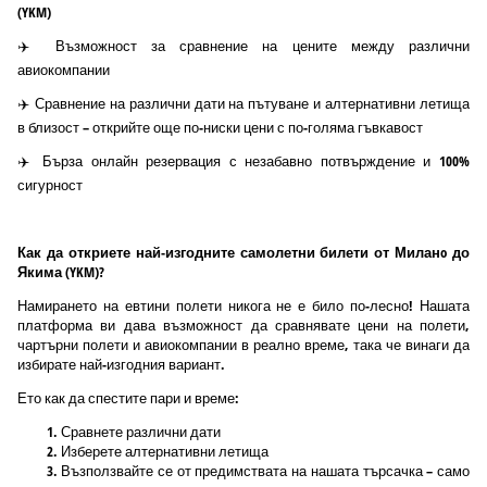
(YKM)
✈️ Възможност за сравнение на цените между различни
авиокомпании
✈️ Сравнение на различни дати на пътуване и алтернативни летища
в близост – открийте още по-ниски цени с по-голяма гъвкавост
✈️ Бърза онлайн резервация с незабавно потвърждение и 100%
сигурност
Как да откриете най-изгодните самолетни билети от Миланo до
Якима (YKM)?
Намирането на евтини полети никога не е било по-лесно! Нашата
платформа ви дава възможност да сравнявате цени на полети,
чартърни полети и авиокомпании в реално време, така че винаги да
избирате най-изгодния вариант.
Ето как да спестите пари и време:
Сравнете различни дати
Изберете алтернативни летища
Възползвайте се от предимствата на нашата търсачка – само