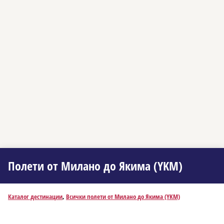
Полети от Миланo до Якима (YKM)
Каталог дестинации
,
Всички полети от Миланo до Якима (YKM)