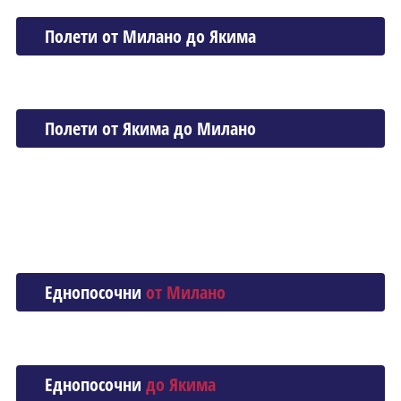
Полети от Миланo до Якима
Полети от Якима до Миланo
Еднопосочни
от Миланo
Еднопосочни
до Якима