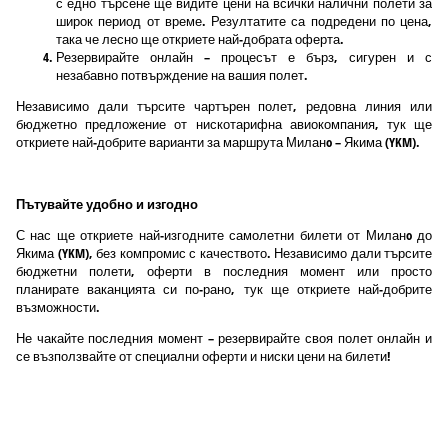
с едно търсене ще видите цени на всички налични полети за
широк период от време. Резултатите са подредени по цена,
така че лесно ще откриете най-добрата оферта.
Резервирайте онлайн – процесът е бърз, сигурен и с
незабавно потвърждение на вашия полет.
Независимо дали търсите чартърен полет, редовна линия или
бюджетно предложение от нискотарифна авиокомпания, тук ще
откриете най-добрите варианти за маршрута Миланo – Якима (YKM).
Пътувайте удобно и изгодно
С нас ще откриете най-изгодните самолетни билети от Миланo до
Якима (YKM), без компромис с качеството. Независимо дали търсите
бюджетни полети, оферти в последния момент или просто
планирате ваканцията си по-рано, тук ще откриете най-добрите
възможности.
Не чакайте последния момент – резервирайте своя полет онлайн и
се възползвайте от специални оферти и ниски цени на билети!