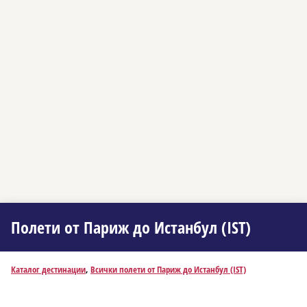
Полети от Париж до Истанбул (IST)
Каталог дестинации
,
Всички полети от Париж до Истанбул (IST)