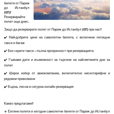
билети от Париж
до Истанбул
(IST)?
Резервирайте
полет още днес.
Защо да резервирате полет от Париж до Истанбул (IST) при нас?
✔️ Най-добрите цени на самолетни билети, с включени летищни
такси и багаж
✔️ Без скрити такси – пълна прозрачност при резервацията
✔️ Гъвкави дати и възможност за търсене на най-евтините дни за
полет
✔️ Широк избор от авиокомпании, включително нискотарифни и
редовни превозвачи
✔️ Бърза, лесна и сигурна онлайн резервация
Какво предлагаме?
✈️ Евтини полети и изгодни самолетни билети от Париж до Истанбул