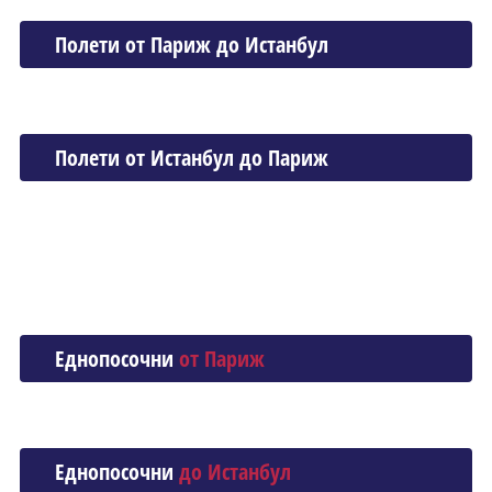
Полети от Париж до Истанбул
Полети от Истанбул до Париж
Еднопосочни
от Париж
Еднопосочни
до Истанбул