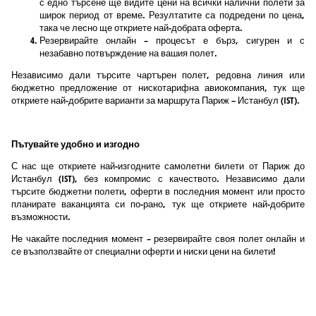
с едно търсене ще видите цени на всички налични полети за
широк период от време. Резултатите са подредени по цена,
така че лесно ще откриете най-добрата оферта.
Резервирайте онлайн – процесът е бърз, сигурен и с
незабавно потвърждение на вашия полет.
Независимо дали търсите чартърен полет, редовна линия или
бюджетно предложение от нискотарифна авиокомпания, тук ще
откриете най-добрите варианти за маршрута Париж – Истанбул (IST).
Пътувайте удобно и изгодно
С нас ще откриете най-изгодните самолетни билети от Париж до
Истанбул (IST), без компромис с качеството. Независимо дали
търсите бюджетни полети, оферти в последния момент или просто
планирате ваканцията си по-рано, тук ще откриете най-добрите
възможности.
Не чакайте последния момент – резервирайте своя полет онлайн и
се възползвайте от специални оферти и ниски цени на билети!