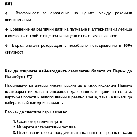
(IST)
✈️ Възможност за сравнение на цените между различни
авиокомпании
✈️ Сравнение на различни дати на пътуване и алтернативни летища
в близост – открийте още по-ниски цени с по-голяма гъвкавост
✈️ Бърза онлайн резервация с незабавно потвърждение и 100%
сигурност
Как да откриете най-изгодните самолетни билети от Париж до
Истанбул (IST)?
Намирането на евтини полети никога не е било по-лесно! Нашата
платформа ви дава възможност да сравнявате цени на полети,
чартърни полети и авиокомпании в реално време, така че винаги да
избирате най-изгодния вариант.
Ето как да спестите пари и време:
Сравнете различни дати
Изберете алтернативни летища
Възползвайте се от предимствата на нашата търсачка – само