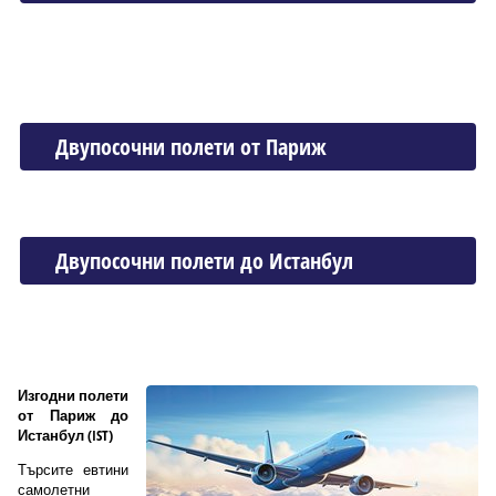
Двупосочни полети от Париж
Двупосочни полети до Истанбул
Изгодни полети
от Париж до
Истанбул (IST)
Търсите евтини
самолетни