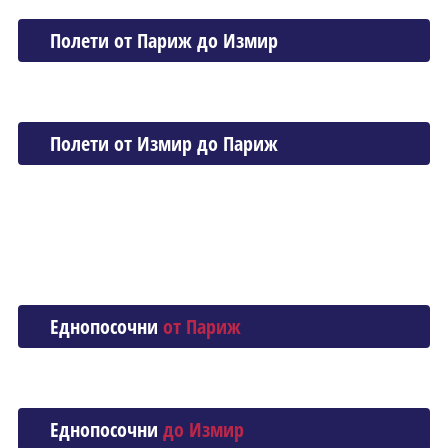
Полети от Париж до Измир
Полети от Измир до Париж
Еднопосочни
от Париж
Еднопосочни
до Измир