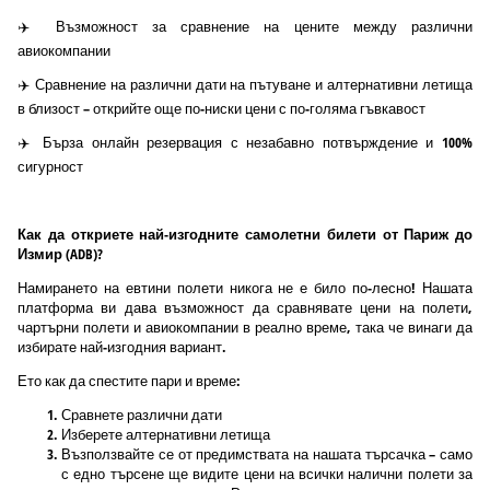
✈️ Възможност за сравнение на цените между различни
авиокомпании
✈️ Сравнение на различни дати на пътуване и алтернативни летища
в близост – открийте още по-ниски цени с по-голяма гъвкавост
✈️ Бърза онлайн резервация с незабавно потвърждение и 100%
сигурност
Как да откриете най-изгодните самолетни билети от Париж до
Измир (ADB)?
Намирането на евтини полети никога не е било по-лесно! Нашата
платформа ви дава възможност да сравнявате цени на полети,
чартърни полети и авиокомпании в реално време, така че винаги да
избирате най-изгодния вариант.
Ето как да спестите пари и време:
Сравнете различни дати
Изберете алтернативни летища
Възползвайте се от предимствата на нашата търсачка – само
с едно търсене ще видите цени на всички налични полети за