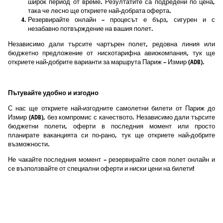
широк период от време. Резултатите са подредени по цена,
така че лесно ще откриете най-добрата оферта.
Резервирайте онлайн – процесът е бърз, сигурен и с
незабавно потвърждение на вашия полет.
Независимо дали търсите чартърен полет, редовна линия или
бюджетно предложение от нискотарифна авиокомпания, тук ще
откриете най-добрите варианти за маршрута Париж – Измир (ADB).
Пътувайте удобно и изгодно
С нас ще откриете най-изгодните самолетни билети от Париж до
Измир (ADB), без компромис с качеството. Независимо дали търсите
бюджетни полети, оферти в последния момент или просто
планирате ваканцията си по-рано, тук ще откриете най-добрите
възможности.
Не чакайте последния момент – резервирайте своя полет онлайн и
се възползвайте от специални оферти и ниски цени на билети!