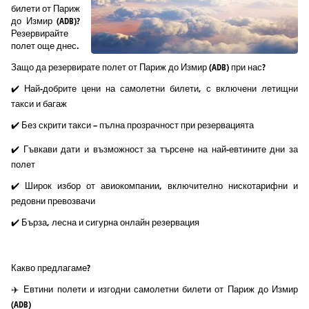
билети от Париж
до Измир (ADB)?
Резервирайте
полет още днес.
Защо да резервирате полет от Париж до Измир (ADB) при нас?
✔️ Най-добрите цени на самолетни билети, с включени летищни
такси и багаж
✔️ Без скрити такси – пълна прозрачност при резервацията
✔️ Гъвкави дати и възможност за търсене на най-евтините дни за
полет
✔️ Широк избор от авиокомпании, включително нискотарифни и
редовни превозвачи
✔️ Бърза, лесна и сигурна онлайн резервация
Какво предлагаме?
✈️ Евтини полети и изгодни самолетни билети от Париж до Измир
(ADB)