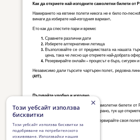
Как да откриете най-изгодните самолетни билети от Р
Намирането на евтини полети никога не е било по-лесн
винаги да избирате най-изгодния вариант.
Ето как да спестите пари и време:
Сравнете различни дати
Изберете алтернативни летища
Възползвайте се от предимствата на нашата търс
цена, така че лесно ще откриете най-добрата офер
Резервирайте онлайн – процесът е бърз, сигурен 
Независимо дали търсите чартърен полет, редовна лин
(AYT).
Пътувайте удобно и изгодно
×
С нас ще откриете най-изгодните самолетни билети от 
Този уебсайт използва
просто планирате ваканцията си по-рано, тук ще открие
бисквитки
Не чакайте последния момент – резервирайте своя полет
Този уебсайт използва бисквитки за
подобряване на потребителското
изживяване. Използвайки нашия