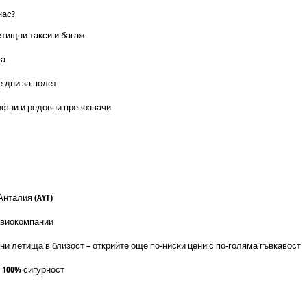
нас?
етищни такси и багаж
та
е дни за полет
ифни и редовни превозвачи
Анталия (AYT)
авиокомпании
ни летища в близост – открийте още по-ниски цени с по-голяма гъвкавост
 100% сигурност