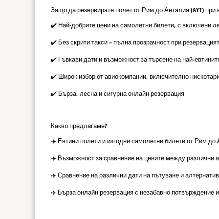
Защо да резервирате полет от Рим до Анталия (AYT) при 
✔️ Най-добрите цени на самолетни билети, с включени л
✔️ Без скрити такси – пълна прозрачност при резервация
✔️ Гъвкави дати и възможност за търсене на най-евтинит
✔️ Широк избор от авиокомпании, включително нискотар
✔️ Бърза, лесна и сигурна онлайн резервация
Какво предлагаме?
✈️ Евтини полети и изгодни самолетни билети от Рим до 
✈️ Възможност за сравнение на цените между различни 
✈️ Сравнение на различни дати на пътуване и алтернатив
✈️ Бърза онлайн резервация с незабавно потвърждение и