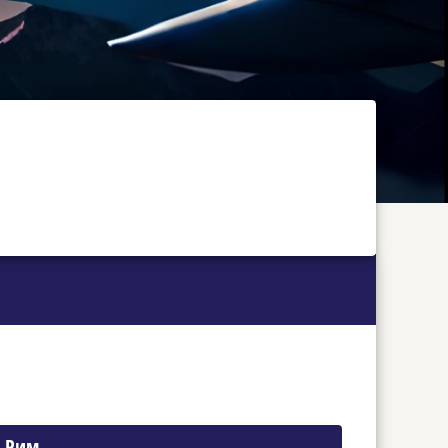
о Рим