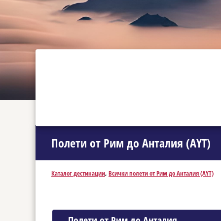
Полети от Рим до Анталия (AYT)
Каталог дестинации
,
Всички полети от Рим до Анталия (AYT)
Полети от Рим до Анталия