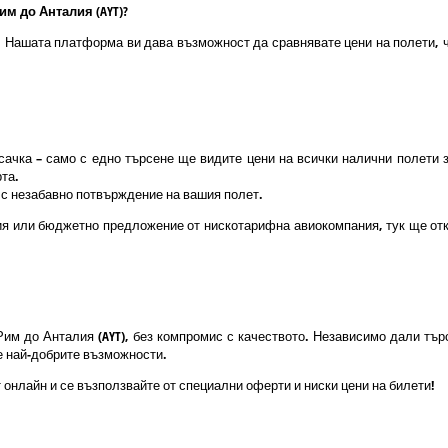
им до Анталия (AYT)?
о! Нашата платформа ви дава възможност да сравнявате цени на полети, ч
ачка – само с едно търсене ще видите цени на всички налични полети 
та.
и с незабавно потвърждение на вашия полет.
ия или бюджетно предложение от нискотарифна авиокомпания, тук ще отк
Рим до Анталия (AYT), без компромис с качеството. Независимо дали т
те най-добрите възможности.
 онлайн и се възползвайте от специални оферти и ниски цени на билети!