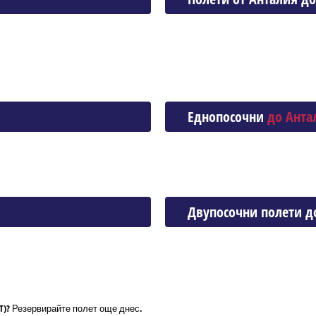
Еднопосочни
до Анта
Двупосочни полети д
T)? Резервирайте полет още днес.