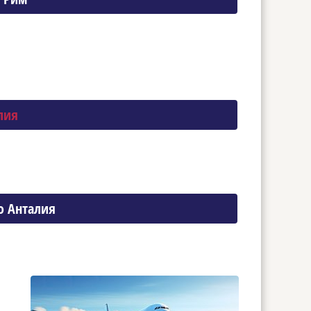
лия
о Анталия