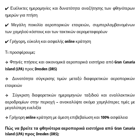
✔️ Ευέλικτες ημερομηνίες και δυνατότητα αναζήτησης των φθηνότερων
ημερών για πτήση
✔️ Μεγάλη ποικιλία αεροπορικών εταιρειών, συμπεριλαμβανομένων
των χαμηλού κόστους και των τακτικών αερομεταφορέων
✔️ Γρήγορη, εύκολη και ασφαλής online κράτηση
Τι προσφέρουμε;
✈️ Φτηνές πτήσεις και οικονομικά αεροπορικά εισιτήρια από Gran Canaria
Island (LPA) προς Dresden (DRS)
✈️ Δυνατότητα σύγκρισης τιμών μεταξύ διαφορετικών αεροπορικών
εταιρειών
✈️ Σύγκριση διαφορετικών ημερομηνιών ταξιδιού και εναλλακτικών
αεροδρομίων στην περιοχή – ανακαλύψτε ακόμα χαμηλότερες τιμές με
μεγαλύτερη ευελιξία
✈️ Γρήγορη online κράτηση με άμεση επιβεβαίωση και 100% ασφάλεια
Πώς να βρείτε τα φθηνότερα αεροπορικά εισιτήρια από Gran Canaria
Island (LPA) προς Dresden (DRS);