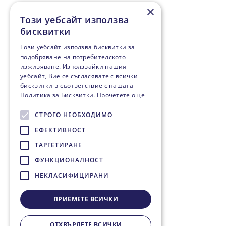
×
Този уебсайт използва
бисквитки
Този уебсайт използва бисквитки за
подобряване на потребителското
изживяване. Използвайки нашия
уебсайт, Вие се съгласявате с всички
бисквитки в съответствие с нашата
Политика за Бисквитки.
Прочетете още
СТРОГО НЕОБХОДИМО
ЕФЕКТИВНОСТ
ТАРГЕТИРАНЕ
ФУНКЦИОНАЛНОСТ
НЕКЛАСИФИЦИРАНИ
ПРИЕМЕТЕ ВСИЧКИ
ОТХВЪРЛЕТЕ ВСИЧКИ