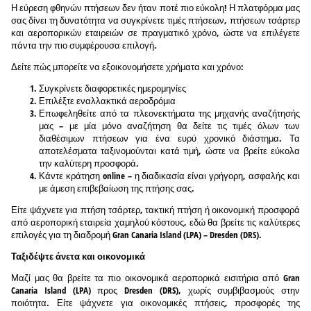
Η εύρεση φθηνών πτήσεων δεν ήταν ποτέ πιο εύκολη! Η πλατφόρμα μας
σας δίνει τη δυνατότητα να συγκρίνετε τιμές πτήσεων, πτήσεων τσάρτερ
και αεροπορικών εταιρειών σε πραγματικό χρόνο, ώστε να επιλέγετε
πάντα την πιο συμφέρουσα επιλογή.
Δείτε πώς μπορείτε να εξοικονομήσετε χρήματα και χρόνο:
Συγκρίνετε διαφορετικές ημερομηνίες
Επιλέξτε εναλλακτικά αεροδρόμια
Επωφεληθείτε από τα πλεονεκτήματα της μηχανής αναζήτησής
μας – με μία μόνο αναζήτηση θα δείτε τις τιμές όλων των
διαθέσιμων πτήσεων για ένα ευρύ χρονικό διάστημα. Τα
αποτελέσματα ταξινομούνται κατά τιμή, ώστε να βρείτε εύκολα
την καλύτερη προσφορά.
Κάντε κράτηση online – η διαδικασία είναι γρήγορη, ασφαλής και
με άμεση επιβεβαίωση της πτήσης σας.
Είτε ψάχνετε για πτήση τσάρτερ, τακτική πτήση ή οικονομική προσφορά
από αεροπορική εταιρεία χαμηλού κόστους, εδώ θα βρείτε τις καλύτερες
επιλογές για τη διαδρομή Gran Canaria Island (LPA) – Dresden (DRS).
Ταξιδέψτε άνετα και οικονομικά
Μαζί μας θα βρείτε τα πιο οικονομικά αεροπορικά εισιτήρια από Gran
Canaria Island (LPA) προς Dresden (DRS), χωρίς συμβιβασμούς στην
ποιότητα. Είτε ψάχνετε για οικονομικές πτήσεις, προσφορές της