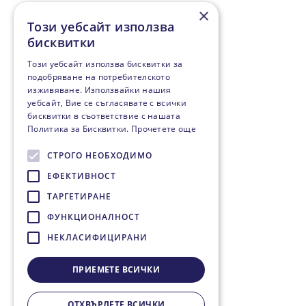
×
Този уебсайт използва
бисквитки
Този уебсайт използва бисквитки за
подобряване на потребителското
изживяване. Използвайки нашия
уебсайт, Вие се съгласявате с всички
бисквитки в съответствие с нашата
Политика за Бисквитки.
Прочетете още
СТРОГО НЕОБХОДИМО
ЕФЕКТИВНОСТ
ТАРГЕТИРАНЕ
ФУНКЦИОНАЛНОСТ
НЕКЛАСИФИЦИРАНИ
ПРИЕМЕТЕ ВСИЧКИ
ОТХВЪРЛЕТЕ ВСИЧКИ