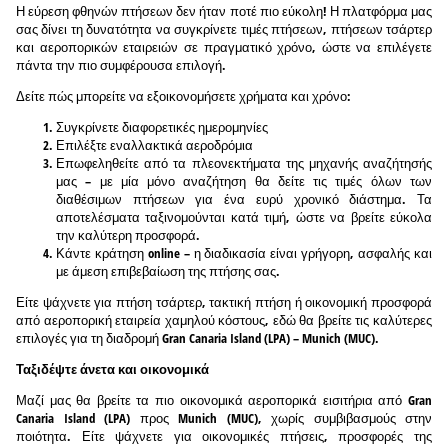
Η εύρεση φθηνών πτήσεων δεν ήταν ποτέ πιο εύκολη! Η πλατφόρμα μας
σας δίνει τη δυνατότητα να συγκρίνετε τιμές πτήσεων, πτήσεων τσάρτερ
και αεροπορικών εταιρειών σε πραγματικό χρόνο, ώστε να επιλέγετε
πάντα την πιο συμφέρουσα επιλογή.
Δείτε πώς μπορείτε να εξοικονομήσετε χρήματα και χρόνο:
Συγκρίνετε διαφορετικές ημερομηνίες
Επιλέξτε εναλλακτικά αεροδρόμια
Επωφεληθείτε από τα πλεονεκτήματα της μηχανής αναζήτησής
μας – με μία μόνο αναζήτηση θα δείτε τις τιμές όλων των
διαθέσιμων πτήσεων για ένα ευρύ χρονικό διάστημα. Τα
αποτελέσματα ταξινομούνται κατά τιμή, ώστε να βρείτε εύκολα
την καλύτερη προσφορά.
Κάντε κράτηση online – η διαδικασία είναι γρήγορη, ασφαλής και
με άμεση επιβεβαίωση της πτήσης σας.
Είτε ψάχνετε για πτήση τσάρτερ, τακτική πτήση ή οικονομική προσφορά
από αεροπορική εταιρεία χαμηλού κόστους, εδώ θα βρείτε τις καλύτερες
επιλογές για τη διαδρομή Gran Canaria Island (LPA) – Munich (MUC).
Ταξιδέψτε άνετα και οικονομικά
Μαζί μας θα βρείτε τα πιο οικονομικά αεροπορικά εισιτήρια από Gran
Canaria Island (LPA) προς Munich (MUC), χωρίς συμβιβασμούς στην
ποιότητα. Είτε ψάχνετε για οικονομικές πτήσεις, προσφορές της