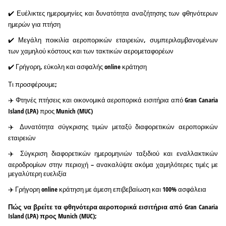
✔️ Ευέλικτες ημερομηνίες και δυνατότητα αναζήτησης των φθηνότερων
ημερών για πτήση
✔️ Μεγάλη ποικιλία αεροπορικών εταιρειών, συμπεριλαμβανομένων
των χαμηλού κόστους και των τακτικών αερομεταφορέων
✔️ Γρήγορη, εύκολη και ασφαλής online κράτηση
Τι προσφέρουμε;
✈️ Φτηνές πτήσεις και οικονομικά αεροπορικά εισιτήρια από Gran Canaria
Island (LPA) προς Munich (MUC)
✈️ Δυνατότητα σύγκρισης τιμών μεταξύ διαφορετικών αεροπορικών
εταιρειών
✈️ Σύγκριση διαφορετικών ημερομηνιών ταξιδιού και εναλλακτικών
αεροδρομίων στην περιοχή – ανακαλύψτε ακόμα χαμηλότερες τιμές με
μεγαλύτερη ευελιξία
✈️ Γρήγορη online κράτηση με άμεση επιβεβαίωση και 100% ασφάλεια
Πώς να βρείτε τα φθηνότερα αεροπορικά εισιτήρια από Gran Canaria
Island (LPA) προς Munich (MUC);