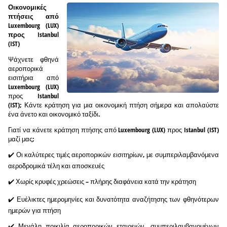
Οικονομικές
πτήσεις από
Luxembourg (LUX)
προς Istanbul
(IST)
Ψάχνετε φθηνά
αεροπορικά
εισιτήρια από
Luxembourg (LUX)
προς Istanbul
(IST); Κάντε κράτηση για μια οικονομική πτήση σήμερα και απολαύστε
ένα άνετο και οικονομικό ταξίδι.
Γιατί να κάνετε κράτηση πτήσης από Luxembourg (LUX) προς Istanbul (IST)
μαζί μας;
✔️ Οι καλύτερες τιμές αεροπορικών εισιτηρίων, με συμπεριλαμβανόμενα
αεροδρομικά τέλη και αποσκευές
✔️ Χωρίς κρυφές χρεώσεις – πλήρης διαφάνεια κατά την κράτηση
✔️ Ευέλικτες ημερομηνίες και δυνατότητα αναζήτησης των φθηνότερων
ημερών για πτήση
✔️ Μεγάλη ποικιλία αεροπορικών εταιρειών, συμπεριλαμβανομένων