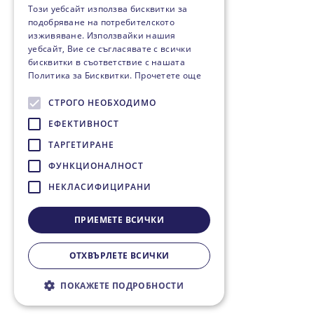
Този уебсайт използва бисквитки за
подобряване на потребителското
изживяване. Използвайки нашия
уебсайт, Вие се съгласявате с всички
бисквитки в съответствие с нашата
Политика за Бисквитки.
Прочетете още
СТРОГО НЕОБХОДИМО
ЕФЕКТИВНОСТ
ТАРГЕТИРАНЕ
ФУНКЦИОНАЛНОСТ
НЕКЛАСИФИЦИРАНИ
ПРИЕМЕТЕ ВСИЧКИ
ОТХВЪРЛЕТЕ ВСИЧКИ
ПОКАЖЕТЕ ПОДРОБНОСТИ