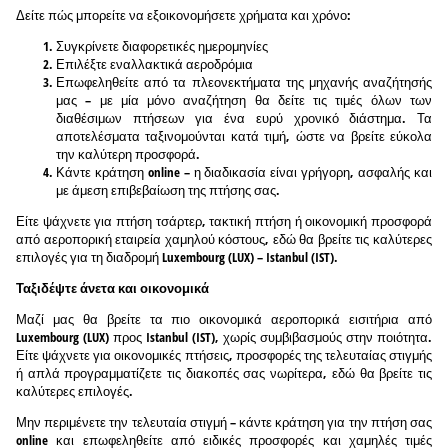
Δείτε πώς μπορείτε να εξοικονομήσετε χρήματα και χρόνο:
Συγκρίνετε διαφορετικές ημερομηνίες
Επιλέξτε εναλλακτικά αεροδρόμια
Επωφεληθείτε από τα πλεονεκτήματα της μηχανής αναζήτησής
μας – με μία μόνο αναζήτηση θα δείτε τις τιμές όλων των
διαθέσιμων πτήσεων για ένα ευρύ χρονικό διάστημα. Τα
αποτελέσματα ταξινομούνται κατά τιμή, ώστε να βρείτε εύκολα
την καλύτερη προσφορά.
Κάντε κράτηση online – η διαδικασία είναι γρήγορη, ασφαλής και
με άμεση επιβεβαίωση της πτήσης σας.
Είτε ψάχνετε για πτήση τσάρτερ, τακτική πτήση ή οικονομική προσφορά
από αεροπορική εταιρεία χαμηλού κόστους, εδώ θα βρείτε τις καλύτερες
επιλογές για τη διαδρομή Luxembourg (LUX) – Istanbul (IST).
Ταξιδέψτε άνετα και οικονομικά
Μαζί μας θα βρείτε τα πιο οικονομικά αεροπορικά εισιτήρια από
Luxembourg (LUX) προς Istanbul (IST), χωρίς συμβιβασμούς στην ποιότητα.
Είτε ψάχνετε για οικονομικές πτήσεις, προσφορές της τελευταίας στιγμής
ή απλά προγραμματίζετε τις διακοπές σας νωρίτερα, εδώ θα βρείτε τις
καλύτερες επιλογές.
Μην περιμένετε την τελευταία στιγμή – κάντε κράτηση για την πτήση σας
online και επωφεληθείτε από ειδικές προσφορές και χαμηλές τιμές