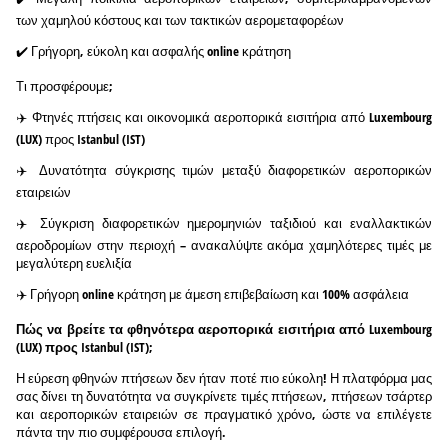
των χαμηλού κόστους και των τακτικών αερομεταφορέων
✔️ Γρήγορη, εύκολη και ασφαλής online κράτηση
Τι προσφέρουμε;
✈️ Φτηνές πτήσεις και οικονομικά αεροπορικά εισιτήρια από Luxembourg
(LUX) προς Istanbul (IST)
✈️ Δυνατότητα σύγκρισης τιμών μεταξύ διαφορετικών αεροπορικών
εταιρειών
✈️ Σύγκριση διαφορετικών ημερομηνιών ταξιδιού και εναλλακτικών
αεροδρομίων στην περιοχή – ανακαλύψτε ακόμα χαμηλότερες τιμές με
μεγαλύτερη ευελιξία
✈️ Γρήγορη online κράτηση με άμεση επιβεβαίωση και 100% ασφάλεια
Πώς να βρείτε τα φθηνότερα αεροπορικά εισιτήρια από Luxembourg
(LUX) προς Istanbul (IST);
Η εύρεση φθηνών πτήσεων δεν ήταν ποτέ πιο εύκολη! Η πλατφόρμα μας
σας δίνει τη δυνατότητα να συγκρίνετε τιμές πτήσεων, πτήσεων τσάρτερ
και αεροπορικών εταιρειών σε πραγματικό χρόνο, ώστε να επιλέγετε
πάντα την πιο συμφέρουσα επιλογή.