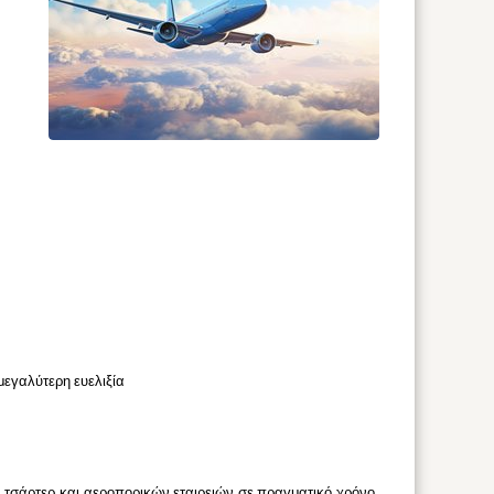
μεγαλύτερη ευελιξία
 τσάρτερ και αεροπορικών εταιρειών σε πραγματικό χρόνο,