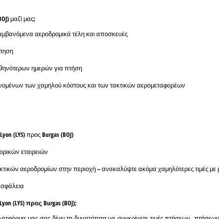
OJ) μαζί μας;
ιλαμβανόμενα αεροδρομικά τέλη και αποσκευές
άτηση
φθηνότερων ημερών για πτήση
ανομένων των χαμηλού κόστους και των τακτικών αερομεταφορέων
yon (LYS) προς Burgas (BOJ)
ορικών εταιρειών
ακτικών αεροδρομίων στην περιοχή – ανακαλύψτε ακόμα χαμηλότερες τιμές με 
ασφάλεια
n (LYS) προς Burgas (BOJ);
ατφόρμα μας σας δίνει τη δυνατότητα να συγκρίνετε τιμές πτήσεων, πτήσεων