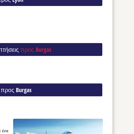
πτήσεις
προς Burgas
προς Burgas
ε ένα