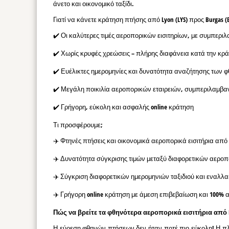
άνετο και οικονομικό ταξίδι.
Γιατί να κάνετε κράτηση πτήσης από Lyon (LYS) προς Burgas (B
✔️ Οι καλύτερες τιμές αεροπορικών εισιτηρίων, με συμπερ
✔️ Χωρίς κρυφές χρεώσεις – πλήρης διαφάνεια κατά την κρ
✔️ Ευέλικτες ημερομηνίες και δυνατότητα αναζήτησης των 
✔️ Μεγάλη ποικιλία αεροπορικών εταιρειών, συμπεριλαμβ
✔️ Γρήγορη, εύκολη και ασφαλής online κράτηση
Τι προσφέρουμε;
✈️ Φτηνές πτήσεις και οικονομικά αεροπορικά εισιτήρια από L
✈️ Δυνατότητα σύγκρισης τιμών μεταξύ διαφορετικών αεροπ
✈️ Σύγκριση διαφορετικών ημερομηνιών ταξιδιού και εναλλ
✈️ Γρήγορη online κράτηση με άμεση επιβεβαίωση και 100% 
Πώς να βρείτε τα φθηνότερα αεροπορικά εισιτήρια από Lyo
Η εύρεση φθηνών πτήσεων δεν ήταν ποτέ πιο εύκολη! Η πλ