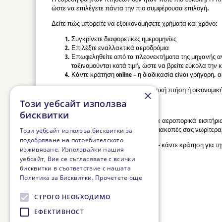
ώστε να επιλέγετε πάντα την πιο συμφέρουσα επιλογή.
Δείτε πώς μπορείτε να εξοικονομήσετε χρήματα και χρόνο:
Συγκρίνετε διαφορετικές ημερομηνίες
Επιλέξτε εναλλακτικά αεροδρόμια
Επωφεληθείτε από τα πλεονεκτήματα της μηχανής ανα
ταξινομούνται κατά τιμή, ώστε να βρείτε εύκολα την
Κάντε κράτηση online – η διαδικασία είναι γρήγορη,
Είτε ψάχνετε για πτήση τσάρτερ, τακτική πτήση ή οικονομική
×
Този уебсайт използва
Ταξιδέψτε άνετα και οικονομικά
бисквитки
Μαζί μας θα βρείτε τα πιο οικονομικά αεροπορικά εισιτήρι
στιγμής ή απλά προγραμματίζετε τις διακοπές σας νωρίτερα,
Този уебсайт използва бисквитки за
подобряване на потребителското
Μην περιμένετε την τελευταία στιγμή – κάντε κράτηση για τη
изживяване. Използвайки нашия
уебсайт, Вие се съгласявате с всички
бисквитки в съответствие с нашата
Политика за Бисквитки.
Прочетете още
СТРОГО НЕОБХОДИМО
ЕФЕКТИВНОСТ