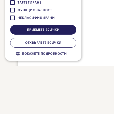
ТАРГЕТИРАНЕ
ФУНКЦИОНАЛНОСТ
НЕКЛАСИФИЦИРАНИ
ПРИЕМЕТЕ ВСИЧКИ
ОТХВЪРЛЕТЕ ВСИЧКИ
ПОКАЖЕТЕ ПОДРОБНОСТИ
Строго необходимо
Ефективност
Таргетиране
Функционалност
Некласифицирани
Строго необходимите бисквитки
позволяват основната функционалност на
уебсайта, като потребителско влизане и
управление на акаунта. Уебсайтът не може
да се използва правилно без строго