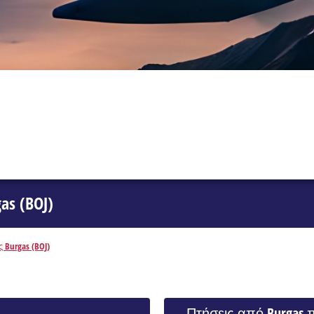
as (BOJ)
 Burgas (BOJ)
Πτήσεις από Burgas 