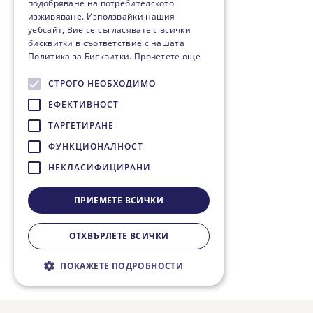
подобряване на потребителското
изживяване. Използвайки нашия
уебсайт, Вие се съгласявате с всички
бисквитки в съответствие с нашата
Политика за Бисквитки.
Прочетете още
СТРОГО НЕОБХОДИМО
ЕФЕКТИВНОСТ
ТАРГЕТИРАНЕ
ФУНКЦИОНАЛНОСТ
НЕКЛАСИФИЦИРАНИ
ПРИЕМЕТЕ ВСИЧКИ
ОТХВЪРЛЕТЕ ВСИЧКИ
ПОКАЖЕТЕ ПОДРОБНОСТИ