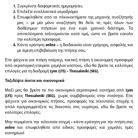
Συγκρίνετε διαφορετικές ημερομηνίες
Επιλέξτε εναλλακτικά αεροδρόμια
Επωφεληθείτε από τα πλεονεκτήματα της μηχανής αναζήτησής
μας – με μία μόνο αναζήτηση θα δείτε τις τιμές όλων των
διαθέσιμων πτήσεων για ένα ευρύ χρονικό διάστημα. Τα
αποτελέσματα ταξινομούνται κατά τιμή, ώστε να βρείτε εύκολα
την καλύτερη προσφορά.
Κάντε κράτηση online – η διαδικασία είναι γρήγορη, ασφαλής και
με άμεση επιβεβαίωση της πτήσης σας.
Είτε ψάχνετε για πτήση τσάρτερ, τακτική πτήση ή οικονομική προσφορά
από αεροπορική εταιρεία χαμηλού κόστους, εδώ θα βρείτε τις καλύτερες
επιλογές για τη διαδρομή Lyon (LYS) – Thessaloniki (SKG).
Ταξιδέψτε άνετα και οικονομικά
Μαζί μας θα βρείτε τα πιο οικονομικά αεροπορικά εισιτήρια από Lyon
(LYS) προς Thessaloniki (SKG), χωρίς συμβιβασμούς στην ποιότητα. Είτε
ψάχνετε για οικονομικές πτήσεις, προσφορές της τελευταίας στιγμής ή
απλά προγραμματίζετε τις διακοπές σας νωρίτερα, εδώ θα βρείτε τις
καλύτερες επιλογές.
Μην περιμένετε την τελευταία στιγμή – κάντε κράτηση για την πτήση σας
online και επωφεληθείτε από ειδικές προσφορές και χαμηλές τιμές
εισιτηρίων!