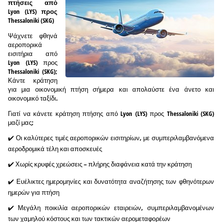
πτήσεις από
Lyon (LYS) προς
Thessaloniki (SKG)
Ψάχνετε φθηνά
αεροπορικά
εισιτήρια από
Lyon (LYS) προς
Thessaloniki (SKG);
Κάντε κράτηση
για μια οικονομική πτήση σήμερα και απολαύστε ένα άνετο και
οικονομικό ταξίδι.
Γιατί να κάνετε κράτηση πτήσης από Lyon (LYS) προς Thessaloniki (SKG)
μαζί μας;
✔️ Οι καλύτερες τιμές αεροπορικών εισιτηρίων, με συμπεριλαμβανόμενα
αεροδρομικά τέλη και αποσκευές
✔️ Χωρίς κρυφές χρεώσεις – πλήρης διαφάνεια κατά την κράτηση
✔️ Ευέλικτες ημερομηνίες και δυνατότητα αναζήτησης των φθηνότερων
ημερών για πτήση
✔️ Μεγάλη ποικιλία αεροπορικών εταιρειών, συμπεριλαμβανομένων
των χαμηλού κόστους και των τακτικών αερομεταφορέων