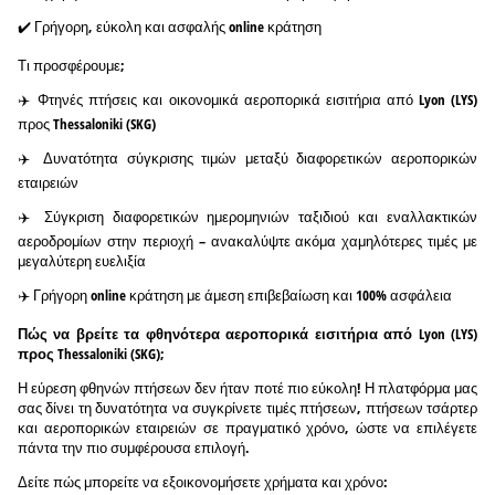
✔️ Γρήγορη, εύκολη και ασφαλής online κράτηση
Τι προσφέρουμε;
✈️ Φτηνές πτήσεις και οικονομικά αεροπορικά εισιτήρια από Lyon (LYS)
προς Thessaloniki (SKG)
✈️ Δυνατότητα σύγκρισης τιμών μεταξύ διαφορετικών αεροπορικών
εταιρειών
✈️ Σύγκριση διαφορετικών ημερομηνιών ταξιδιού και εναλλακτικών
αεροδρομίων στην περιοχή – ανακαλύψτε ακόμα χαμηλότερες τιμές με
μεγαλύτερη ευελιξία
✈️ Γρήγορη online κράτηση με άμεση επιβεβαίωση και 100% ασφάλεια
Πώς να βρείτε τα φθηνότερα αεροπορικά εισιτήρια από Lyon (LYS)
προς Thessaloniki (SKG);
Η εύρεση φθηνών πτήσεων δεν ήταν ποτέ πιο εύκολη! Η πλατφόρμα μας
σας δίνει τη δυνατότητα να συγκρίνετε τιμές πτήσεων, πτήσεων τσάρτερ
και αεροπορικών εταιρειών σε πραγματικό χρόνο, ώστε να επιλέγετε
πάντα την πιο συμφέρουσα επιλογή.
Δείτε πώς μπορείτε να εξοικονομήσετε χρήματα και χρόνο: