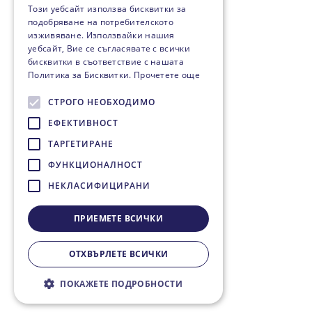
Този уебсайт използва бисквитки за
подобряване на потребителското
изживяване. Използвайки нашия
уебсайт, Вие се съгласявате с всички
бисквитки в съответствие с нашата
Политика за Бисквитки.
Прочетете още
СТРОГО НЕОБХОДИМО
ЕФЕКТИВНОСТ
ТАРГЕТИРАНЕ
ФУНКЦИОНАЛНОСТ
НЕКЛАСИФИЦИРАНИ
ПРИЕМЕТЕ ВСИЧКИ
ОТХВЪРЛЕТЕ ВСИЧКИ
ПОКАЖЕТЕ ПОДРОБНОСТИ