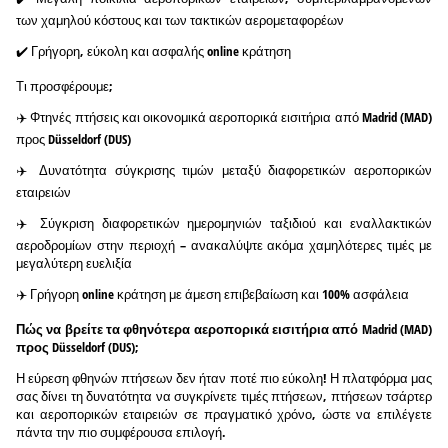
των χαμηλού κόστους και των τακτικών αερομεταφορέων
✔️ Γρήγορη, εύκολη και ασφαλής online κράτηση
Τι προσφέρουμε;
✈️ Φτηνές πτήσεις και οικονομικά αεροπορικά εισιτήρια από Madrid (MAD)
προς Düsseldorf (DUS)
✈️ Δυνατότητα σύγκρισης τιμών μεταξύ διαφορετικών αεροπορικών
εταιρειών
✈️ Σύγκριση διαφορετικών ημερομηνιών ταξιδιού και εναλλακτικών
αεροδρομίων στην περιοχή – ανακαλύψτε ακόμα χαμηλότερες τιμές με
μεγαλύτερη ευελιξία
✈️ Γρήγορη online κράτηση με άμεση επιβεβαίωση και 100% ασφάλεια
Πώς να βρείτε τα φθηνότερα αεροπορικά εισιτήρια από Madrid (MAD)
προς Düsseldorf (DUS);
Η εύρεση φθηνών πτήσεων δεν ήταν ποτέ πιο εύκολη! Η πλατφόρμα μας
σας δίνει τη δυνατότητα να συγκρίνετε τιμές πτήσεων, πτήσεων τσάρτερ
και αεροπορικών εταιρειών σε πραγματικό χρόνο, ώστε να επιλέγετε
πάντα την πιο συμφέρουσα επιλογή.