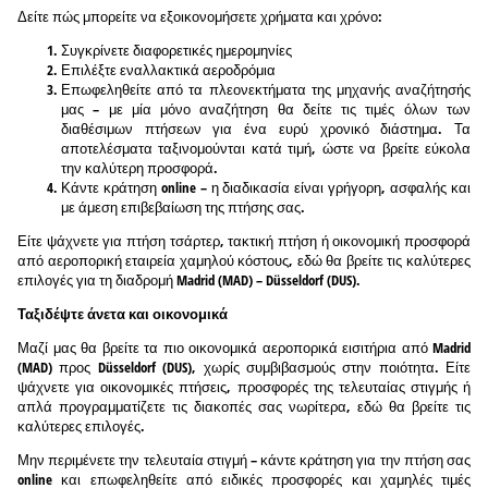
Δείτε πώς μπορείτε να εξοικονομήσετε χρήματα και χρόνο:
Συγκρίνετε διαφορετικές ημερομηνίες
Επιλέξτε εναλλακτικά αεροδρόμια
Επωφεληθείτε από τα πλεονεκτήματα της μηχανής αναζήτησής
μας – με μία μόνο αναζήτηση θα δείτε τις τιμές όλων των
διαθέσιμων πτήσεων για ένα ευρύ χρονικό διάστημα. Τα
αποτελέσματα ταξινομούνται κατά τιμή, ώστε να βρείτε εύκολα
την καλύτερη προσφορά.
Κάντε κράτηση online – η διαδικασία είναι γρήγορη, ασφαλής και
με άμεση επιβεβαίωση της πτήσης σας.
Είτε ψάχνετε για πτήση τσάρτερ, τακτική πτήση ή οικονομική προσφορά
από αεροπορική εταιρεία χαμηλού κόστους, εδώ θα βρείτε τις καλύτερες
επιλογές για τη διαδρομή Madrid (MAD) – Düsseldorf (DUS).
Ταξιδέψτε άνετα και οικονομικά
Μαζί μας θα βρείτε τα πιο οικονομικά αεροπορικά εισιτήρια από Madrid
(MAD) προς Düsseldorf (DUS), χωρίς συμβιβασμούς στην ποιότητα. Είτε
ψάχνετε για οικονομικές πτήσεις, προσφορές της τελευταίας στιγμής ή
απλά προγραμματίζετε τις διακοπές σας νωρίτερα, εδώ θα βρείτε τις
καλύτερες επιλογές.
Μην περιμένετε την τελευταία στιγμή – κάντε κράτηση για την πτήση σας
online και επωφεληθείτε από ειδικές προσφορές και χαμηλές τιμές