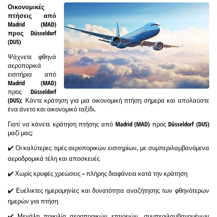
Οικονομικές
πτήσεις από
Madrid (MAD)
προς Düsseldorf
(DUS)
Ψάχνετε φθηνά
αεροπορικά
εισιτήρια από
Madrid (MAD)
προς Düsseldorf
(DUS); Κάντε κράτηση για μια οικονομική πτήση σήμερα και απολαύστε
ένα άνετο και οικονομικό ταξίδι.
Γιατί να κάνετε κράτηση πτήσης από Madrid (MAD) προς Düsseldorf (DUS)
μαζί μας;
✔️ Οι καλύτερες τιμές αεροπορικών εισιτηρίων, με συμπεριλαμβανόμενα
αεροδρομικά τέλη και αποσκευές
✔️ Χωρίς κρυφές χρεώσεις – πλήρης διαφάνεια κατά την κράτηση
✔️ Ευέλικτες ημερομηνίες και δυνατότητα αναζήτησης των φθηνότερων
ημερών για πτήση
✔️ Μεγάλη ποικιλία αεροπορικών εταιρειών, συμπεριλαμβανομένων