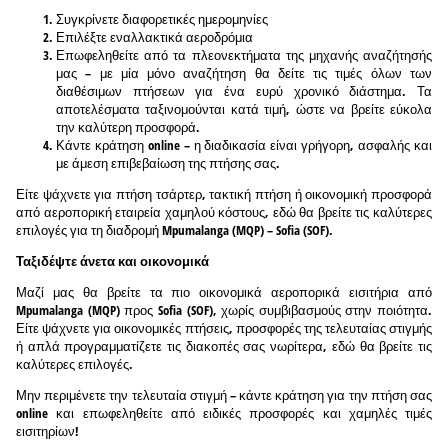
Συγκρίνετε διαφορετικές ημερομηνίες
Επιλέξτε εναλλακτικά αεροδρόμια
Επωφεληθείτε από τα πλεονεκτήματα της μηχανής αναζήτησής
μας – με μία μόνο αναζήτηση θα δείτε τις τιμές όλων των
διαθέσιμων πτήσεων για ένα ευρύ χρονικό διάστημα. Τα
αποτελέσματα ταξινομούνται κατά τιμή, ώστε να βρείτε εύκολα
την καλύτερη προσφορά.
Κάντε κράτηση online – η διαδικασία είναι γρήγορη, ασφαλής και
με άμεση επιβεβαίωση της πτήσης σας.
Είτε ψάχνετε για πτήση τσάρτερ, τακτική πτήση ή οικονομική προσφορά
από αεροπορική εταιρεία χαμηλού κόστους, εδώ θα βρείτε τις καλύτερες
επιλογές για τη διαδρομή Mpumalanga (MQP) – Sofia (SOF).
Ταξιδέψτε άνετα και οικονομικά
Μαζί μας θα βρείτε τα πιο οικονομικά αεροπορικά εισιτήρια από
Mpumalanga (MQP) προς Sofia (SOF), χωρίς συμβιβασμούς στην ποιότητα.
Είτε ψάχνετε για οικονομικές πτήσεις, προσφορές της τελευταίας στιγμής
ή απλά προγραμματίζετε τις διακοπές σας νωρίτερα, εδώ θα βρείτε τις
καλύτερες επιλογές.
Μην περιμένετε την τελευταία στιγμή – κάντε κράτηση για την πτήση σας
online και επωφεληθείτε από ειδικές προσφορές και χαμηλές τιμές
εισιτηρίων!