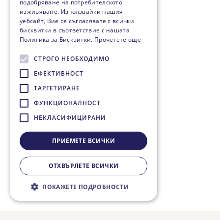
подобряване на потребителското
изживяване. Използвайки нашия
уебсайт, Вие се съгласявате с всички
бисквитки в съответствие с нашата
Политика за Бисквитки.
Прочетете още
СТРОГО НЕОБХОДИМО
ЕФЕКТИВНОСТ
ТАРГЕТИРАНЕ
ФУНКЦИОНАЛНОСТ
НЕКЛАСИФИЦИРАНИ
ПРИЕМЕТЕ ВСИЧКИ
ОТХВЪРЛЕТЕ ВСИЧКИ
ПОКАЖЕТЕ ПОДРОБНОСТИ