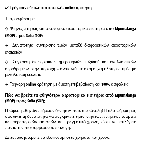
✔️ Γρήγορη, εύκολη και ασφαλής online κράτηση
Τι προσφέρουμε;
✈️ Φτηνές πτήσεις και οικονομικά αεροπορικά εισιτήρια από Mpumalanga
(MQP) προς Sofia (SOF)
✈️ Δυνατότητα σύγκρισης τιμών μεταξύ διαφορετικών αεροπορικών
εταιρειών
✈️ Σύγκριση διαφορετικών ημερομηνιών ταξιδιού και εναλλακτικών
αεροδρομίων στην περιοχή – ανακαλύψτε ακόμα χαμηλότερες τιμές με
μεγαλύτερη ευελιξία
✈️ Γρήγορη online κράτηση με άμεση επιβεβαίωση και 100% ασφάλεια
Πώς να βρείτε τα φθηνότερα αεροπορικά εισιτήρια από Mpumalanga
(MQP) προς Sofia (SOF);
Η εύρεση φθηνών πτήσεων δεν ήταν ποτέ πιο εύκολη! Η πλατφόρμα μας
σας δίνει τη δυνατότητα να συγκρίνετε τιμές πτήσεων, πτήσεων τσάρτερ
και αεροπορικών εταιρειών σε πραγματικό χρόνο, ώστε να επιλέγετε
πάντα την πιο συμφέρουσα επιλογή.
Δείτε πώς μπορείτε να εξοικονομήσετε χρήματα και χρόνο: