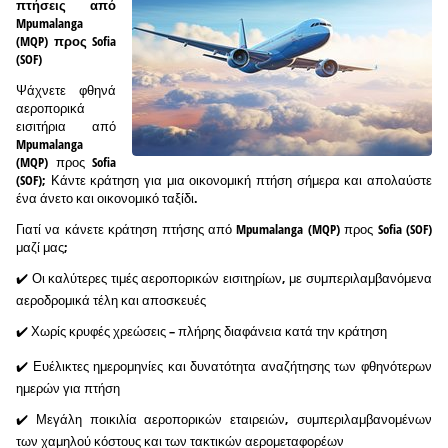
πτήσεις από
Mpumalanga
(MQP) προς Sofia
(SOF)
Ψάχνετε φθηνά
αεροπορικά
εισιτήρια από
Mpumalanga
(MQP) προς Sofia
(SOF); Κάντε κράτηση για μια οικονομική πτήση σήμερα και απολαύστε
ένα άνετο και οικονομικό ταξίδι.
Γιατί να κάνετε κράτηση πτήσης από Mpumalanga (MQP) προς Sofia (SOF)
μαζί μας;
✔️ Οι καλύτερες τιμές αεροπορικών εισιτηρίων, με συμπεριλαμβανόμενα
αεροδρομικά τέλη και αποσκευές
✔️ Χωρίς κρυφές χρεώσεις – πλήρης διαφάνεια κατά την κράτηση
✔️ Ευέλικτες ημερομηνίες και δυνατότητα αναζήτησης των φθηνότερων
ημερών για πτήση
✔️ Μεγάλη ποικιλία αεροπορικών εταιρειών, συμπεριλαμβανομένων
των χαμηλού κόστους και των τακτικών αερομεταφορέων