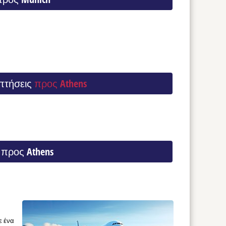
πτήσεις
προς Athens
 προς Athens
ε ένα