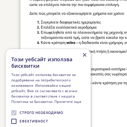
ώστε να επιλέγετε πάντα την πιο συμφέρουσα επιλογή.
Δείτε πώς μπορείτε να εξοικονομήσετε χρήματα και χρόνο:
Συγκρίνετε διαφορετικές ημερομηνίες
Επιλέξτε εναλλακτικά αεροδρόμια
Επωφεληθείτε από τα πλεονεκτήματα της μηχανής ανα
ταξινομούνται κατά τιμή, ώστε να βρείτε εύκολα την
Κάντε κράτηση online – η διαδικασία είναι γρήγορη,
Είτε ψάχνετε για πτήση τσάρτερ, τακτική πτήση ή οικονομικ
×
Този уебсайт използва
Ταξιδέψτε άνετα και οικονομικά
бисквитки
Μαζί μας θα βρείτε τα πιο οικονομικά αεροπορικά εισιτήρια
στιγμής ή απλά προγραμματίζετε τις διακοπές σας νωρίτερα,
Този уебсайт използва бисквитки за
подобряване на потребителското
Μην περιμένετε την τελευταία στιγμή – κάντε κράτηση για τη
изживяване. Използвайки нашия
уебсайт, Вие се съгласявате с всички
бисквитки в съответствие с нашата
Политика за Бисквитки.
Прочетете още
СТРОГО НЕОБХОДИМО
ЕФЕКТИВНОСТ