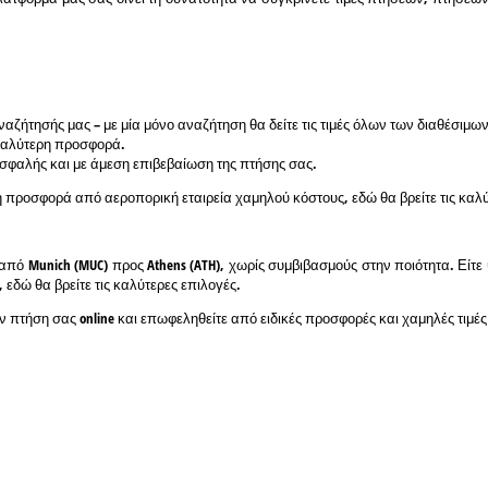
ζήτησής μας – με μία μόνο αναζήτηση θα δείτε τις τιμές όλων των διαθέσιμω
 καλύτερη προσφορά.
 ασφαλής και με άμεση επιβεβαίωση της πτήσης σας.
ή προσφορά από αεροπορική εταιρεία χαμηλού κόστους, εδώ θα βρείτε τις καλύτε
 από Munich (MUC) προς Athens (ATH), χωρίς συμβιβασμούς στην ποιότητα. Είτε
 εδώ θα βρείτε τις καλύτερες επιλογές.
ν πτήση σας online και επωφεληθείτε από ειδικές προσφορές και χαμηλές τιμές 