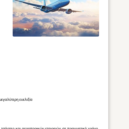
μεγαλύτερη ευελιξία
 τσάρτερ και αεροπορικών εταιρειών σε πραγματικό χρόνο,