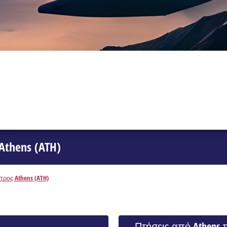
thens (ATH)
προς Athens (ATH)
Πτήσεις από Athens 