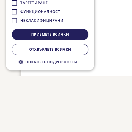
ТАРГЕТИРАНЕ
ФУНКЦИОНАЛНОСТ
НЕКЛАСИФИЦИРАНИ
ПРИЕМЕТЕ ВСИЧКИ
ОТХВЪРЛЕТЕ ВСИЧКИ
ПОКАЖЕТЕ ПОДРОБНОСТИ
Строго необходимо
Ефективност
Таргетиране
Функционалност
Некласифицирани
Строго необходимите бисквитки
позволяват основната функционалност на
уебсайта, като потребителско влизане и
управление на акаунта. Уебсайтът не може
да се използва правилно без строго