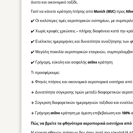
άνετο και οικονομικό ταξίδι.
Γιατί να κάνετε κράτηση πτήσης από Munich (MUC) προς Athen
✔️ Οι καλύτερες τιμές αεροπορικών εισιτηρίων, με συμπερ
✔️ Χωρίς κρυφές χρεώσεις – πλήρης διαφάνεια κατά την κρ
✔️ Ευέλικτες ημερομηνίες και δυνατότητα αναζήτησης των 
✔️ Μεγάλη ποικιλία αεροπορικών εταιρειών, συμπεριλαμβ
✔️ Γρήγορη, εύκολη και ασφαλής online κράτηση
Τι προσφέρουμε;
✈️ Φτηνές πτήσεις και οικονομικά αεροπορικά εισιτήρια από 
✈️ Δυνατότητα σύγκρισης τιμών μεταξύ διαφορετικών αεροπ
✈️ Σύγκριση διαφορετικών ημερομηνιών ταξιδιού και εναλλ
✈️ Γρήγορη online κράτηση με άμεση επιβεβαίωση και 100% 
Πώς να βρείτε τα φθηνότερα αεροπορικά εισιτήρια από Mu
Η εύρεση φθηνών πτήσεων δεν ήταν ποτέ πιο εύκολη! Η πλ