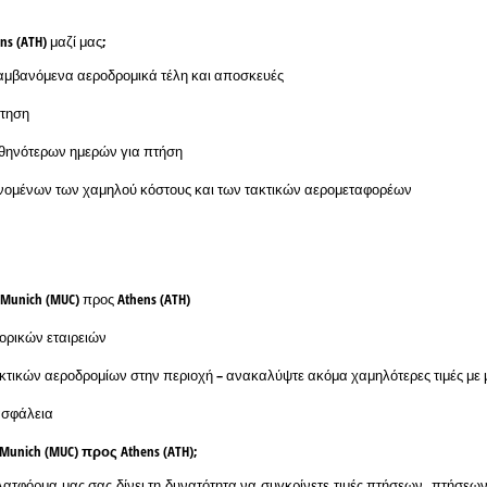
s (ATH) μαζί μας;
ιλαμβανόμενα αεροδρομικά τέλη και αποσκευές
άτηση
φθηνότερων ημερών για πτήση
ανομένων των χαμηλού κόστους και των τακτικών αερομεταφορέων
Munich (MUC) προς Athens (ATH)
ορικών εταιρειών
ακτικών αεροδρομίων στην περιοχή – ανακαλύψτε ακόμα χαμηλότερες τιμές με 
ασφάλεια
nich (MUC) προς Athens (ATH);
ατφόρμα μας σας δίνει τη δυνατότητα να συγκρίνετε τιμές πτήσεων, πτήσεων