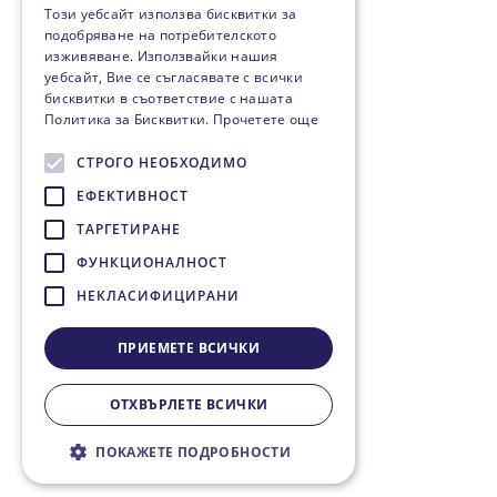
Този уебсайт използва бисквитки за
подобряване на потребителското
изживяване. Използвайки нашия
уебсайт, Вие се съгласявате с всички
бисквитки в съответствие с нашата
Политика за Бисквитки.
Прочетете още
СТРОГО НЕОБХОДИМО
ЕФЕКТИВНОСТ
ТАРГЕТИРАНЕ
ФУНКЦИОНАЛНОСТ
НЕКЛАСИФИЦИРАНИ
ПРИЕМЕТЕ ВСИЧКИ
ОТХВЪРЛЕТЕ ВСИЧКИ
ПОКАЖЕТЕ ПОДРОБНОСТИ