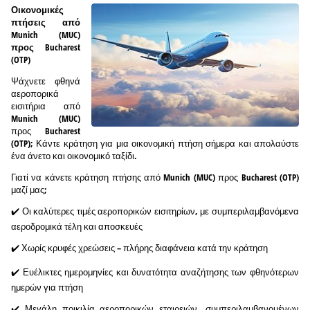
Οικονομικές
πτήσεις από
Munich (MUC)
προς Bucharest
(OTP)
Ψάχνετε φθηνά
αεροπορικά
εισιτήρια από
Munich (MUC)
προς Bucharest
(OTP); Κάντε κράτηση για μια οικονομική πτήση σήμερα και απολαύστε
ένα άνετο και οικονομικό ταξίδι.
Γιατί να κάνετε κράτηση πτήσης από Munich (MUC) προς Bucharest (OTP)
μαζί μας;
✔️ Οι καλύτερες τιμές αεροπορικών εισιτηρίων, με συμπεριλαμβανόμενα
αεροδρομικά τέλη και αποσκευές
✔️ Χωρίς κρυφές χρεώσεις – πλήρης διαφάνεια κατά την κράτηση
✔️ Ευέλικτες ημερομηνίες και δυνατότητα αναζήτησης των φθηνότερων
ημερών για πτήση
✔️ Μεγάλη ποικιλία αεροπορικών εταιρειών, συμπεριλαμβανομένων