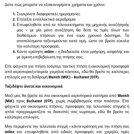
Δείτε πώς μπορείτε να εξοικονομήσετε χρήματα και χρόνο:
Συγκρίνετε διαφορετικές ημερομηνίες
Επιλέξτε εναλλακτικά αεροδρόμια
Επωφεληθείτε από τα πλεονεκτήματα της μηχανής αναζήτησής
μας – με μία μόνο αναζήτηση θα δείτε τις τιμές όλων των
διαθέσιμων πτήσεων για ένα ευρύ χρονικό διάστημα. Τα
αποτελέσματα ταξινομούνται κατά τιμή, ώστε να βρείτε εύκολα
την καλύτερη προσφορά.
Κάντε κράτηση online – η διαδικασία είναι γρήγορη, ασφαλής και
με άμεση επιβεβαίωση της πτήσης σας.
Είτε ψάχνετε για πτήση τσάρτερ, τακτική πτήση ή οικονομική προσφορά
από αεροπορική εταιρεία χαμηλού κόστους, εδώ θα βρείτε τις καλύτερες
επιλογές για τη διαδρομή Munich (MUC) – Bucharest (OTP).
Ταξιδέψτε άνετα και οικονομικά
Μαζί μας θα βρείτε τα πιο οικονομικά αεροπορικά εισιτήρια από Munich
(MUC) προς Bucharest (OTP), χωρίς συμβιβασμούς στην ποιότητα. Είτε
ψάχνετε για οικονομικές πτήσεις, προσφορές της τελευταίας στιγμής ή
απλά προγραμματίζετε τις διακοπές σας νωρίτερα, εδώ θα βρείτε τις
καλύτερες επιλογές.
Μην περιμένετε την τελευταία στιγμή – κάντε κράτηση για την πτήση σας
online και επωφεληθείτε από ειδικές προσφορές και χαμηλές τιμές