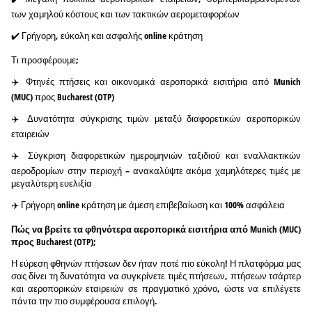
των χαμηλού κόστους και των τακτικών αερομεταφορέων
✔️ Γρήγορη, εύκολη και ασφαλής online κράτηση
Τι προσφέρουμε;
✈️ Φτηνές πτήσεις και οικονομικά αεροπορικά εισιτήρια από Munich
(MUC) προς Bucharest (OTP)
✈️ Δυνατότητα σύγκρισης τιμών μεταξύ διαφορετικών αεροπορικών
εταιρειών
✈️ Σύγκριση διαφορετικών ημερομηνιών ταξιδιού και εναλλακτικών
αεροδρομίων στην περιοχή – ανακαλύψτε ακόμα χαμηλότερες τιμές με
μεγαλύτερη ευελιξία
✈️ Γρήγορη online κράτηση με άμεση επιβεβαίωση και 100% ασφάλεια
Πώς να βρείτε τα φθηνότερα αεροπορικά εισιτήρια από Munich (MUC)
προς Bucharest (OTP);
Η εύρεση φθηνών πτήσεων δεν ήταν ποτέ πιο εύκολη! Η πλατφόρμα μας
σας δίνει τη δυνατότητα να συγκρίνετε τιμές πτήσεων, πτήσεων τσάρτερ
και αεροπορικών εταιρειών σε πραγματικό χρόνο, ώστε να επιλέγετε
πάντα την πιο συμφέρουσα επιλογή.