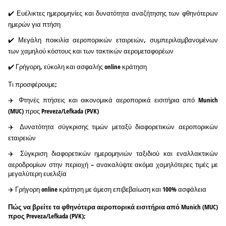
✔️ Ευέλικτες ημερομηνίες και δυνατότητα αναζήτησης των φθηνότερων
ημερών για πτήση
✔️ Μεγάλη ποικιλία αεροπορικών εταιρειών, συμπεριλαμβανομένων
των χαμηλού κόστους και των τακτικών αερομεταφορέων
✔️ Γρήγορη, εύκολη και ασφαλής online κράτηση
Τι προσφέρουμε;
✈️ Φτηνές πτήσεις και οικονομικά αεροπορικά εισιτήρια από Munich
(MUC) προς Preveza/Lefkada (PVK)
✈️ Δυνατότητα σύγκρισης τιμών μεταξύ διαφορετικών αεροπορικών
εταιρειών
✈️ Σύγκριση διαφορετικών ημερομηνιών ταξιδιού και εναλλακτικών
αεροδρομίων στην περιοχή – ανακαλύψτε ακόμα χαμηλότερες τιμές με
μεγαλύτερη ευελιξία
✈️ Γρήγορη online κράτηση με άμεση επιβεβαίωση και 100% ασφάλεια
Πώς να βρείτε τα φθηνότερα αεροπορικά εισιτήρια από Munich (MUC)
προς Preveza/Lefkada (PVK);