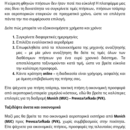
Η εύρεση φθηνών πτήσεων δεν ήταν ποτέ πιο εύκολη! Η πλατφόρμα μας
σας δίνει τη δυνατότητα να συγκρίνετε τιμές πτήσεων, πτήσεων τσάρτερ
και αεροπορικών εταιρειών σε πραγματικό χρόνο, ώστε να επιλέγετε
πάντα την πιο συμφέρουσα επιλογή.
Δείτε πώς μπορείτε να εξοικονομήσετε χρήματα και χρόνο:
Συγκρίνετε διαφορετικές ημερομηνίες
Επιλέξτε εναλλακτικά αεροδρόμια
Επωφεληθείτε από τα πλεονεκτήματα της μηχανής αναζήτησής
μας – με μία μόνο αναζήτηση θα δείτε τις τιμές όλων των
διαθέσιμων πτήσεων για ένα ευρύ χρονικό διάστημα. Τα
αποτελέσματα ταξινομούνται κατά τιμή, ώστε να βρείτε εύκολα
την καλύτερη προσφορά.
Κάντε κράτηση online – η διαδικασία είναι γρήγορη, ασφαλής και
με άμεση επιβεβαίωση της πτήσης σας.
Είτε ψάχνετε για πτήση τσάρτερ, τακτική πτήση ή οικονομική προσφορά
από αεροπορική εταιρεία χαμηλού κόστους, εδώ θα βρείτε τις καλύτερες
επιλογές για τη διαδρομή Munich (MUC) – Preveza/Lefkada (PVK).
Ταξιδέψτε άνετα και οικονομικά
Μαζί μας θα βρείτε τα πιο οικονομικά αεροπορικά εισιτήρια από Munich
(MUC) προς Preveza/Lefkada (PVK), χωρίς συμβιβασμούς στην ποιότητα.
Είτε ψάχνετε για οικονομικές πτήσεις, προσφορές της τελευταίας στιγμής