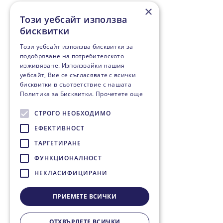
×
Този уебсайт използва
бисквитки
Този уебсайт използва бисквитки за
подобряване на потребителското
изживяване. Използвайки нашия
уебсайт, Вие се съгласявате с всички
бисквитки в съответствие с нашата
Политика за Бисквитки.
Прочетете още
СТРОГО НЕОБХОДИМО
ЕФЕКТИВНОСТ
ТАРГЕТИРАНЕ
ФУНКЦИОНАЛНОСТ
НЕКЛАСИФИЦИРАНИ
ПРИЕМЕТЕ ВСИЧКИ
ОТХВЪРЛЕТЕ ВСИЧКИ