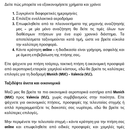
Δείτε πώς μπορείτε να εξοικονομήσετε χρήματα και χρόνο:
Συγκρίνετε διαφορετικές ημερομηνίες
Επιλέξτε εναλλακτικά αεροδρόμια
Επωφεληθείτε από τα πλεονεκτήματα της μηχανής αναζήτησής
μας – με μία μόνο αναζήτηση θα δείτε τις τιμές όλων των
διαθέσιμων πτήσεων για ένα ευρύ χρονικό διάστημα. Τα
αποτελέσματα ταξινομούνται κατά τιμή, ώστε να βρείτε εύκολα
την καλύτερη προσφορά.
Κάντε κράτηση online – η διαδικασία είναι γρήγορη, ασφαλής και
με άμεση επιβεβαίωση της πτήσης σας.
Είτε ψάχνετε για πτήση τσάρτερ, τακτική πτήση ή οικονομική προσφορά
από αεροπορική εταιρεία χαμηλού κόστους, εδώ θα βρείτε τις καλύτερες
επιλογές για τη διαδρομή Munich (MUC) – Valencia (VLC).
Ταξιδέψτε άνετα και οικονομικά
Μαζί μας θα βρείτε τα πιο οικονομικά αεροπορικά εισιτήρια από Munich
(MUC) προς Valencia (VLC), χωρίς συμβιβασμούς στην ποιότητα. Είτε
ψάχνετε για οικονομικές πτήσεις, προσφορές της τελευταίας στιγμής ή
απλά προγραμματίζετε τις διακοπές σας νωρίτερα, εδώ θα βρείτε τις
καλύτερες επιλογές.
Μην περιμένετε την τελευταία στιγμή – κάντε κράτηση για την πτήση σας
online και επωφεληθείτε από ειδικές προσφορές και χαμηλές τιμές