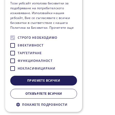
Този уебсайт използва бисквитки за
подобряване на потребителското
изживяване. Използвайки нашия
уебсайт, Вие се съгласявате с всички
бисквитки в съответствие с нашата
Политика за Бисквитки.
Прочетете още
СТРОГО НЕОБХОДИМО
ЕФЕКТИВНОСТ
ТАРГЕТИРАНЕ
ФУНКЦИОНАЛНОСТ
НЕКЛАСИФИЦИРАНИ
ПРИЕМЕТЕ ВСИЧКИ
ОТХВЪРЛЕТЕ ВСИЧКИ
ПОКАЖЕТЕ ПОДРОБНОСТИ