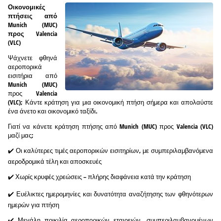
Οικονομικές
πτήσεις από
Munich (MUC)
προς Valencia
(VLC)
Ψάχνετε φθηνά
αεροπορικά
εισιτήρια από
Munich (MUC)
προς Valencia
(VLC); Κάντε κράτηση για μια οικονομική πτήση σήμερα και απολαύστε
ένα άνετο και οικονομικό ταξίδι.
Γιατί να κάνετε κράτηση πτήσης από Munich (MUC) προς Valencia (VLC)
μαζί μας;
✔️ Οι καλύτερες τιμές αεροπορικών εισιτηρίων, με συμπεριλαμβανόμενα
αεροδρομικά τέλη και αποσκευές
✔️ Χωρίς κρυφές χρεώσεις – πλήρης διαφάνεια κατά την κράτηση
✔️ Ευέλικτες ημερομηνίες και δυνατότητα αναζήτησης των φθηνότερων
ημερών για πτήση
✔️ Μεγάλη ποικιλία αεροπορικών εταιρειών, συμπεριλαμβανομένων