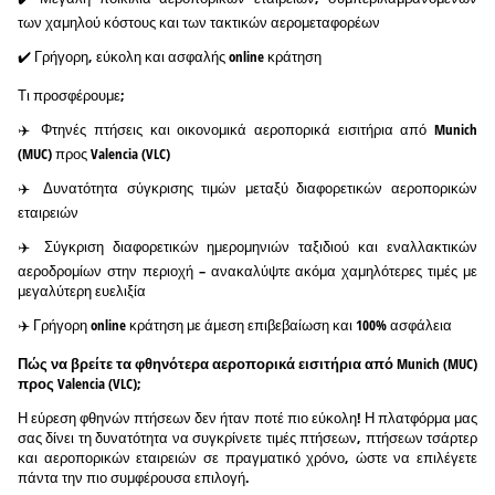
των χαμηλού κόστους και των τακτικών αερομεταφορέων
✔️ Γρήγορη, εύκολη και ασφαλής online κράτηση
Τι προσφέρουμε;
✈️ Φτηνές πτήσεις και οικονομικά αεροπορικά εισιτήρια από Munich
(MUC) προς Valencia (VLC)
✈️ Δυνατότητα σύγκρισης τιμών μεταξύ διαφορετικών αεροπορικών
εταιρειών
✈️ Σύγκριση διαφορετικών ημερομηνιών ταξιδιού και εναλλακτικών
αεροδρομίων στην περιοχή – ανακαλύψτε ακόμα χαμηλότερες τιμές με
μεγαλύτερη ευελιξία
✈️ Γρήγορη online κράτηση με άμεση επιβεβαίωση και 100% ασφάλεια
Πώς να βρείτε τα φθηνότερα αεροπορικά εισιτήρια από Munich (MUC)
προς Valencia (VLC);
Η εύρεση φθηνών πτήσεων δεν ήταν ποτέ πιο εύκολη! Η πλατφόρμα μας
σας δίνει τη δυνατότητα να συγκρίνετε τιμές πτήσεων, πτήσεων τσάρτερ
και αεροπορικών εταιρειών σε πραγματικό χρόνο, ώστε να επιλέγετε
πάντα την πιο συμφέρουσα επιλογή.