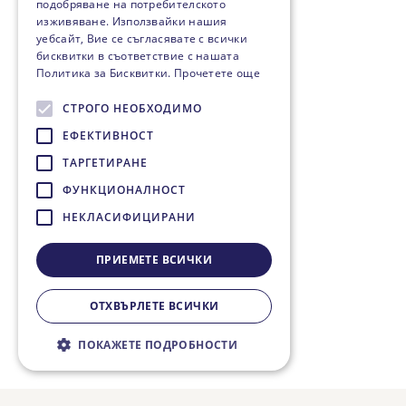
подобряване на потребителското
изживяване. Използвайки нашия
уебсайт, Вие се съгласявате с всички
бисквитки в съответствие с нашата
Политика за Бисквитки.
Прочетете още
СТРОГО НЕОБХОДИМО
ЕФЕКТИВНОСТ
ТАРГЕТИРАНЕ
ФУНКЦИОНАЛНОСТ
НЕКЛАСИФИЦИРАНИ
ПРИЕМЕТЕ ВСИЧКИ
ОТХВЪРЛЕТЕ ВСИЧКИ
ПОКАЖЕТЕ ПОДРОБНОСТИ