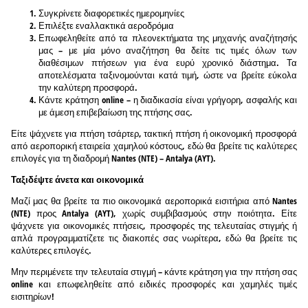
Συγκρίνετε διαφορετικές ημερομηνίες
Επιλέξτε εναλλακτικά αεροδρόμια
Επωφεληθείτε από τα πλεονεκτήματα της μηχανής αναζήτησής
μας – με μία μόνο αναζήτηση θα δείτε τις τιμές όλων των
διαθέσιμων πτήσεων για ένα ευρύ χρονικό διάστημα. Τα
αποτελέσματα ταξινομούνται κατά τιμή, ώστε να βρείτε εύκολα
την καλύτερη προσφορά.
Κάντε κράτηση online – η διαδικασία είναι γρήγορη, ασφαλής και
με άμεση επιβεβαίωση της πτήσης σας.
Είτε ψάχνετε για πτήση τσάρτερ, τακτική πτήση ή οικονομική προσφορά
από αεροπορική εταιρεία χαμηλού κόστους, εδώ θα βρείτε τις καλύτερες
επιλογές για τη διαδρομή Nantes (NTE) – Antalya (AYT).
Ταξιδέψτε άνετα και οικονομικά
Μαζί μας θα βρείτε τα πιο οικονομικά αεροπορικά εισιτήρια από Nantes
(NTE) προς Antalya (AYT), χωρίς συμβιβασμούς στην ποιότητα. Είτε
ψάχνετε για οικονομικές πτήσεις, προσφορές της τελευταίας στιγμής ή
απλά προγραμματίζετε τις διακοπές σας νωρίτερα, εδώ θα βρείτε τις
καλύτερες επιλογές.
Μην περιμένετε την τελευταία στιγμή – κάντε κράτηση για την πτήση σας
online και επωφεληθείτε από ειδικές προσφορές και χαμηλές τιμές
εισιτηρίων!