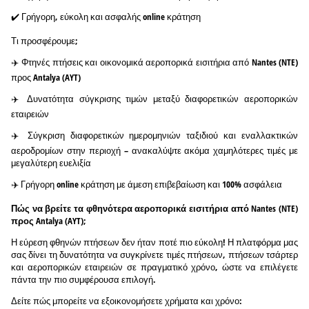
✔️ Γρήγορη, εύκολη και ασφαλής online κράτηση
Τι προσφέρουμε;
✈️ Φτηνές πτήσεις και οικονομικά αεροπορικά εισιτήρια από Nantes (NTE)
προς Antalya (AYT)
✈️ Δυνατότητα σύγκρισης τιμών μεταξύ διαφορετικών αεροπορικών
εταιρειών
✈️ Σύγκριση διαφορετικών ημερομηνιών ταξιδιού και εναλλακτικών
αεροδρομίων στην περιοχή – ανακαλύψτε ακόμα χαμηλότερες τιμές με
μεγαλύτερη ευελιξία
✈️ Γρήγορη online κράτηση με άμεση επιβεβαίωση και 100% ασφάλεια
Πώς να βρείτε τα φθηνότερα αεροπορικά εισιτήρια από Nantes (NTE)
προς Antalya (AYT);
Η εύρεση φθηνών πτήσεων δεν ήταν ποτέ πιο εύκολη! Η πλατφόρμα μας
σας δίνει τη δυνατότητα να συγκρίνετε τιμές πτήσεων, πτήσεων τσάρτερ
και αεροπορικών εταιρειών σε πραγματικό χρόνο, ώστε να επιλέγετε
πάντα την πιο συμφέρουσα επιλογή.
Δείτε πώς μπορείτε να εξοικονομήσετε χρήματα και χρόνο: