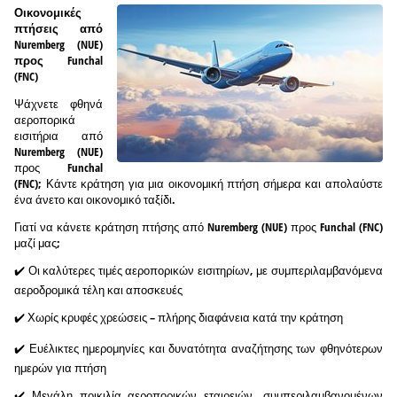
Οικονομικές
πτήσεις από
Nuremberg (NUE)
προς Funchal
(FNC)
Ψάχνετε φθηνά
αεροπορικά
εισιτήρια από
Nuremberg (NUE)
προς Funchal
(FNC); Κάντε κράτηση για μια οικονομική πτήση σήμερα και απολαύστε
ένα άνετο και οικονομικό ταξίδι.
Γιατί να κάνετε κράτηση πτήσης από Nuremberg (NUE) προς Funchal (FNC)
μαζί μας;
✔️ Οι καλύτερες τιμές αεροπορικών εισιτηρίων, με συμπεριλαμβανόμενα
αεροδρομικά τέλη και αποσκευές
✔️ Χωρίς κρυφές χρεώσεις – πλήρης διαφάνεια κατά την κράτηση
✔️ Ευέλικτες ημερομηνίες και δυνατότητα αναζήτησης των φθηνότερων
ημερών για πτήση
✔️ Μεγάλη ποικιλία αεροπορικών εταιρειών, συμπεριλαμβανομένων