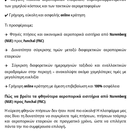
των χαμηλού κόστους και των τακτικών αερομεταφορέων
✔️ Γρήγορη, εύκολη και ασφαλής online κράτηση
Τι προσφέρουμε;
✈️ Φτηνές πτήσεις και οικονομικά αεροπορικά εισιτήρια από Nuremberg
(NUE) προς Funchal (FNC)
✈️ Δυνατότητα σύγκρισης τιμών μεταξύ διαφορετικών αεροπορικών
εταιρειών
✈️ Σύγκριση διαφορετικών ημερομηνιών ταξιδιού και εναλλακτικών
αεροδρομίων στην περιοχή – ανακαλύψτε ακόμα χαμηλότερες τιμές με
μεγαλύτερη ευελιξία
✈️ Γρήγορη online κράτηση με άμεση επιβεβαίωση και 100% ασφάλεια
Πώς να βρείτε τα φθηνότερα αεροπορικά εισιτήρια από Nuremberg
(NUE) προς Funchal (FNC);
Η εύρεση φθηνών πτήσεων δεν ήταν ποτέ πιο εύκολη! Η πλατφόρμα μας
σας δίνει τη δυνατότητα να συγκρίνετε τιμές πτήσεων, πτήσεων τσάρτερ
και αεροπορικών εταιρειών σε πραγματικό χρόνο, ώστε να επιλέγετε
πάντα την πιο συμφέρουσα επιλογή.