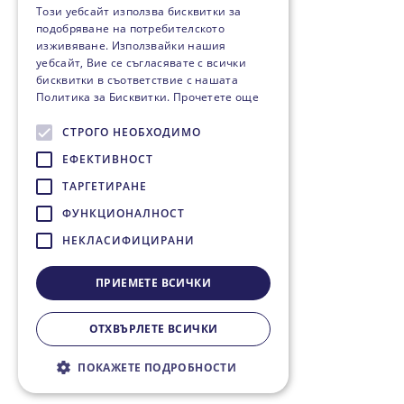
Този уебсайт използва бисквитки за
подобряване на потребителското
изживяване. Използвайки нашия
уебсайт, Вие се съгласявате с всички
бисквитки в съответствие с нашата
Политика за Бисквитки.
Прочетете още
СТРОГО НЕОБХОДИМО
ЕФЕКТИВНОСТ
ТАРГЕТИРАНЕ
ФУНКЦИОНАЛНОСТ
НЕКЛАСИФИЦИРАНИ
ПРИЕМЕТЕ ВСИЧКИ
ОТХВЪРЛЕТЕ ВСИЧКИ
ПОКАЖЕТЕ ПОДРОБНОСТИ