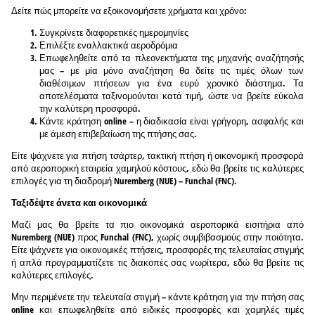
Δείτε πώς μπορείτε να εξοικονομήσετε χρήματα και χρόνο:
Συγκρίνετε διαφορετικές ημερομηνίες
Επιλέξτε εναλλακτικά αεροδρόμια
Επωφεληθείτε από τα πλεονεκτήματα της μηχανής αναζήτησής
μας – με μία μόνο αναζήτηση θα δείτε τις τιμές όλων των
διαθέσιμων πτήσεων για ένα ευρύ χρονικό διάστημα. Τα
αποτελέσματα ταξινομούνται κατά τιμή, ώστε να βρείτε εύκολα
την καλύτερη προσφορά.
Κάντε κράτηση online – η διαδικασία είναι γρήγορη, ασφαλής και
με άμεση επιβεβαίωση της πτήσης σας.
Είτε ψάχνετε για πτήση τσάρτερ, τακτική πτήση ή οικονομική προσφορά
από αεροπορική εταιρεία χαμηλού κόστους, εδώ θα βρείτε τις καλύτερες
επιλογές για τη διαδρομή Nuremberg (NUE) – Funchal (FNC).
Ταξιδέψτε άνετα και οικονομικά
Μαζί μας θα βρείτε τα πιο οικονομικά αεροπορικά εισιτήρια από
Nuremberg (NUE) προς Funchal (FNC), χωρίς συμβιβασμούς στην ποιότητα.
Είτε ψάχνετε για οικονομικές πτήσεις, προσφορές της τελευταίας στιγμής
ή απλά προγραμματίζετε τις διακοπές σας νωρίτερα, εδώ θα βρείτε τις
καλύτερες επιλογές.
Μην περιμένετε την τελευταία στιγμή – κάντε κράτηση για την πτήση σας
online και επωφεληθείτε από ειδικές προσφορές και χαμηλές τιμές