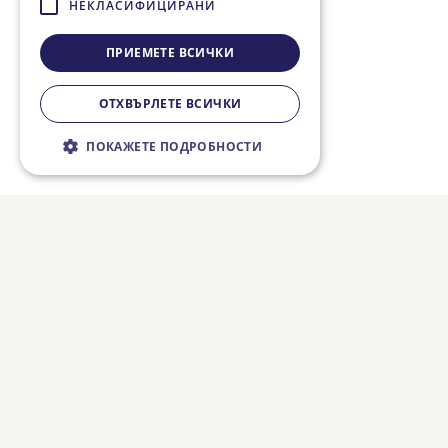
НЕКЛАСИФИЦИРАНИ
ПРИЕМЕТЕ ВСИЧКИ
ОТХВЪРЛЕТЕ ВСИЧКИ
ПОКАЖЕТЕ ПОДРОБНОСТИ
Строго необходимо
Ефективност
Таргетиране
Функционалност
Некласифицирани
Строго необходимите бисквитки
позволяват основната функционалност на
уебсайта, като потребителско влизане и
управление на акаунта. Уебсайтът не може
да се използва правилно без строго
необходими бисквитки.
Валиден
Име
Доставчик / Домейн
Описание
до