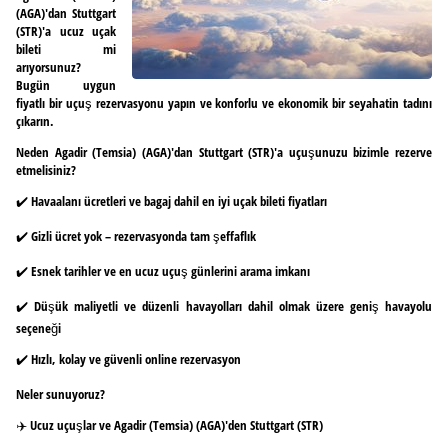
(AGA)'dan Stuttgart
(STR)'a ucuz uçak
bileti mi
arıyorsunuz?
Bugün uygun
fiyatlı bir uçuş rezervasyonu yapın ve konforlu ve ekonomik bir seyahatin tadını
çıkarın.
Neden Agadir (Temsia) (AGA)'dan Stuttgart (STR)'a uçuşunuzu bizimle rezerve
etmelisiniz?
✔️ Havaalanı ücretleri ve bagaj dahil en iyi uçak bileti fiyatları
✔️ Gizli ücret yok – rezervasyonda tam şeffaflık
✔️ Esnek tarihler ve en ucuz uçuş günlerini arama imkanı
✔️ Düşük maliyetli ve düzenli havayolları dahil olmak üzere geniş havayolu
seçeneği
✔️ Hızlı, kolay ve güvenli online rezervasyon
Neler sunuyoruz?
✈️ Ucuz uçuşlar ve Agadir (Temsia) (AGA)'den Stuttgart (STR)