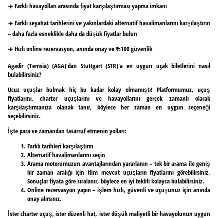
✈️ Farklı havayolları arasında fiyat karşılaştırması yapma imkanı
✈️ Farklı seyahat tarihlerini ve yakınlardaki alternatif havalimanlarını karşılaştırın
– daha fazla esneklikle daha da düşük fiyatlar bulun
✈️ Hızlı online rezervasyon, anında onay ve %100 güvenlik
Agadir (Temsia) (AGA)'dan Stuttgart (STR)'a en uygun uçak biletlerini nasıl
bulabilirsiniz?
Ucuz uçuşlar bulmak hiç bu kadar kolay olmamıştı! Platformumuz, uçuş
fiyatlarını, charter uçuşlarını ve havayollarını gerçek zamanlı olarak
karşılaştırmanıza olanak tanır, böylece her zaman en uygun seçeneği
seçebilirsiniz.
İşte para ve zamandan tasarruf etmenin yolları:
Farklı tarihleri karşılaştırın
Alternatif havalimanlarını seçin
Arama motorumuzun avantajlarından yararlanın – tek bir arama ile geniş
bir zaman aralığı için tüm mevcut uçuşların fiyatlarını görebilirsiniz.
Sonuçlar fiyata göre sıralanır, böylece en iyi teklifi kolayca bulabilirsiniz.
Online rezervasyon yapın – işlem hızlı, güvenli ve uçuşunuz için anında
onay alırsınız.
İster charter uçuş, ister düzenli hat, ister düşük maliyetli bir havayolunun uygun