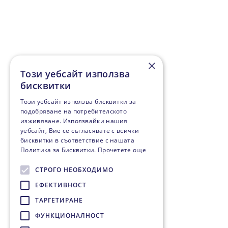
×
Този уебсайт използва
бисквитки
Този уебсайт използва бисквитки за
подобряване на потребителското
изживяване. Използвайки нашия
уебсайт, Вие се съгласявате с всички
бисквитки в съответствие с нашата
Политика за Бисквитки.
Прочетете още
СТРОГО НЕОБХОДИМО
ЕФЕКТИВНОСТ
ТАРГЕТИРАНЕ
ФУНКЦИОНАЛНОСТ