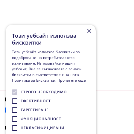
×
Този уебсайт използва
бисквитки
Този уебсайт използва бисквитки за
подобряване на потребителското
изживяване. Използвайки нашия
уебсайт, Вие се съгласявате с всички
бисквитки в съответствие с нашата
Политика за Бисквитки.
Прочетете още
СТРОГО НЕОБХОДИМО
Bizi takip edin
ЕФЕКТИВНОСТ
ТАРГЕТИРАНЕ
ФУНКЦИОНАЛНОСТ
FIESTA Travel
НЕКЛАСИФИЦИРАНИ