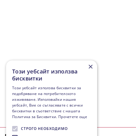
×
Този уебсайт използва
бисквитки
Този уебсайт използва бисквитки за
подобряване на потребителското
изживяване. Използвайки нашия
уебсайт, Вие се съгласявате с всички
бисквитки в съответствие с нашата
Политика за Бисквитки.
Прочетете още
СТРОГО НЕОБХОДИМО