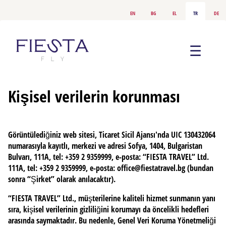
en
bg
el
tr
de
☰
Kişisel verilerin korunması
Görüntülediğiniz web sitesi, Ticaret Sicil Ajansı'nda UIC 130432064
numarasıyla kayıtlı, merkezi ve adresi Sofya, 1404, Bulgaristan
Bulvarı, 111A, tel: +359 2 9359999, e-posta:
“FIESTA TRAVEL” Ltd.
111A, tel: +359 2 9359999, e-posta: office@fiestatravel.bg (bundan
sonra “Şirket” olarak anılacaktır).
“FIESTA TRAVEL” Ltd., müşterilerine kaliteli hizmet sunmanın yanı
sıra, kişisel verilerinin gizliliğini korumayı da öncelikli hedefleri
arasında saymaktadır. Bu nedenle, Genel Veri Koruma Yönetmeliği