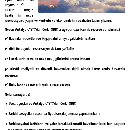
arıyorsunuz?
Bugün uygun
fiyatlı bir uçuş
rezervasyonu yapın ve konforlu ve ekonomik bir seyahatin tadını çıkarın.
Neden Antalya (AYT)'dan Cork (ORK)'a uçuşunuzu bizimle rezerve etmelisiniz?
✔️ Havaalanı ücretleri ve bagaj dahil en iyi uçak bileti fiyatları
✔️ Gizli ücret yok – rezervasyonda tam şeffaflık
✔️ Esnek tarihler ve en ucuz uçuş günlerini arama imkanı
✔️ Düşük maliyetli ve düzenli havayolları dahil olmak üzere geniş havayolu
seçeneği
✔️ Hızlı, kolay ve güvenli online rezervasyon
Neler sunuyoruz?
✈️ Ucuz uçuşlar ve Antalya (AYT)'den Cork (ORK)
✈️ Farklı havayolları arasında fiyat karşılaştırması yapma imkanı
✈️ Farklı seyahat tarihlerini ve yakınlardaki alternatif havalimanlarını karşılaştırın
– daha fazla esneklikle daha da düşük fiyatlar bulun