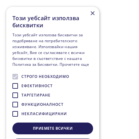
×
Този уебсайт използва
бисквитки
Този уебсайт използва бисквитки за
подобряване на потребителското
изживяване. Използвайки нашия
уебсайт, Вие се съгласявате с всички
бисквитки в съответствие с нашата
Политика за Бисквитки.
Прочетете още
СТРОГО НЕОБХОДИМО
ЕФЕКТИВНОСТ
ТАРГЕТИРАНЕ
ФУНКЦИОНАЛНОСТ
НЕКЛАСИФИЦИРАНИ
ПРИЕМЕТЕ ВСИЧКИ