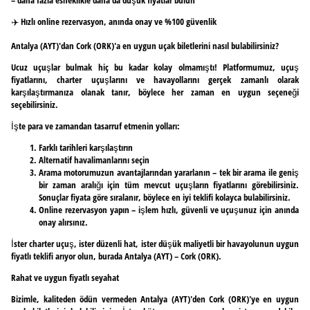
✈️ Hızlı online rezervasyon, anında onay ve %100 güvenlik
Antalya (AYT)'dan Cork (ORK)'a en uygun uçak biletlerini nasıl bulabilirsiniz?
Ucuz uçuşlar bulmak hiç bu kadar kolay olmamıştı! Platformumuz, uçuş
fiyatlarını, charter uçuşlarını ve havayollarını gerçek zamanlı olarak
karşılaştırmanıza olanak tanır, böylece her zaman en uygun seçeneği
seçebilirsiniz.
İşte para ve zamandan tasarruf etmenin yolları:
Farklı tarihleri karşılaştırın
Alternatif havalimanlarını seçin
Arama motorumuzun avantajlarından yararlanın – tek bir arama ile geniş
bir zaman aralığı için tüm mevcut uçuşların fiyatlarını görebilirsiniz.
Sonuçlar fiyata göre sıralanır, böylece en iyi teklifi kolayca bulabilirsiniz.
Online rezervasyon yapın – işlem hızlı, güvenli ve uçuşunuz için anında
onay alırsınız.
İster charter uçuş, ister düzenli hat, ister düşük maliyetli bir havayolunun uygun
fiyatlı teklifi arıyor olun, burada Antalya (AYT) – Cork (ORK).
Rahat ve uygun fiyatlı seyahat
Bizimle, kaliteden ödün vermeden Antalya (AYT)'den Cork (ORK)'ye en uygun