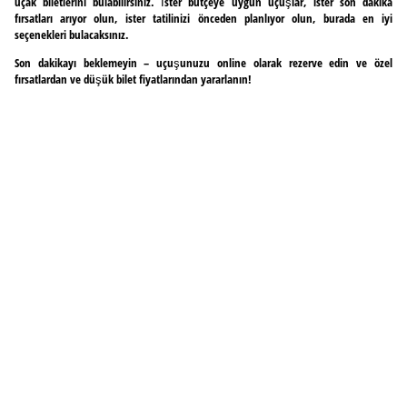
uçak biletlerini bulabilirsiniz. İster bütçeye uygun uçuşlar, ister son dakika
fırsatları arıyor olun, ister tatilinizi önceden planlıyor olun, burada en iyi
seçenekleri bulacaksınız.
Son dakikayı beklemeyin – uçuşunuzu online olarak rezerve edin ve özel
fırsatlardan ve düşük bilet fiyatlarından yararlanın!