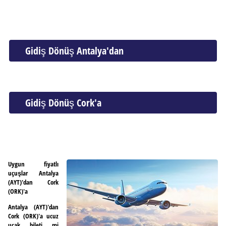
Gidiş Dönüş Antalya'dan
Gidiş Dönüş Cork'a
Uygun fiyatlı
uçuşlar Antalya
(AYT)'dan Cork
(ORK)'a
Antalya (AYT)'dan
Cork (ORK)'a ucuz
uçak bileti mi