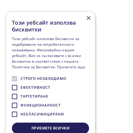
×
Този уебсайт използва
бисквитки
Този уебсайт използва бисквитки за
подобряване на потребителското
изживяване. Използвайки нашия
уебсайт, Вие се съгласявате с всички
бисквитки в съответствие с нашата
Политика за Бисквитки.
Прочетете още
СТРОГО НЕОБХОДИМО
ЕФЕКТИВНОСТ
ТАРГЕТИРАНЕ
ФУНКЦИОНАЛНОСТ
НЕКЛАСИФИЦИРАНИ
ПРИЕМЕТЕ ВСИЧКИ