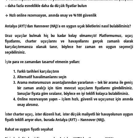
– daha fazla esneklikle daha da düşük fiyatlar bulun
✈️ Hızlı online rezervasyon, anında onay ve %100 güvenlik
Antalya (AYT)'dan Hannover (HAJ)'a en uygun uçak biletlerini nasıl bulabilirsiniz?
Ucuz uçuşlar bulmak hiç bu kadar kolay olmamıştı! Platformumuz, uçuş
fiyatlarını, charter uçuşlarını ve havayollarını gerçek zamanlı olarak
karşılaştırmanıza olanak tanır, böylece her zaman en uygun seçeneği
seçebilirsiniz.
İşte para ve zamandan tasarruf etmenin yolları:
Farklı tarihleri karşılaştırın
Alternatif havalimanlarını seçin
Arama motorumuzun avantajlarından yararlanın – tek bir arama ile geniş
bir zaman aralığı için tüm mevcut uçuşların fiyatlarını görebilirsiniz.
Sonuçlar fiyata göre sıralanır, böylece en iyi teklifi kolayca bulabilirsiniz.
Online rezervasyon yapın – işlem hızlı, güvenli ve uçuşunuz için anında
onay alırsınız.
İster charter uçuş, ister düzenli hat, ister düşük maliyetli bir havayolunun uygun
fiyatlı teklifi arıyor olun, burada Antalya (AYT) – Hannover (HAJ).
Rahat ve uygun fiyatlı seyahat