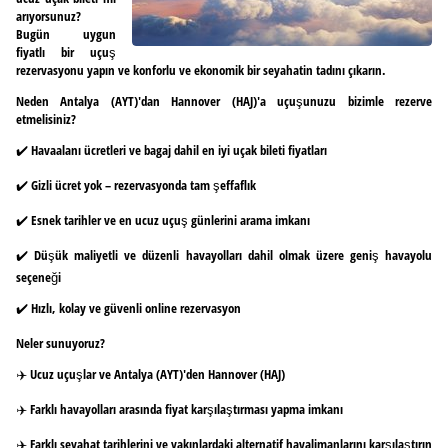
arıyorsunuz?
Bugün uygun
fiyatlı bir uçuş
rezervasyonu yapın ve konforlu ve ekonomik bir seyahatin tadını çıkarın.
Neden Antalya (AYT)'dan Hannover (HAJ)'a uçuşunuzu bizimle rezerve
etmelisiniz?
✔️ Havaalanı ücretleri ve bagaj dahil en iyi uçak bileti fiyatları
✔️ Gizli ücret yok – rezervasyonda tam şeffaflık
✔️ Esnek tarihler ve en ucuz uçuş günlerini arama imkanı
✔️ Düşük maliyetli ve düzenli havayolları dahil olmak üzere geniş havayolu
seçeneği
✔️ Hızlı, kolay ve güvenli online rezervasyon
Neler sunuyoruz?
✈️ Ucuz uçuşlar ve Antalya (AYT)'den Hannover (HAJ)
✈️ Farklı havayolları arasında fiyat karşılaştırması yapma imkanı
✈️ Farklı seyahat tarihlerini ve yakınlardaki alternatif havalimanlarını karşılaştırın