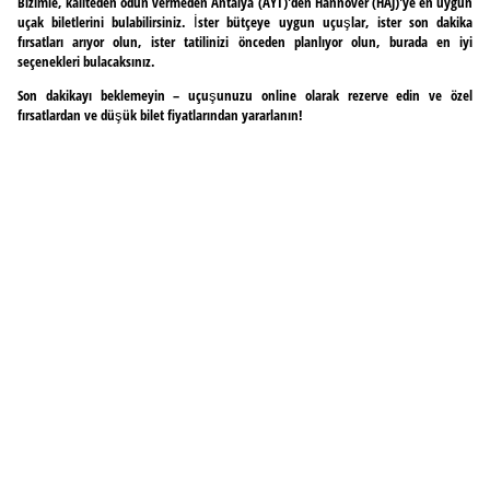
Bizimle, kaliteden ödün vermeden Antalya (AYT)'den Hannover (HAJ)'ye en uygun
uçak biletlerini bulabilirsiniz. İster bütçeye uygun uçuşlar, ister son dakika
fırsatları arıyor olun, ister tatilinizi önceden planlıyor olun, burada en iyi
seçenekleri bulacaksınız.
Son dakikayı beklemeyin – uçuşunuzu online olarak rezerve edin ve özel
fırsatlardan ve düşük bilet fiyatlarından yararlanın!