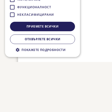
ФУНКЦИОНАЛНОСТ
НЕКЛАСИФИЦИРАНИ
ПРИЕМЕТЕ ВСИЧКИ
ОТХВЪРЛЕТЕ ВСИЧКИ
ПОКАЖЕТЕ ПОДРОБНОСТИ
Строго необходимо
Ефективност
Таргетиране
Функционалност
Некласифицирани
Строго необходимите бисквитки
позволяват основната функционалност на
уебсайта, като потребителско влизане и
управление на акаунта. Уебсайтът не може
да се използва правилно без строго
необходими бисквитки.