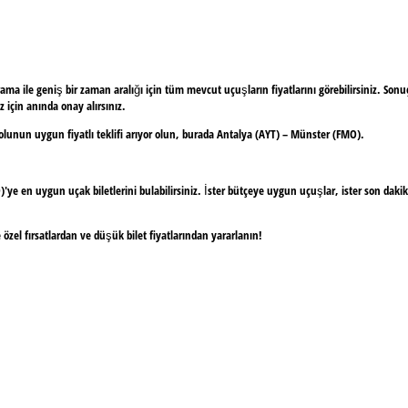
ile geniş bir zaman aralığı için tüm mevcut uçuşların fiyatlarını görebilirsiniz. Sonuçlar 
 için anında onay alırsınız.
ayolunun uygun fiyatlı teklifi arıyor olun, burada Antalya (AYT) – Münster (FMO).
en uygun uçak biletlerini bulabilirsiniz. İster bütçeye uygun uçuşlar, ister son dakika fı
zel fırsatlardan ve düşük bilet fiyatlarından yararlanın!