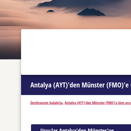
Antalya (AYT)'den Münster (FMO)'e 
Destinasyon kataloğu
,
Antalya (AYT)'dan Münster (FMO)'a tüm uçu
Uçuşlar Antalya'den Münster'ye