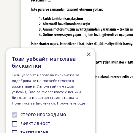
İşte para ve zamandan tasarruf etmenin yolları:
Farklı tarihleri karşılaştırın
Alternatif havalimanlarını seçin
Arama motorumuzun avantajlarından yararlanın – tek bir arama 
Online rezervasyon yapın – işlem hızlı, güvenli ve uçuşunuz
İster charter uçuş, ister düzenli hat, ister düşük maliyetli bir hav
×
Rahat ve uygun fiyatlı seyahat
Този уебсайт използва
Bizimle, kaliteden ödün vermeden Antalya (AYT)'den Münster (FMO)'ye 
бисквитки
en iyi seçenekleri bulacaksınız.
Този уебсайт използва бисквитки за
Son dakikayı beklemeyin – uçuşunuzu online olarak rezerve edin ve ö
подобряване на потребителското
изживяване. Използвайки нашия
уебсайт, Вие се съгласявате с всички
бисквитки в съответствие с нашата
Политика за Бисквитки.
Прочетете още
СТРОГО НЕОБХОДИМО
ЕФЕКТИВНОСТ
ТАРГЕТИРАНЕ