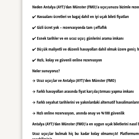
Neden Antalya (AYT)'dan Münster (FMO)'a uçuşunuzu bizimle rezer
✔️ Havaalanı ücretleri ve bagaj dahil en iyi uçak bileti fiyatları
✔️ Gizli ücret yok – rezervasyonda tam şeffaflık
✔️ Esnek tarihler ve en ucuz uçuş günlerini arama imkanı
✔️ Düşük maliyetli ve düzenli havayolları dahil olmak üzere geniş
✔️ Hızlı, kolay ve güvenli online rezervasyon
Neler sunuyoruz?
✈️ Ucuz uçuşlar ve Antalya (AYT)'den Münster (FMO)
✈️ Farklı havayolları arasında fiyat karşılaştırması yapma imkanı
✈️ Farklı seyahat tarihlerini ve yakınlardaki alternatif havalimanlar
✈️ Hızlı online rezervasyon, anında onay ve %100 güvenlik
Antalya (AYT)'dan Münster (FMO)'a en uygun uçak biletlerini nasıl bu
Ucuz uçuşlar bulmak hiç bu kadar kolay olmamıştı! Platformumuz
seçebilirsiniz.