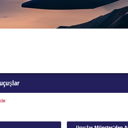
uçuşlar
şlar
Uçuşlar Münster'den A