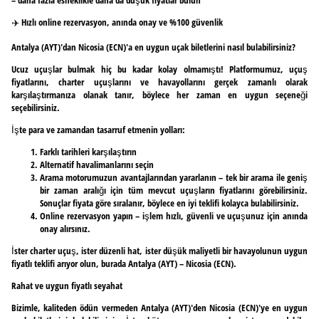
✈️ Hızlı online rezervasyon, anında onay ve %100 güvenlik
Antalya (AYT)'dan Nicosia (ECN)'a en uygun uçak biletlerini nasıl bulabilirsiniz?
Ucuz uçuşlar bulmak hiç bu kadar kolay olmamıştı! Platformumuz, uçuş
fiyatlarını, charter uçuşlarını ve havayollarını gerçek zamanlı olarak
karşılaştırmanıza olanak tanır, böylece her zaman en uygun seçeneği
seçebilirsiniz.
İşte para ve zamandan tasarruf etmenin yolları:
Farklı tarihleri karşılaştırın
Alternatif havalimanlarını seçin
Arama motorumuzun avantajlarından yararlanın – tek bir arama ile geniş
bir zaman aralığı için tüm mevcut uçuşların fiyatlarını görebilirsiniz.
Sonuçlar fiyata göre sıralanır, böylece en iyi teklifi kolayca bulabilirsiniz.
Online rezervasyon yapın – işlem hızlı, güvenli ve uçuşunuz için anında
onay alırsınız.
İster charter uçuş, ister düzenli hat, ister düşük maliyetli bir havayolunun uygun
fiyatlı teklifi arıyor olun, burada Antalya (AYT) – Nicosia (ECN).
Rahat ve uygun fiyatlı seyahat
Bizimle, kaliteden ödün vermeden Antalya (AYT)'den Nicosia (ECN)'ye en uygun