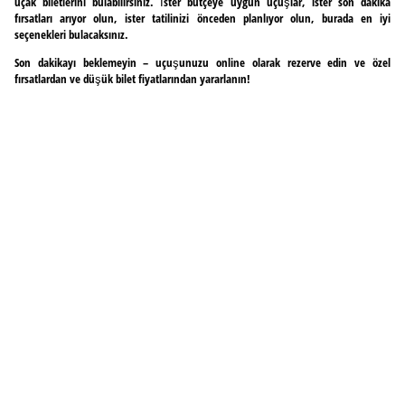
uçak biletlerini bulabilirsiniz. İster bütçeye uygun uçuşlar, ister son dakika
fırsatları arıyor olun, ister tatilinizi önceden planlıyor olun, burada en iyi
seçenekleri bulacaksınız.
Son dakikayı beklemeyin – uçuşunuzu online olarak rezerve edin ve özel
fırsatlardan ve düşük bilet fiyatlarından yararlanın!