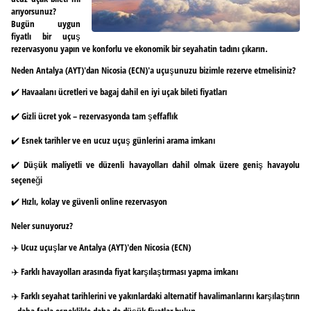
arıyorsunuz?
Bugün uygun
fiyatlı bir uçuş
rezervasyonu yapın ve konforlu ve ekonomik bir seyahatin tadını çıkarın.
Neden Antalya (AYT)'dan Nicosia (ECN)'a uçuşunuzu bizimle rezerve etmelisiniz?
✔️ Havaalanı ücretleri ve bagaj dahil en iyi uçak bileti fiyatları
✔️ Gizli ücret yok – rezervasyonda tam şeffaflık
✔️ Esnek tarihler ve en ucuz uçuş günlerini arama imkanı
✔️ Düşük maliyetli ve düzenli havayolları dahil olmak üzere geniş havayolu
seçeneği
✔️ Hızlı, kolay ve güvenli online rezervasyon
Neler sunuyoruz?
✈️ Ucuz uçuşlar ve Antalya (AYT)'den Nicosia (ECN)
✈️ Farklı havayolları arasında fiyat karşılaştırması yapma imkanı
✈️ Farklı seyahat tarihlerini ve yakınlardaki alternatif havalimanlarını karşılaştırın
– daha fazla esneklikle daha da düşük fiyatlar bulun