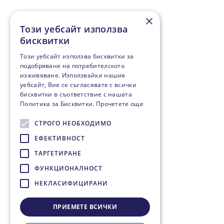
×
Този уебсайт използва
бисквитки
Този уебсайт използва бисквитки за
подобряване на потребителското
изживяване. Използвайки нашия
уебсайт, Вие се съгласявате с всички
бисквитки в съответствие с нашата
Политика за Бисквитки.
Прочетете още
СТРОГО НЕОБХОДИМО
ЕФЕКТИВНОСТ
ТАРГЕТИРАНЕ
ФУНКЦИОНАЛНОСТ
НЕКЛАСИФИЦИРАНИ
ПРИЕМЕТЕ ВСИЧКИ