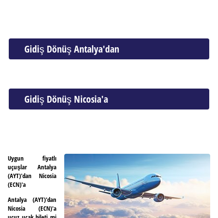
Gidiş Dönüş Antalya'dan
Gidiş Dönüş Nicosia'a
Uygun fiyatlı
uçuşlar Antalya
(AYT)'dan Nicosia
(ECN)'a
Antalya (AYT)'dan
Nicosia (ECN)'a
ucuz uçak bileti mi