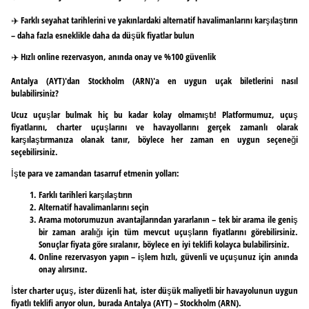
✈️ Farklı seyahat tarihlerini ve yakınlardaki alternatif havalimanlarını karşılaştırın
– daha fazla esneklikle daha da düşük fiyatlar bulun
✈️ Hızlı online rezervasyon, anında onay ve %100 güvenlik
Antalya (AYT)'dan Stockholm (ARN)'a en uygun uçak biletlerini nasıl
bulabilirsiniz?
Ucuz uçuşlar bulmak hiç bu kadar kolay olmamıştı! Platformumuz, uçuş
fiyatlarını, charter uçuşlarını ve havayollarını gerçek zamanlı olarak
karşılaştırmanıza olanak tanır, böylece her zaman en uygun seçeneği
seçebilirsiniz.
İşte para ve zamandan tasarruf etmenin yolları:
Farklı tarihleri karşılaştırın
Alternatif havalimanlarını seçin
Arama motorumuzun avantajlarından yararlanın – tek bir arama ile geniş
bir zaman aralığı için tüm mevcut uçuşların fiyatlarını görebilirsiniz.
Sonuçlar fiyata göre sıralanır, böylece en iyi teklifi kolayca bulabilirsiniz.
Online rezervasyon yapın – işlem hızlı, güvenli ve uçuşunuz için anında
onay alırsınız.
İster charter uçuş, ister düzenli hat, ister düşük maliyetli bir havayolunun uygun
fiyatlı teklifi arıyor olun, burada Antalya (AYT) – Stockholm (ARN).