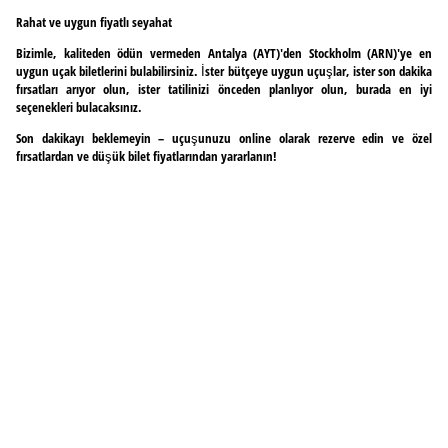
Rahat ve uygun fiyatlı seyahat
Bizimle, kaliteden ödün vermeden Antalya (AYT)'den Stockholm (ARN)'ye en
uygun uçak biletlerini bulabilirsiniz. İster bütçeye uygun uçuşlar, ister son dakika
fırsatları arıyor olun, ister tatilinizi önceden planlıyor olun, burada en iyi
seçenekleri bulacaksınız.
Son dakikayı beklemeyin – uçuşunuzu online olarak rezerve edin ve özel
fırsatlardan ve düşük bilet fiyatlarından yararlanın!