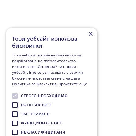
×
Този уебсайт използва
бисквитки
Този уебсайт използва бисквитки за
подобряване на потребителското
изживяване. Използвайки нашия
уебсайт, Вие се съгласявате с всички
бисквитки в съответствие с нашата
Политика за Бисквитки.
Прочетете още
СТРОГО НЕОБХОДИМО
ЕФЕКТИВНОСТ
ТАРГЕТИРАНЕ
ФУНКЦИОНАЛНОСТ
НЕКЛАСИФИЦИРАНИ