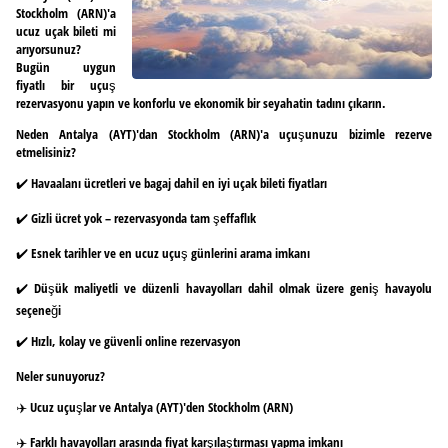
Stockholm (ARN)'a
ucuz uçak bileti mi
arıyorsunuz?
Bugün uygun
fiyatlı bir uçuş
rezervasyonu yapın ve konforlu ve ekonomik bir seyahatin tadını çıkarın.
Neden Antalya (AYT)'dan Stockholm (ARN)'a uçuşunuzu bizimle rezerve
etmelisiniz?
✔️ Havaalanı ücretleri ve bagaj dahil en iyi uçak bileti fiyatları
✔️ Gizli ücret yok – rezervasyonda tam şeffaflık
✔️ Esnek tarihler ve en ucuz uçuş günlerini arama imkanı
✔️ Düşük maliyetli ve düzenli havayolları dahil olmak üzere geniş havayolu
seçeneği
✔️ Hızlı, kolay ve güvenli online rezervasyon
Neler sunuyoruz?
✈️ Ucuz uçuşlar ve Antalya (AYT)'den Stockholm (ARN)
✈️ Farklı havayolları arasında fiyat karşılaştırması yapma imkanı