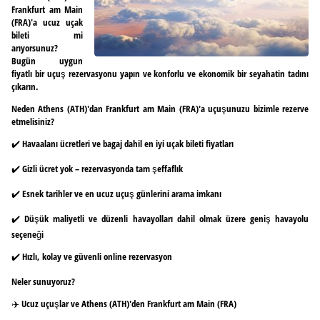
Frankfurt am Main
(FRA)'a ucuz uçak
bileti mi
arıyorsunuz?
Bugün uygun
fiyatlı bir uçuş rezervasyonu yapın ve konforlu ve ekonomik bir seyahatin tadını
çıkarın.
Neden Athens (ATH)'dan Frankfurt am Main (FRA)'a uçuşunuzu bizimle rezerve
etmelisiniz?
✔️ Havaalanı ücretleri ve bagaj dahil en iyi uçak bileti fiyatları
✔️ Gizli ücret yok – rezervasyonda tam şeffaflık
✔️ Esnek tarihler ve en ucuz uçuş günlerini arama imkanı
✔️ Düşük maliyetli ve düzenli havayolları dahil olmak üzere geniş havayolu
seçeneği
✔️ Hızlı, kolay ve güvenli online rezervasyon
Neler sunuyoruz?
✈️ Ucuz uçuşlar ve Athens (ATH)'den Frankfurt am Main (FRA)