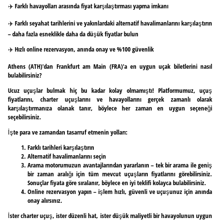
✈️ Farklı havayolları arasında fiyat karşılaştırması yapma imkanı
✈️ Farklı seyahat tarihlerini ve yakınlardaki alternatif havalimanlarını karşılaştırın
– daha fazla esneklikle daha da düşük fiyatlar bulun
✈️ Hızlı online rezervasyon, anında onay ve %100 güvenlik
Athens (ATH)'dan Frankfurt am Main (FRA)'a en uygun uçak biletlerini nasıl
bulabilirsiniz?
Ucuz uçuşlar bulmak hiç bu kadar kolay olmamıştı! Platformumuz, uçuş
fiyatlarını, charter uçuşlarını ve havayollarını gerçek zamanlı olarak
karşılaştırmanıza olanak tanır, böylece her zaman en uygun seçeneği
seçebilirsiniz.
İşte para ve zamandan tasarruf etmenin yolları:
Farklı tarihleri karşılaştırın
Alternatif havalimanlarını seçin
Arama motorumuzun avantajlarından yararlanın – tek bir arama ile geniş
bir zaman aralığı için tüm mevcut uçuşların fiyatlarını görebilirsiniz.
Sonuçlar fiyata göre sıralanır, böylece en iyi teklifi kolayca bulabilirsiniz.
Online rezervasyon yapın – işlem hızlı, güvenli ve uçuşunuz için anında
onay alırsınız.
İster charter uçuş, ister düzenli hat, ister düşük maliyetli bir havayolunun uygun