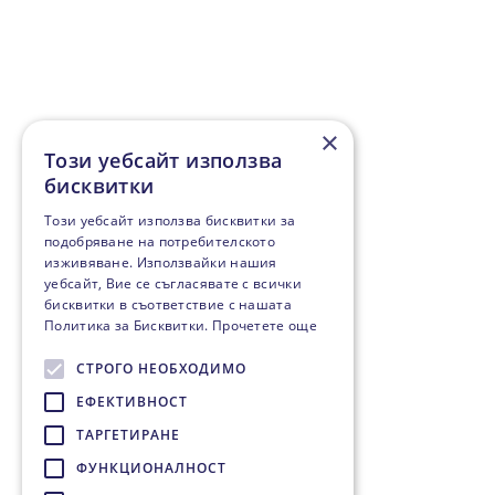
×
Този уебсайт използва
бисквитки
Този уебсайт използва бисквитки за
подобряване на потребителското
изживяване. Използвайки нашия
уебсайт, Вие се съгласявате с всички
бисквитки в съответствие с нашата
Политика за Бисквитки.
Прочетете още
СТРОГО НЕОБХОДИМО
ЕФЕКТИВНОСТ
ТАРГЕТИРАНЕ
ФУНКЦИОНАЛНОСТ