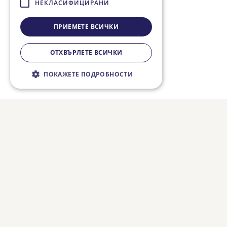
НЕКЛАСИФИЦИРАНИ
ПРИЕМЕТЕ ВСИЧКИ
ОТХВЪРЛЕТЕ ВСИЧКИ
ПОКАЖЕТЕ ПОДРОБНОСТИ
Строго необходимо
Ефективност
Таргетиране
Функционалност
Некласифицирани
Строго необходимите бисквитки
позволяват основната функционалност на
уебсайта, като потребителско влизане и
управление на акаунта. Уебсайтът не може
да се използва правилно без строго
необходими бисквитки.
Валиден
Име
Доставчик / Домейн
Описание
до