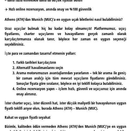
✈️ Hızlı online rezervasyon, anında onay ve %100 güvenlik
Athens (ATH)'dan Munich (MUC)'a en uygun uçak biletlerini nasıl bulabilirsiniz?
Ucuz uçuşlar bulmak hiç bu kadar kolay olmamıştı! Platformumuz, uçuş
fiyatlarını, charter uçuşlarını ve havayollarını gerçek zamanlı olarak
karşılaştırmanıza olanak tanır, böylece her zaman en uygun seçeneği
seçebilirsiniz.
İşte para ve zamandan tasarruf etmenin yolları:
Farklı tarihleri karşılaştırın
Alternatif havalimanlarını seçin
Arama motorumuzun avantajlarından yararlanın – tek bir arama ile geniş
bir zaman aralığı için tüm mevcut uçuşların fiyatlarını görebilirsiniz.
Sonuçlar fiyata göre sıralanır, böylece en iyi teklifi kolayca bulabilirsiniz.
Online rezervasyon yapın – işlem hızlı, güvenli ve uçuşunuz için anında
onay alırsınız.
İster charter uçuş, ister düzenli hat, ister düşük maliyetli bir havayolunun uygun
fiyatlı teklifi arıyor olun, burada Athens (ATH) – Munich (MUC).
Rahat ve uygun fiyatlı seyahat
Bizimle, kaliteden ödün vermeden Athens (ATH)'den Munich (MUC)'ye en uygun