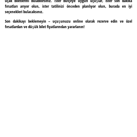
uçak biletlerini bulabilirsiniz. İster bütçeye uygun uçuşlar, ister son dakika
fırsatları arıyor olun, ister tatilinizi önceden planlıyor olun, burada en iyi
seçenekleri bulacaksınız.
Son dakikayı beklemeyin – uçuşunuzu online olarak rezerve edin ve özel
fırsatlardan ve düşük bilet fiyatlarından yararlanın!