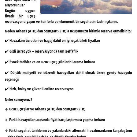
arıyorsunuz?
Bugün uygun
fiyatlı bir uçuş
rezervasyonu yapın ve konforlu ve ekonomik bir seyahatin tadını çıkarın.
Neden Athens (ATH)'dan Stuttgart (STR)'a uçuşunuzu bizimle rezerve etmelisiniz?
✔️ Havaalanı ücretleri ve bagaj dahil en iyi uçak bileti fiyatları
✔️ Gizli ücret yok – rezervasyonda tam şeffaflık
✔️ Esnek tarihler ve en ucuz uçuş günlerini arama imkanı
✔️ Düşük maliyetli ve düzenli havayolları dahil olmak üzere geniş havayolu
seçeneği
✔️ Hızlı, kolay ve güvenli online rezervasyon
Neler sunuyoruz?
✈️ Ucuz uçuşlar ve Athens (ATH)'den Stuttgart (STR)
✈️ Farklı havayolları arasında fiyat karşılaştırması yapma imkanı
✈️ Farklı seyahat tarihlerini ve yakınlardaki alternatif havalimanlarını karşılaştırın
– daha fazla esneklikle daha da düşük fiyatlar bulun