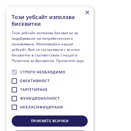
×
Този уебсайт използва
бисквитки
Този уебсайт използва бисквитки за
подобряване на потребителското
изживяване. Използвайки нашия
уебсайт, Вие се съгласявате с всички
бисквитки в съответствие с нашата
Политика за Бисквитки.
Прочетете още
СТРОГО НЕОБХОДИМО
ЕФЕКТИВНОСТ
ТАРГЕТИРАНЕ
ФУНКЦИОНАЛНОСТ
НЕКЛАСИФИЦИРАНИ
ПРИЕМЕТЕ ВСИЧКИ