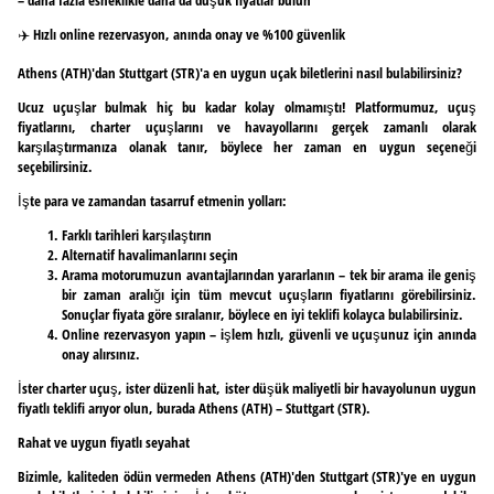
✈️ Hızlı online rezervasyon, anında onay ve %100 güvenlik
Athens (ATH)'dan Stuttgart (STR)'a en uygun uçak biletlerini nasıl bulabilirsiniz?
Ucuz uçuşlar bulmak hiç bu kadar kolay olmamıştı! Platformumuz, uçuş
fiyatlarını, charter uçuşlarını ve havayollarını gerçek zamanlı olarak
karşılaştırmanıza olanak tanır, böylece her zaman en uygun seçeneği
seçebilirsiniz.
İşte para ve zamandan tasarruf etmenin yolları:
Farklı tarihleri karşılaştırın
Alternatif havalimanlarını seçin
Arama motorumuzun avantajlarından yararlanın – tek bir arama ile geniş
bir zaman aralığı için tüm mevcut uçuşların fiyatlarını görebilirsiniz.
Sonuçlar fiyata göre sıralanır, böylece en iyi teklifi kolayca bulabilirsiniz.
Online rezervasyon yapın – işlem hızlı, güvenli ve uçuşunuz için anında
onay alırsınız.
İster charter uçuş, ister düzenli hat, ister düşük maliyetli bir havayolunun uygun
fiyatlı teklifi arıyor olun, burada Athens (ATH) – Stuttgart (STR).
Rahat ve uygun fiyatlı seyahat
Bizimle, kaliteden ödün vermeden Athens (ATH)'den Stuttgart (STR)'ye en uygun