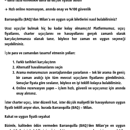
✈️ Hızlı online rezervasyon, anında onay ve %100 güvenlik
Barranquilla (BAQ)'dan Milan'a en uygun uçak biletlerini nasıl bulabilirsiniz?
Ucuz uçuşlar bulmak hiç bu kadar kolay olmamıştı! Platformumuz, uçuş
fiyatlarını, charter uçuşlarını ve havayollarını gerçek zamanlı olarak
karşılaştırmanıza olanak tanır, böylece her zaman en uygun seçeneği
seçebilirsiniz.
İşte para ve zamandan tasarruf etmenin yolları:
Farklı tarihleri karşılaştırın
Alternatif havalimanlarını seçin
Arama motorumuzun avantajlarından yararlanın – tek bir arama ile geniş
bir zaman aralığı için tüm mevcut uçuşların fiyatlarını görebilirsiniz.
Sonuçlar fiyata göre sıralanır, böylece en iyi teklifi kolayca bulabilirsiniz.
Online rezervasyon yapın – işlem hızlı, güvenli ve uçuşunuz için anında
onay alırsınız.
İster charter uçuş, ister düzenli hat, ister düşük maliyetli bir havayolunun uygun
fiyatlı teklifi arıyor olun, burada Barranquilla (BAQ) – Milan.
Rahat ve uygun fiyatlı seyahat
Bizimle, kaliteden ödün vermeden Barranquilla (BAQ)'den Milan'ye en uygun