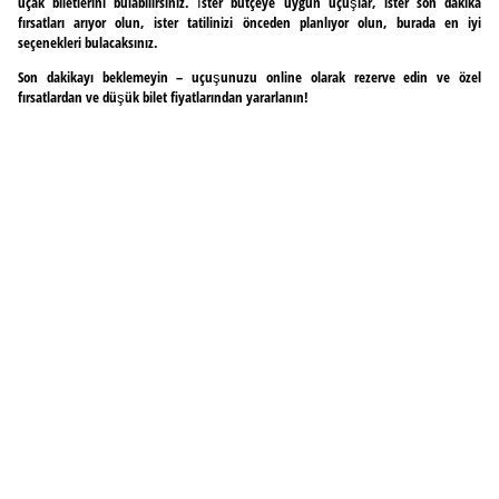
uçak biletlerini bulabilirsiniz. İster bütçeye uygun uçuşlar, ister son dakika
fırsatları arıyor olun, ister tatilinizi önceden planlıyor olun, burada en iyi
seçenekleri bulacaksınız.
Son dakikayı beklemeyin – uçuşunuzu online olarak rezerve edin ve özel
fırsatlardan ve düşük bilet fiyatlarından yararlanın!