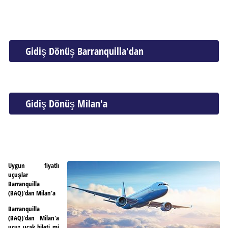
Gidiş Dönüş Barranquilla'dan
Gidiş Dönüş Milan'a
Uygun fiyatlı
uçuşlar
Barranquilla
(BAQ)'dan Milan'a
Barranquilla
(BAQ)'dan Milan'a
ucuz uçak bileti mi