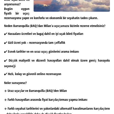
arıyorsunuz?
Bugün uygun
fiyatlı bir uçuş
rezervasyonu yapın ve konforlu ve ekonomik bir seyahatin tadını çıkarın.
Neden Barranquilla (BAQ)'dan Milan'a uçuşunuzu bizimle rezerve etmelisiniz?
✔️ Havaalanı ücretleri ve bagaj dahil en iyi uçak bileti fiyatları
✔️ Gizli ücret yok – rezervasyonda tam şeffaflık
✔️ Esnek tarihler ve en ucuz uçuş günlerini arama imkanı
✔️ Düşük maliyetli ve düzenli havayolları dahil olmak üzere geniş havayolu
seçeneği
✔️ Hızlı, kolay ve güvenli online rezervasyon
Neler sunuyoruz?
✈️ Ucuz uçuşlar ve Barranquilla (BAQ)'den Milan
✈️ Farklı havayolları arasında fiyat karşılaştırması yapma imkanı
✈️ Farklı seyahat tarihlerini ve yakınlardaki alternatif havalimanlarını karşılaştırın
– daha fazla esneklikle daha da düşük fiyatlar bulun