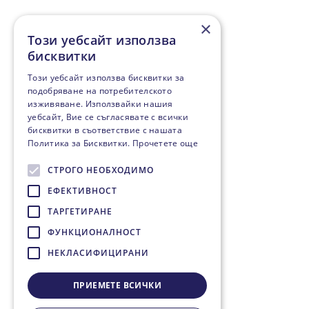
×
Този уебсайт използва
бисквитки
Този уебсайт използва бисквитки за
подобряване на потребителското
изживяване. Използвайки нашия
уебсайт, Вие се съгласявате с всички
бисквитки в съответствие с нашата
Политика за Бисквитки.
Прочетете още
СТРОГО НЕОБХОДИМО
ЕФЕКТИВНОСТ
ТАРГЕТИРАНЕ
ФУНКЦИОНАЛНОСТ
НЕКЛАСИФИЦИРАНИ
ПРИЕМЕТЕ ВСИЧКИ