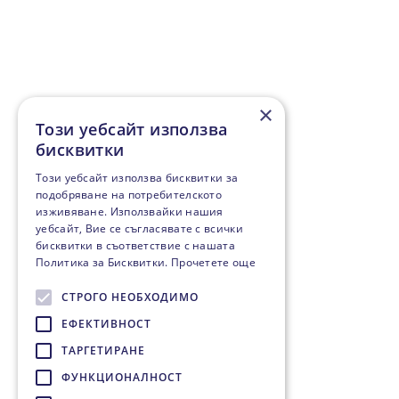
×
Този уебсайт използва
бисквитки
Този уебсайт използва бисквитки за
подобряване на потребителското
изживяване. Използвайки нашия
уебсайт, Вие се съгласявате с всички
бисквитки в съответствие с нашата
Политика за Бисквитки.
Прочетете още
СТРОГО НЕОБХОДИМО
ЕФЕКТИВНОСТ
ТАРГЕТИРАНЕ
ФУНКЦИОНАЛНОСТ