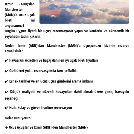
Izmir (ADB)'dan
Manchester
(MAN)'a ucuz uçak
bileti mi
arıyorsunuz?
Bugün uygun fiyatlı bir uçuş rezervasyonu yapın ve konforlu ve ekonomik bir
seyahatin tadını çıkarın.
Neden Izmir (ADB)'dan Manchester (MAN)'a uçuşunuzu bizimle rezerve
etmelisiniz?
✔️ Havaalanı ücretleri ve bagaj dahil en iyi uçak bileti fiyatları
✔️ Gizli ücret yok – rezervasyonda tam şeffaflık
✔️ Esnek tarihler ve en ucuz uçuş günlerini arama imkanı
✔️ Düşük maliyetli ve düzenli havayolları dahil olmak üzere geniş havayolu
seçeneği
✔️ Hızlı, kolay ve güvenli online rezervasyon
Neler sunuyoruz?
✈️ Ucuz uçuşlar ve Izmir (ADB)'den Manchester (MAN)