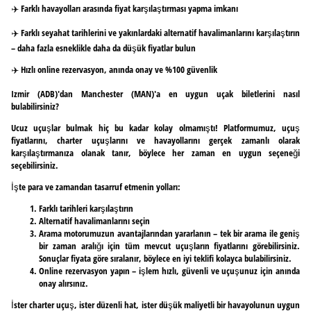
✈️ Farklı havayolları arasında fiyat karşılaştırması yapma imkanı
✈️ Farklı seyahat tarihlerini ve yakınlardaki alternatif havalimanlarını karşılaştırın
– daha fazla esneklikle daha da düşük fiyatlar bulun
✈️ Hızlı online rezervasyon, anında onay ve %100 güvenlik
Izmir (ADB)'dan Manchester (MAN)'a en uygun uçak biletlerini nasıl
bulabilirsiniz?
Ucuz uçuşlar bulmak hiç bu kadar kolay olmamıştı! Platformumuz, uçuş
fiyatlarını, charter uçuşlarını ve havayollarını gerçek zamanlı olarak
karşılaştırmanıza olanak tanır, böylece her zaman en uygun seçeneği
seçebilirsiniz.
İşte para ve zamandan tasarruf etmenin yolları:
Farklı tarihleri karşılaştırın
Alternatif havalimanlarını seçin
Arama motorumuzun avantajlarından yararlanın – tek bir arama ile geniş
bir zaman aralığı için tüm mevcut uçuşların fiyatlarını görebilirsiniz.
Sonuçlar fiyata göre sıralanır, böylece en iyi teklifi kolayca bulabilirsiniz.
Online rezervasyon yapın – işlem hızlı, güvenli ve uçuşunuz için anında
onay alırsınız.
İster charter uçuş, ister düzenli hat, ister düşük maliyetli bir havayolunun uygun