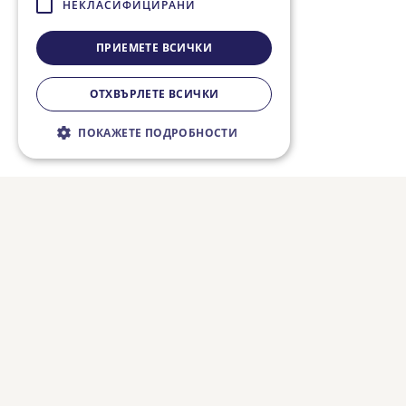
НЕКЛАСИФИЦИРАНИ
ПРИЕМЕТЕ ВСИЧКИ
ОТХВЪРЛЕТЕ ВСИЧКИ
ПОКАЖЕТЕ ПОДРОБНОСТИ
Строго необходимо
Ефективност
Таргетиране
Функционалност
Некласифицирани
Строго необходимите бисквитки
позволяват основната функционалност на
уебсайта, като потребителско влизане и
управление на акаунта. Уебсайтът не може
да се използва правилно без строго
необходими бисквитки.
Валиден
Име
Доставчик / Домейн
Описание
до