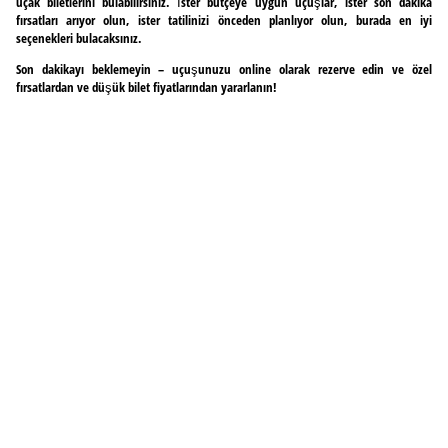
uçak biletlerini bulabilirsiniz. İster bütçeye uygun uçuşlar, ister son dakika
fırsatları arıyor olun, ister tatilinizi önceden planlıyor olun, burada en iyi
seçenekleri bulacaksınız.
Son dakikayı beklemeyin – uçuşunuzu online olarak rezerve edin ve özel
fırsatlardan ve düşük bilet fiyatlarından yararlanın!