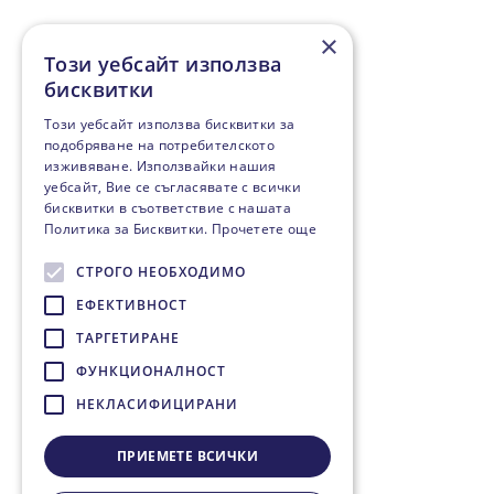
×
Този уебсайт използва
бисквитки
Този уебсайт използва бисквитки за
подобряване на потребителското
изживяване. Използвайки нашия
уебсайт, Вие се съгласявате с всички
бисквитки в съответствие с нашата
Политика за Бисквитки.
Прочетете още
СТРОГО НЕОБХОДИМО
ЕФЕКТИВНОСТ
ТАРГЕТИРАНЕ
ФУНКЦИОНАЛНОСТ
НЕКЛАСИФИЦИРАНИ
ПРИЕМЕТЕ ВСИЧКИ