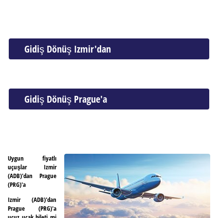
Gidiş Dönüş Izmir'dan
Gidiş Dönüş Prague'a
Uygun fiyatlı
uçuşlar Izmir
(ADB)'dan Prague
(PRG)'a
Izmir (ADB)'dan
Prague (PRG)'a
ucuz uçak bileti mi