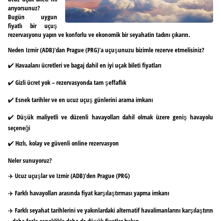
arıyorsunuz?
Bugün uygun
fiyatlı bir uçuş
rezervasyonu yapın ve konforlu ve ekonomik bir seyahatin tadını çıkarın.
Neden Izmir (ADB)'dan Prague (PRG)'a uçuşunuzu bizimle rezerve etmelisiniz?
✔️ Havaalanı ücretleri ve bagaj dahil en iyi uçak bileti fiyatları
✔️ Gizli ücret yok – rezervasyonda tam şeffaflık
✔️ Esnek tarihler ve en ucuz uçuş günlerini arama imkanı
✔️ Düşük maliyetli ve düzenli havayolları dahil olmak üzere geniş havayolu
seçeneği
✔️ Hızlı, kolay ve güvenli online rezervasyon
Neler sunuyoruz?
✈️ Ucuz uçuşlar ve Izmir (ADB)'den Prague (PRG)
✈️ Farklı havayolları arasında fiyat karşılaştırması yapma imkanı
✈️ Farklı seyahat tarihlerini ve yakınlardaki alternatif havalimanlarını karşılaştırın
– daha fazla esneklikle daha da düşük fiyatlar bulun