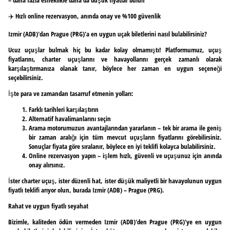
✈️ Hızlı online rezervasyon, anında onay ve %100 güvenlik
Izmir (ADB)'dan Prague (PRG)'a en uygun uçak biletlerini nasıl bulabilirsiniz?
Ucuz uçuşlar bulmak hiç bu kadar kolay olmamıştı! Platformumuz, uçuş
fiyatlarını, charter uçuşlarını ve havayollarını gerçek zamanlı olarak
karşılaştırmanıza olanak tanır, böylece her zaman en uygun seçeneği
seçebilirsiniz.
İşte para ve zamandan tasarruf etmenin yolları:
Farklı tarihleri karşılaştırın
Alternatif havalimanlarını seçin
Arama motorumuzun avantajlarından yararlanın – tek bir arama ile geniş
bir zaman aralığı için tüm mevcut uçuşların fiyatlarını görebilirsiniz.
Sonuçlar fiyata göre sıralanır, böylece en iyi teklifi kolayca bulabilirsiniz.
Online rezervasyon yapın – işlem hızlı, güvenli ve uçuşunuz için anında
onay alırsınız.
İster charter uçuş, ister düzenli hat, ister düşük maliyetli bir havayolunun uygun
fiyatlı teklifi arıyor olun, burada Izmir (ADB) – Prague (PRG).
Rahat ve uygun fiyatlı seyahat
Bizimle, kaliteden ödün vermeden Izmir (ADB)'den Prague (PRG)'ye en uygun