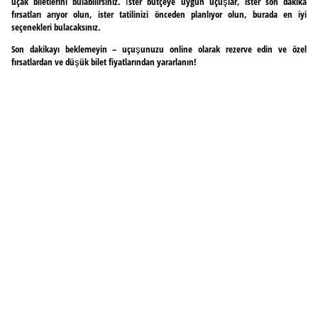
uçak biletlerini bulabilirsiniz. İster bütçeye uygun uçuşlar, ister son dakika
fırsatları arıyor olun, ister tatilinizi önceden planlıyor olun, burada en iyi
seçenekleri bulacaksınız.
Son dakikayı beklemeyin – uçuşunuzu online olarak rezerve edin ve özel
fırsatlardan ve düşük bilet fiyatlarından yararlanın!