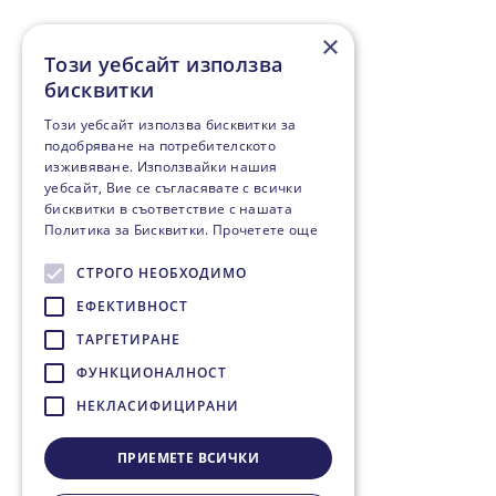
×
Този уебсайт използва
бисквитки
Този уебсайт използва бисквитки за
подобряване на потребителското
изживяване. Използвайки нашия
уебсайт, Вие се съгласявате с всички
бисквитки в съответствие с нашата
Политика за Бисквитки.
Прочетете още
СТРОГО НЕОБХОДИМО
ЕФЕКТИВНОСТ
ТАРГЕТИРАНЕ
ФУНКЦИОНАЛНОСТ
НЕКЛАСИФИЦИРАНИ
ПРИЕМЕТЕ ВСИЧКИ