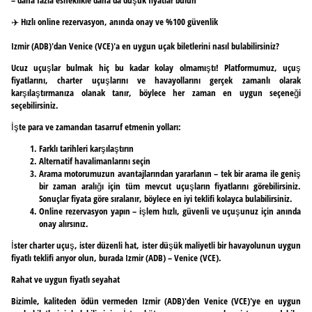
✈️ Hızlı online rezervasyon, anında onay ve %100 güvenlik
Izmir (ADB)'dan Venice (VCE)'a en uygun uçak biletlerini nasıl bulabilirsiniz?
Ucuz uçuşlar bulmak hiç bu kadar kolay olmamıştı! Platformumuz, uçuş
fiyatlarını, charter uçuşlarını ve havayollarını gerçek zamanlı olarak
karşılaştırmanıza olanak tanır, böylece her zaman en uygun seçeneği
seçebilirsiniz.
İşte para ve zamandan tasarruf etmenin yolları:
Farklı tarihleri karşılaştırın
Alternatif havalimanlarını seçin
Arama motorumuzun avantajlarından yararlanın – tek bir arama ile geniş
bir zaman aralığı için tüm mevcut uçuşların fiyatlarını görebilirsiniz.
Sonuçlar fiyata göre sıralanır, böylece en iyi teklifi kolayca bulabilirsiniz.
Online rezervasyon yapın – işlem hızlı, güvenli ve uçuşunuz için anında
onay alırsınız.
İster charter uçuş, ister düzenli hat, ister düşük maliyetli bir havayolunun uygun
fiyatlı teklifi arıyor olun, burada Izmir (ADB) – Venice (VCE).
Rahat ve uygun fiyatlı seyahat
Bizimle, kaliteden ödün vermeden Izmir (ADB)'den Venice (VCE)'ye en uygun