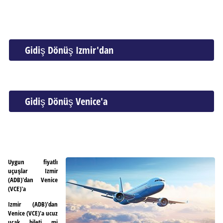
Gidiş Dönüş Izmir'dan
Gidiş Dönüş Venice'a
Uygun fiyatlı
uçuşlar Izmir
(ADB)'dan Venice
(VCE)'a
Izmir (ADB)'dan
Venice (VCE)'a ucuz
uçak bileti mi