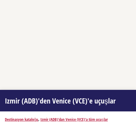
Izmir (ADB)'den Venice (VCE)'e uçuşlar
Destinasyon kataloğu
,
Izmir (ADB)'dan Venice (VCE)'a tüm uçuşlar