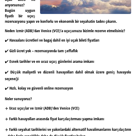
arıyorsunuz?
Bugün uygun
fiyatlı bir uçuş
rezervasyonu yapın ve konforlu ve ekonomik bir seyahatin tadını çıkarın.
Neden Izmir (ADB)'dan Venice (VCE)'a uçuşunuzu bizimle rezerve etmelisiniz?
✔️ Havaalanı ücretleri ve bagaj dahil en iyi uçak bileti fiyatları
✔️ Gizli ücret yok – rezervasyonda tam şeffaflık
✔️ Esnek tarihler ve en ucuz uçuş günlerini arama imkanı
✔️ Düşük maliyetli ve düzenli havayolları dahil olmak üzere geniş havayolu
seçeneği
✔️ Hızlı, kolay ve güvenli online rezervasyon
Neler sunuyoruz?
✈️ Ucuz uçuşlar ve Izmir (ADB)'den Venice (VCE)
✈️ Farklı havayolları arasında fiyat karşılaştırması yapma imkanı
✈️ Farklı seyahat tarihlerini ve yakınlardaki alternatif havalimanlarını karşılaştırın
– daha fazla esneklikle daha da düşük fiyatlar bulun