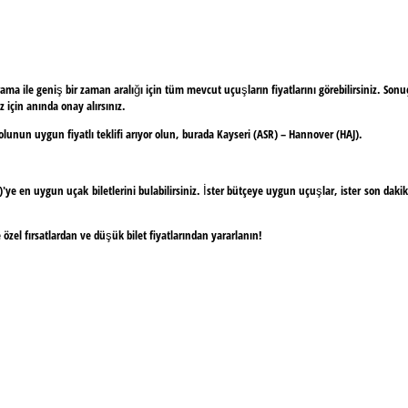
ile geniş bir zaman aralığı için tüm mevcut uçuşların fiyatlarını görebilirsiniz. Sonuçlar 
 için anında onay alırsınız.
yolunun uygun fiyatlı teklifi arıyor olun, burada Kayseri (ASR) – Hannover (HAJ).
en uygun uçak biletlerini bulabilirsiniz. İster bütçeye uygun uçuşlar, ister son dakika f
zel fırsatlardan ve düşük bilet fiyatlarından yararlanın!