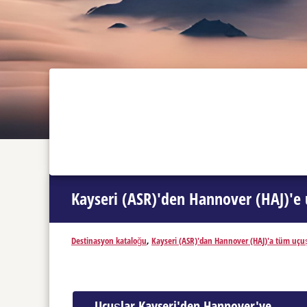
Kayseri (ASR)'den Hannover (HAJ)'e 
Destinasyon kataloğu
,
Kayseri (ASR)'dan Hannover (HAJ)'a tüm uçu
Uçuşlar Kayseri'den Hannover'ye