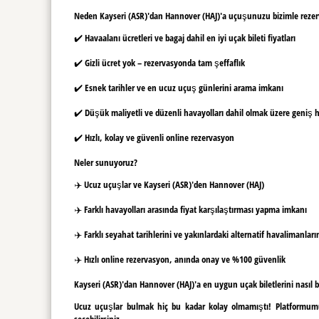
Neden Kayseri (ASR)'dan Hannover (HAJ)'a uçuşunuzu bizimle rezerv
✔️ Havaalanı ücretleri ve bagaj dahil en iyi uçak bileti fiyatları
✔️ Gizli ücret yok – rezervasyonda tam şeffaflık
✔️ Esnek tarihler ve en ucuz uçuş günlerini arama imkanı
✔️ Düşük maliyetli ve düzenli havayolları dahil olmak üzere geniş
✔️ Hızlı, kolay ve güvenli online rezervasyon
Neler sunuyoruz?
✈️ Ucuz uçuşlar ve Kayseri (ASR)'den Hannover (HAJ)
✈️ Farklı havayolları arasında fiyat karşılaştırması yapma imkanı
✈️ Farklı seyahat tarihlerini ve yakınlardaki alternatif havalimanlar
✈️ Hızlı online rezervasyon, anında onay ve %100 güvenlik
Kayseri (ASR)'dan Hannover (HAJ)'a en uygun uçak biletlerini nasıl bu
Ucuz uçuşlar bulmak hiç bu kadar kolay olmamıştı! Platformumuz
seçebilirsiniz.