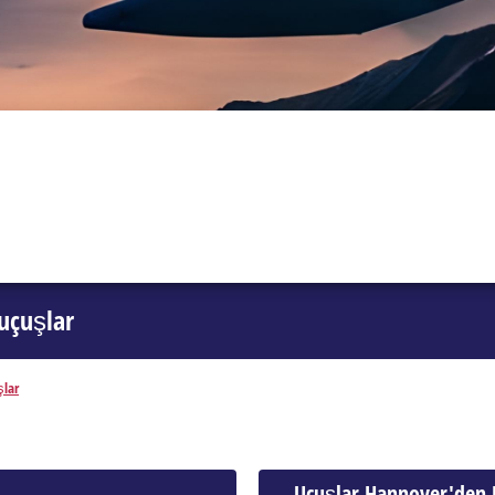
uçuşlar
şlar
Uçuşlar Hannover'den 