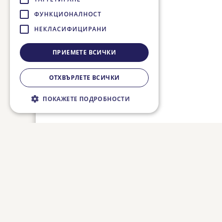
ФУНКЦИОНАЛНОСТ
НЕКЛАСИФИЦИРАНИ
ПРИЕМЕТЕ ВСИЧКИ
ОТХВЪРЛЕТЕ ВСИЧКИ
ПОКАЖЕТЕ ПОДРОБНОСТИ
Строго необходимо
Ефективност
Таргетиране
Функционалност
Некласифицирани
Строго необходимите бисквитки
позволяват основната функционалност на
уебсайта, като потребителско влизане и
управление на акаунта. Уебсайтът не може
да се използва правилно без строго
необходими бисквитки.