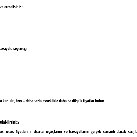
e etmelisiniz?
 havayolu seçeneği
ını karşılaştırın – daha fazla esneklikle daha da düşük fiyatlar bulun
labilirsiniz?
, uçuş fiyatlarını, charter uçuşlarını ve havayollarını gerçek zamanlı olarak karş