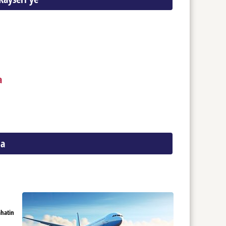
a
'a
ahatin