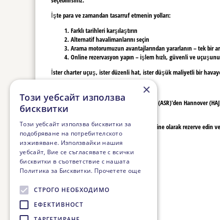
İşte para ve zamandan tasarruf etmenin yolları:
Farklı tarihleri karşılaştırın
Alternatif havalimanlarını seçin
Arama motorumuzun avantajlarından yararlanın – tek bir arama 
Online rezervasyon yapın – işlem hızlı, güvenli ve uçuşunuz
İster charter uçuş, ister düzenli hat, ister düşük maliyetli bir hava
×
Rahat ve uygun fiyatlı seyahat
Този уебсайт използва
Bizimle, kaliteden ödün vermeden Kayseri (ASR)'den Hannover (HAJ)'ye 
бисквитки
en iyi seçenekleri bulacaksınız.
Този уебсайт използва бисквитки за
Son dakikayı beklemeyin – uçuşunuzu online olarak rezerve edin ve ö
подобряване на потребителското
изживяване. Използвайки нашия
уебсайт, Вие се съгласявате с всички
бисквитки в съответствие с нашата
Политика за Бисквитки.
Прочетете още
СТРОГО НЕОБХОДИМО
ЕФЕКТИВНОСТ
ТАРГЕТИРАНЕ