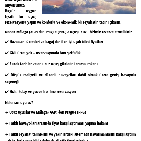
arıyorsunuz?
Bugün uygun
fiyatlı bir uçuş
rezervasyonu yapın ve konforlu ve ekonomik bir seyahatin tadını çıkarın.
Neden Málaga (AGP)'dan Prague (PRG)'a uçuşunuzu bizimle rezerve etmelisiniz?
✔️ Havaalanı ücretleri ve bagaj dahil en iyi uçak bileti fiyatları
✔️ Gizli ücret yok – rezervasyonda tam şeffaflık
✔️ Esnek tarihler ve en ucuz uçuş günlerini arama imkanı
✔️ Düşük maliyetli ve düzenli havayolları dahil olmak üzere geniş havayolu
seçeneği
✔️ Hızlı, kolay ve güvenli online rezervasyon
Neler sunuyoruz?
✈️ Ucuz uçuşlar ve Málaga (AGP)'den Prague (PRG)
✈️ Farklı havayolları arasında fiyat karşılaştırması yapma imkanı
✈️ Farklı seyahat tarihlerini ve yakınlardaki alternatif havalimanlarını karşılaştırın
– daha fazla esneklikle daha da düşük fiyatlar bulun