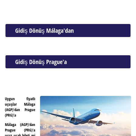
Gidiş Dönüş Málaga'dan
Gidiş Dönüş Prague'a
Uygun fiyatlı
uçuşlar Málaga
(AGP)'dan Prague
(PRG)'a
Málaga (AGP)'dan
Prague (PRG)'a
ucuz uçak bileti mi