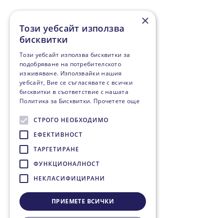
×
Този уебсайт използва
бисквитки
Този уебсайт използва бисквитки за
подобряване на потребителското
изживяване. Използвайки нашия
уебсайт, Вие се съгласявате с всички
бисквитки в съответствие с нашата
Политика за Бисквитки.
Прочетете още
СТРОГО НЕОБХОДИМО
ЕФЕКТИВНОСТ
ТАРГЕТИРАНЕ
ФУНКЦИОНАЛНОСТ
НЕКЛАСИФИЦИРАНИ
ПРИЕМЕТЕ ВСИЧКИ