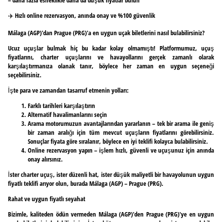
✈️ Hızlı online rezervasyon, anında onay ve %100 güvenlik
Málaga (AGP)'dan Prague (PRG)'a en uygun uçak biletlerini nasıl bulabilirsiniz?
Ucuz uçuşlar bulmak hiç bu kadar kolay olmamıştı! Platformumuz, uçuş
fiyatlarını, charter uçuşlarını ve havayollarını gerçek zamanlı olarak
karşılaştırmanıza olanak tanır, böylece her zaman en uygun seçeneği
seçebilirsiniz.
İşte para ve zamandan tasarruf etmenin yolları:
Farklı tarihleri karşılaştırın
Alternatif havalimanlarını seçin
Arama motorumuzun avantajlarından yararlanın – tek bir arama ile geniş
bir zaman aralığı için tüm mevcut uçuşların fiyatlarını görebilirsiniz.
Sonuçlar fiyata göre sıralanır, böylece en iyi teklifi kolayca bulabilirsiniz.
Online rezervasyon yapın – işlem hızlı, güvenli ve uçuşunuz için anında
onay alırsınız.
İster charter uçuş, ister düzenli hat, ister düşük maliyetli bir havayolunun uygun
fiyatlı teklifi arıyor olun, burada Málaga (AGP) – Prague (PRG).
Rahat ve uygun fiyatlı seyahat
Bizimle, kaliteden ödün vermeden Málaga (AGP)'den Prague (PRG)'ye en uygun