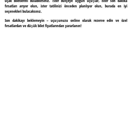
uçak biletlerini bulabilirsiniz. İster bütçeye uygun uçuşlar, ister son dakika
fırsatları arıyor olun, ister tatilinizi önceden planlıyor olun, burada en iyi
seçenekleri bulacaksınız.
Son dakikayı beklemeyin – uçuşunuzu online olarak rezerve edin ve özel
fırsatlardan ve düşük bilet fiyatlarından yararlanın!